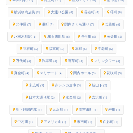
(11)
(11)
(10)
(10)
横浜橋商店街
大通り公園
長者町
曙町
(9)
(8)
(8)
(8)
北仲通
港町
関内さくら通り
若葉町
(7)
(7)
(7)
(6)
JR桜木町駅
JR石川町駅
弥生町
黄金町
(6)
(5)
(5)
(5)
羽衣町
福富町
本町
不老町
(5)
(5)
(5)
(5)
万代町
汽車道
蓬莱町
マリンタワー
(4)
(4)
(4)
(4)
真金町
マリナード
関内ホール
花咲町
(4)
(4)
(3)
(3)
末広町
赤レンガ倉庫
新山下
(3)
(3)
(2)
日本大通り駅
永楽町
吉浜町
(2)
(2)
(1)
地下鉄関内駅
元浜町
南吉田町
寿町
(1)
(1)
(1)
(1)
中村川
アメリカ山
末吉町
白妙町
(1)
(1)
(1)
(1)