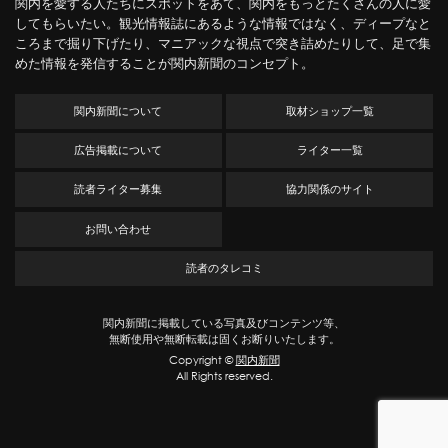
関内を愛する人たちにスポットをあて、関内をもっとたくさんの人に愛
してもらいたい。観光情報誌にあるような情報ではなく、ディープなと
ころまで掘り下げたり、マニアックな視点で突き詰めたりして、足で集
めた情報を発信することが関内新聞のコンセプト。
関内新聞について
取材ショップ一覧
広告掲載について
ライター一覧
読者ライター募集
協力関係のサイト
お問い合わせ
読者のタレコミ
関内新聞に掲載している写真及びコンテンツ等、
無断使用や無断転載は固くお断りいたします。
Copyright ©
関内新聞
All Rights reserved.