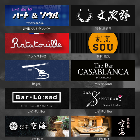
LIVEレストランバー
和食 居酒屋
フランス料理
和食 割烹
焼き鳥
カクテルBar
カクテルBar
カクテルBar
日本料理
日本料理