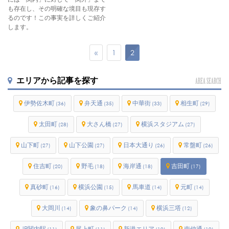
も存在し、その明確な境目も現存す
るのです！この事実を詳しくご紹介
します。
«
1
2
エリアから記事を探す
AREA SEARCH
伊勢佐木町
弁天通
中華街
相生町
(36)
(35)
(33)
(29)
太田町
大さん橋
横浜スタジアム
(28)
(27)
(27)
山下町
山下公園
日本大通り
常盤町
(27)
(27)
(26)
(26)
住吉町
野毛
海岸通
吉田町
(20)
(18)
(18)
(17)
真砂町
横浜公園
馬車道
元町
(16)
(15)
(14)
(14)
大岡川
象の鼻パーク
横浜三塔
(14)
(14)
(12)
JR関内駅
尾上町
新港エリア
南仲通