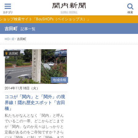
カテゴリ
検索
プ検索サイト「BaySHOPs（ベイショップス）」
吉田町
記事一覧
HOME
吉田町
吉田町
地域情報
2014年11月18日（火）
ココが「関内」と「関外」の境
界線！隠れ歴史スポット「吉田
橋」
私たちがなんとなく「関内」と呼ん
でいるこの一帯、どこからどこまで
が「関内」なのか元々はしっかりと
定義があるのをご存知ですか？さら
には「関内」に対して「関外」まで