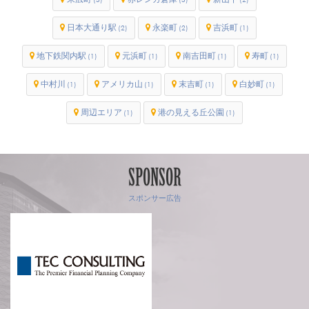
日本大通り駅
永楽町
吉浜町
(2)
(2)
(1)
地下鉄関内駅
元浜町
南吉田町
寿町
(1)
(1)
(1)
(1)
中村川
アメリカ山
末吉町
白妙町
(1)
(1)
(1)
(1)
周辺エリア
港の見える丘公園
(1)
(1)
SPONSOR
スポンサー広告