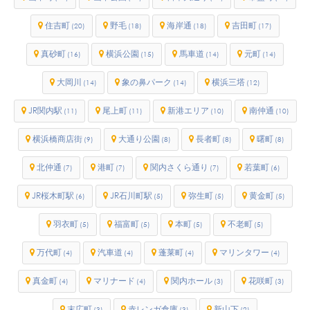
住吉町
野毛
海岸通
吉田町
(20)
(18)
(18)
(17)
真砂町
横浜公園
馬車道
元町
(16)
(15)
(14)
(14)
大岡川
象の鼻パーク
横浜三塔
(14)
(14)
(12)
JR関内駅
尾上町
新港エリア
南仲通
(11)
(11)
(10)
(10)
横浜橋商店街
大通り公園
長者町
曙町
(9)
(8)
(8)
(8)
北仲通
港町
関内さくら通り
若葉町
(7)
(7)
(7)
(6)
JR桜木町駅
JR石川町駅
弥生町
黄金町
(6)
(5)
(5)
(5)
羽衣町
福富町
本町
不老町
(5)
(5)
(5)
(5)
万代町
汽車道
蓬莱町
マリンタワー
(4)
(4)
(4)
(4)
真金町
マリナード
関内ホール
花咲町
(4)
(4)
(3)
(3)
末広町
赤レンガ倉庫
新山下
(3)
(3)
(2)