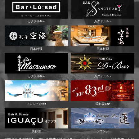
カクテルBar
カクテルBar
日本料理
日本料理
カクテルBar
カクテルBar
フレンチBistro
隠れ家Bar
美容室
ラウンジ