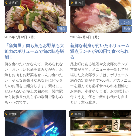
末広町
尾上町
ランチ
閉店
和食
2015年7月13日（月）
2015年7月6日（月）
「魚鶏屋」肉も魚もお野菜も大
新鮮な刺身が付いたボリューム
迫力のボリュームで旬の味を堪
満点ランチが980円で食べられ
能！
る
何を食べたいかなんて、決められな
尾上町にある地酒や文次郎のランチ
い！おいしいお酒を飲みながら、お
営業が再開。メニューを一新して登
魚もお肉もお野菜もぜ～んぶ食べた
場した文次郎ランチは、ボリューム
い！そんな欲張りなあなたにピッタ
満点の定食が全て980円。どのメニュ
リのお店をご紹介します。素材にこ
ーを頼んでも必ず食べられる新鮮な
だわりぬいた極上の旬の味、関内駅
お刺身。小鉢やサラダ、お味噌汁が
から徒歩５分足らずの場所で楽しめ
付くうえ、何とご飯のお代わり自由
ちゃうのです。
という太っ腹さ。
常盤町
弥生町