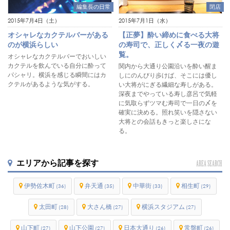
編集長の日常
閉店
2015年7月4日（土）
2015年7月1日（水）
オシャレなカクテルバーがある
【正夢】酔い締めに食べる大将
のが横浜らしい
の寿司で、正しく〆る一夜の遊
覧。
オシャレなカクテルバーでおいしい
カクテルを飲んでいる自分に酔って
関内から大通り公園沿いを酔い醒ま
パシャリ。横浜を感じる瞬間にはカ
しにのんびり歩けば、そこには優し
クテルがあるような気がする。
い大将がにぎる繊細な寿しがある。
深夜までやっている寿し彦呂で気軽
に気取らずツマむ寿司で一日の〆を
確実に決める。照れ笑いを隠さない
大将との会話もきっと楽しさにな
る。
エリアから記事を探す
AREA SEARCH
伊勢佐木町
弁天通
中華街
相生町
(36)
(35)
(33)
(29)
太田町
大さん橋
横浜スタジアム
(28)
(27)
(27)
山下町
山下公園
日本大通り
常盤町
(27)
(27)
(26)
(26)