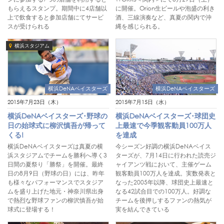
もらえるスタンプ。期間中に4店舗以
に開催。Orion生ビールや泡盛の利き
上で飲食すると参加店舗にてサービ
酒、三線演奏など、真夏の関内で沖
スが受けられる
縄を感じられる。
横浜スタジアム
横浜DeNAベイスターズ
横浜DeNAベイスターズ
2015年7月23日（木）
2015年7月15日（水）
横浜DeNAベイスターズ･野球の
横浜DeNAベイスターズ･球団史
日の始球式に柳沢慎吾が帰って
上最速で今季観客動員100万人
くる!
を達成
横浜DeNAベイスターズは真夏の横
今シーズン好調の横浜DeNAベイス
浜スタジアムでチームを勝利へ導く3
ターズが、7月14日に行われた読売ジ
日間の夏祭り「勝祭」を開催。最終
ャイアンツ戦において、主催ゲーム
日の8月9日（野球の日）には、昨年
観客動員100万人を達成。実数発表と
も様々なパフォーマンスでスタジア
なった2005年以降、球団史上最速と
ムを盛り上げた地元・神奈川県出身
なる42試合目での100万人。好調な
で熱烈な野球ファンの柳沢慎吾が始
チームを後押しするファンの熱気が
球式に登場する！
実を結んできている