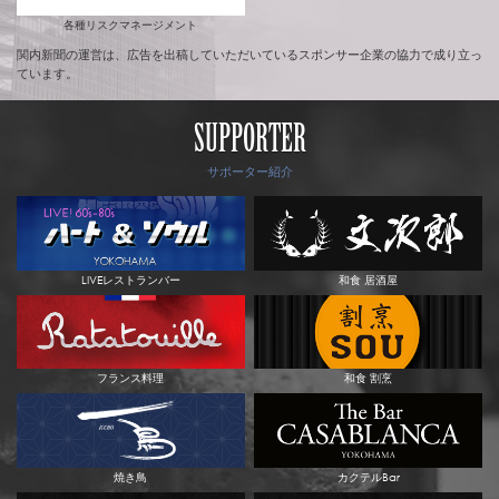
各種リスクマネージメント
関内新聞の運営は、広告を出稿していただいているスポンサー企業の協力で成り立っ
ています。
SUPPORTER
サポーター紹介
LIVEレストランバー
和食 居酒屋
フランス料理
和食 割烹
焼き鳥
カクテルBar