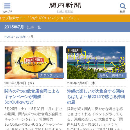
カテゴリ
検索
「BaySHOPs（ベイショップス）」
2015年7月
記事一覧
HOME
2015年
7
月
相生町
スタンプラリー
お祭り（御神輿）
2015年7月30日（木）
2015年7月30日（木）
関内の7つの飲食店合同による
沖縄の楽しいが大集合する関内
キャンペーンが開催！
ちばりよ～祭2015で感じる沖縄
BarOutlawなど
の風
7月25日（土）～8月31日（月）まで
猛暑が続く関内に爽やかな暑さを感
の期間、関内の7つの飲食店が合同で
じさせてくれるイベントがやってく
キャンペーンを行う。常磐町の
る。沖縄の楽しいが大集合する「関
BarOutlawやBarHUGなどキャンペー
内ちばりよ～祭 2015」がさくら
ンに参加する7つの店舗を利用すると
WORKS＜関内＞にて8月29日（土）