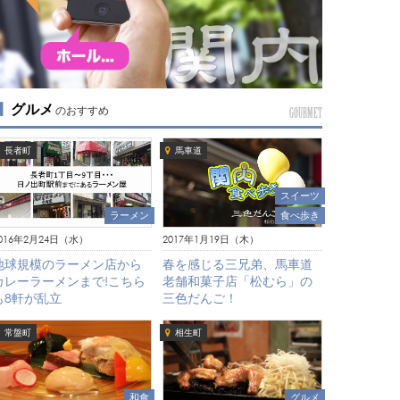
グルメ
のおすすめ
GOURMET
長者町
馬車道
スイーツ
ラーメン
食べ歩き
016年2月24日（水）
2017年1月19日（木）
地球規模のラーメン店から
春を感じる三兄弟、馬車道
カレーラーメンまで!こちら
老舗和菓子店「松むら」の
も8軒が乱立
三色だんご！
常盤町
相生町
グルメ
和食