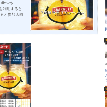
tlawや
舗を利用すると
すると参加店舗
2