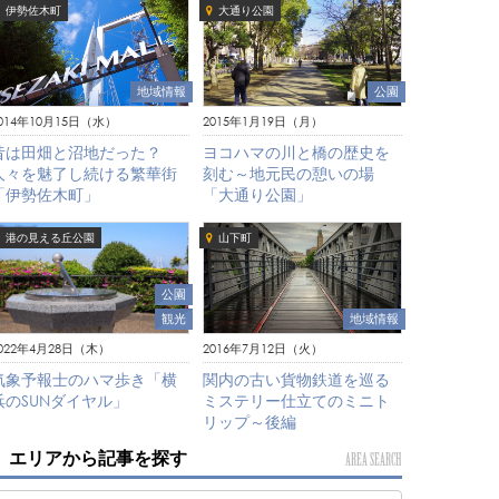
伊勢佐木町
大通り公園
地域情報
公園
014年10月15日（水）
2015年1月19日（月）
昔は田畑と沼地だった？
ヨコハマの川と橋の歴史を
人々を魅了し続ける繁華街
刻む～地元民の憩いの場
「伊勢佐木町」
「大通り公園」
港の見える丘公園
山下町
公園
観光
地域情報
022年4月28日（木）
2016年7月12日（火）
気象予報士のハマ歩き「横
関内の古い貨物鉄道を巡る
浜のSUNダイヤル」
ミステリー仕立てのミニト
リップ～後編
エリアから記事を探す
AREA SEARCH