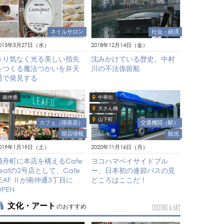
社会・経済
ネイルサロン
2018年12月14日（金）
015年5月27日（水）
沈みかけている歴史、中村
さり気なく光る美しい指先
川の不法係留船
をつくる魔法つかいを弁天
通で発見する
南仲通
中華街
大さん橋
山下町
カフェ（喫茶店）
交通機関（駅）
開店情報
観光
019年1月19日（土）
2020年11月16日（月）
浦舟町に本店を構えるCafe
ヨコハマベイサイドブル
Leafの2号店として、Cafe
ー、日本初の連節バスの見
LEAF Ⅱが南仲通3丁目に
どころはここだ！
OPEN
文化・アート
のおすすめ
CULTURE & ART