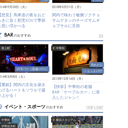
2018年5月21日（月）
014年9月23日（火）
関内で味わう敏腕ソクチョ
【想見】馬車道の夜をおど
サムゲタンのチーズサムギ
ろきに旨く割烹SOUで季節
ョプサルに舌鼓
を思い浮かべる
BAR
のおすすめ
BAR
尾上町
中華街
Barメシ
LIVEバー（音楽バー）
ショットバー
014年3月8日（土）
2013年12月16日（月）
【重鎮】関内の文化を築き
【快挙】中華街の老舗
上げるハート＆ソウルで盛
BAR「ケーブルカー」に潜
り上がる！
入したジャン！
イベント・スポーツ
のおすすめ
EVENT & SPORT
中華街
横浜スタジアム
伊勢佐木町