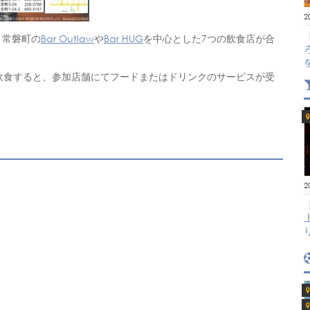
2
、常磐町の
Bar Outlaw
や
Bar HUG
を中心とした7つの飲食店が合
飲食すると、参加店舗にてフードまたはドリンクのサービスが受
2