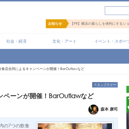
【PR】横浜の暮らしを便利にするショップ検索サイト「B
お知らせ
社会・経済
文化・アート
イベント・スポー
食店合同によるキャンペーンが開催！BarOutlawなど
スタンプラリー
ーンが開催！BarOutlawなど
森本 康司
関内の7つの飲食