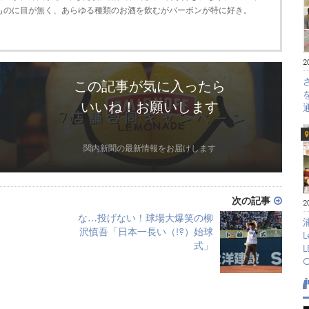
ものに目が無く、あらゆる種類のお酒を飲むがバーボンが特に好き。
2
この記事が気に入ったら
いいね！お願いします
関内新聞の最新情報をお届けします
次の記事
2
な…投げない！球場大爆笑の柳
沢慎吾「日本一長い（!?）始球
式」