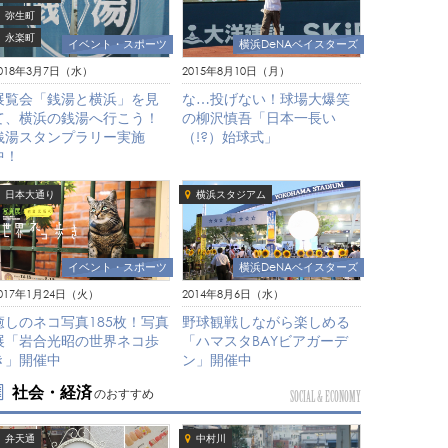
弥生町
永楽町
イベント・スポーツ
横浜DeNAベイスターズ
018年3月7日（水）
2015年8月10日（月）
展覧会「銭湯と横浜」を見
な…投げない！球場大爆笑
て、横浜の銭湯へ行こう！
の柳沢慎吾「日本一長い
銭湯スタンプラリー実施
（!?）始球式」
中！
日本大通り
横浜スタジアム
イベント・スポーツ
横浜DeNAベイスターズ
017年1月24日（火）
2014年8月6日（水）
癒しのネコ写真185枚！写真
野球観戦しながら楽しめる
展「岩合光昭の世界ネコ歩
「ハマスタBAYビアガーデ
き」開催中
ン」開催中
社会・経済
のおすすめ
SOCIAL & ECONOMY
弁天通
中村川