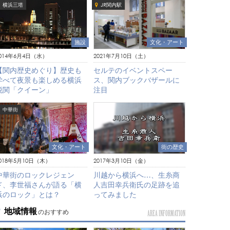
横浜三塔
JR関内駅
文化・アート
施設
2021年7月10日（土）
014年6月4日（水）
セルテのイベントスペー
【関内歴史めぐり】歴史も
ス、関内ブックバザールに
学べて夜景も楽しめる横浜
注目
税関「クイーン」
中華街
文化・アート
街の歴史
018年5月10日（木）
2017年3月10日（金）
中華街のロックレジェン
川越から横浜へ…、生糸商
ド、李世福さんが語る「横
人吉田幸兵衛氏の足跡を追
浜のロック」とは？
ってみました
地域情報
のおすすめ
AREA INFORMATION