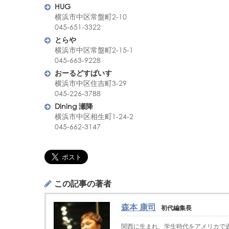
HUG
横浜市中区常盤町2-10
045-651-3322
とらや
横浜市中区常盤町2-15-1
045-663-9228
おーるどすぱいす
横浜市中区住吉町3-29
045-226-3788
Dining 瀬降
横浜市中区相生町1-24-2
045-662-3147
この記事の著者
森本 康司
初代編集長
関西に生まれ、学生時代をアメリカで過