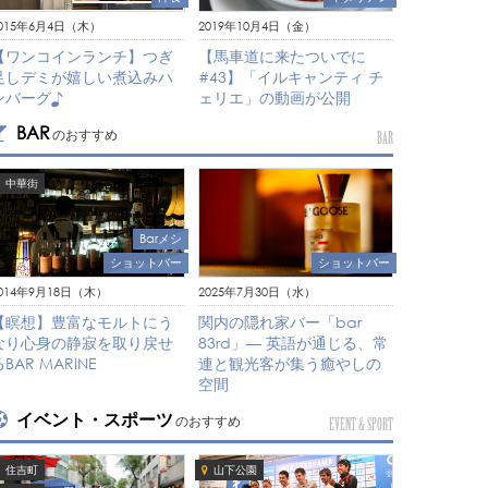
2019年10月4日（金）
015年6月4日（木）
【馬車道に来たついでに
【ワンコインランチ】つぎ
#43】「イルキャンティ チ
足しデミが嬉しい煮込みハ
ェリエ」の動画が公開
ンバーグ♪
BAR
のおすすめ
BAR
中華街
Barメシ
ショットバー
ショットバー
2025年7月30日（水）
014年9月18日（木）
関内の隠れ家バー「bar
【瞑想】豊富なモルトにう
83rd」— 英語が通じる、常
なり心身の静寂を取り戻せ
連と観光客が集う癒やしの
るBAR MARINE
空間
イベント・スポーツ
のおすすめ
EVENT & SPORT
住吉町
山下公園