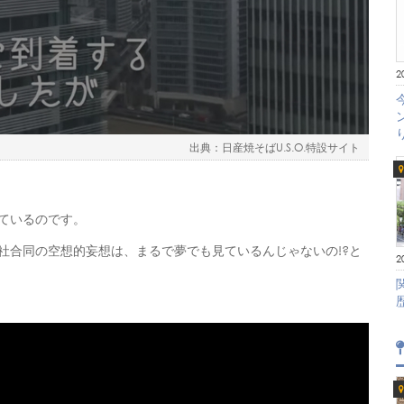
2
日産焼そばU.S.O.特設サイト
ているのです。
社合同の空想的妄想は、まるで夢でも見ているんじゃないの!?と
2