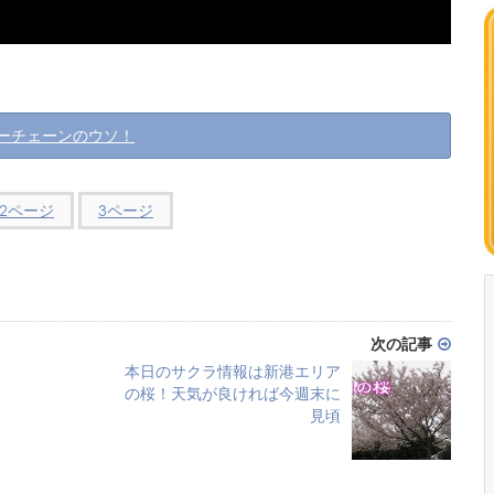
ーチェーンのウソ！
2ページ
3ページ
次の記事
本日のサクラ情報は新港エリア
の桜！天気が良ければ今週末に
見頃