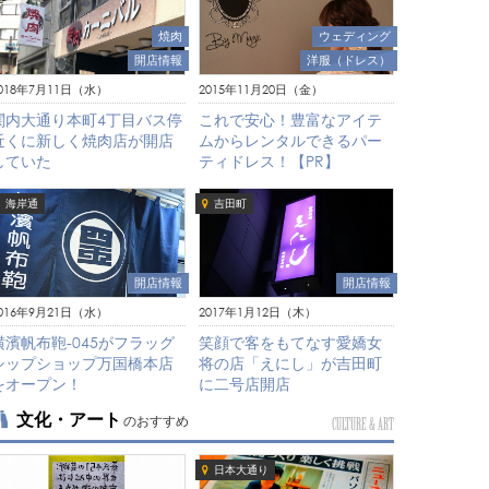
焼肉
ウェディング
開店情報
洋服（ドレス）
018年7月11日（水）
2015年11月20日（金）
関内大通り本町4丁目バス停
これで安心！豊富なアイテ
近くに新しく焼肉店が開店
ムからレンタルできるパー
していた
ティドレス！【PR】
海岸通
吉田町
開店情報
開店情報
016年9月21日（水）
2017年1月12日（木）
横濱帆布鞄-045がフラッグ
笑顔で客をもてなす愛嬌女
シップショップ万国橋本店
将の店「えにし」が吉田町
をオープン！
に二号店開店
文化・アート
のおすすめ
CULTURE & ART
日本大通り