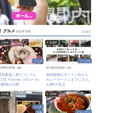
グルメ
のおすすめ
GOURMET
元浜町
長者町
ランチ
ラーメン
018年2月9日（金）
2016年2月24日（水）
【馬車道に来たついでに
地球規模のラーメン店から
#25】Pollone（ポローネ）
カレーラーメンまで!こちら
の動画が公開
も8軒が乱立
弁天通
太田町
ランチ
イタリアン
洋食