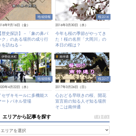
地域情報
桜2016
016年9月16日（金）
2016年3月30日（水）
【歴史探訪】－「象の鼻パ
今年も桜の季節がやってき
ーク」のある場所の成り行
た！桜の名所「大岡川」の
きを訪ねる－
本日の桜は？
伊勢佐木町
南仲通
地域情報
桜2017
020年4月22日（水）
2017年3月26日（日）
イセザキモールに多機能ス
心おどる早咲きの桜、開花
マートパネル登場
宣言前の知る人ぞ知る場所
そこは南仲通
エリアから記事を探す
AREA SEARCH