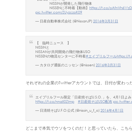
NISSINが開発した飛行物体
NISSENに不時着【動画】
https://t.co/oAfnVh6WzD
pic.twitter.com/ZUyzczoK09
— 日産自動車株式会社 (@NissanJP)
2016年3月31日
【 臨時ニュース 】
NISSINと
NISSANが共同開発の飛行物体USO
NISSENの物流センターに不時着
#エイプリルフール
https://t
— カタログ通販のニッセン (@nissen)
2016年3月31日
それぞれの企業のTwitterアカウントでは、日付が変
エイプリルフール限定「日産焼そばU.S.O. 」を、4月1日
https://t.co/nnaII0ZImp
#日産焼そばUSO配布
pic.twitte
— 日清焼そばU.F.O.公式 (@nissin_u_f_o)
2016年4月1日
どこまで本気でウソをつくのだ！と思っていたら、こち