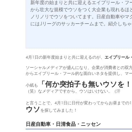
新年度の始まりと共に迎えるエイプリール・フ
から壮大な規模でウソをつく大企業も現れるほ
ノリノリでウソをついてます。日産自動車やマ
にはJリーグのサッカーチームまで。紹介しち
4月1日の新年度始まりと共に迎えるのが、
エイプリール
ソーシャルメディアが盛んになり、企業が消費者との双
からエイプリール・フール的な面白いネタを提供し、マ
「何か突拍子も無いウソを！
小紙も
（笑）なメディアですから、ウソはいけない。（汗
と言うことで、4月1日に日付が変わってからお昼までの
ウソ
を探してみました！
日産自動車・日清食品・ニッセン