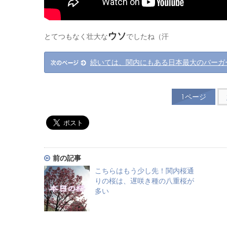
ウソ
とてつもなく壮大な
でしたね（汗
続いては、関内にもある日本最大のバーガ
1ページ
前の記事
こちらはもう少し先！関内桜通
りの桜は、遅咲き種の八重桜が
多い