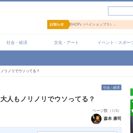
ップ検索サイト「BaySHOPs（ベイショップス）」
お知らせ
社会・経済
文化・アート
イベント・スポー
もノリノリでウソってる？
社会・経済
い大人もノリノリでウソってる？
ページ数（1/3）
森本 康司