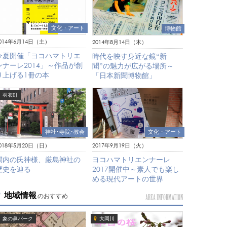
文化・アート
博物館
014年6月14日（土）
2014年8月14日（木）
今夏開催「ヨコハマトリエ
時代を映す身近な鏡“新
ンナーレ2014」～作品が創
聞”の魅力が広がる場所～
り上げる1冊の本
「日本新聞博物館」
羽衣町
神社･寺院･教会
文化・アート
018年5月20日（日）
2017年9月19日（火）
関内の氏神様、厳島神社の
ヨコハマトリエンナーレ
歴史を辿る
2017開催中～素人でも楽し
める現代アートの世界
地域情報
のおすすめ
AREA INFORMATION
象の鼻パーク
大岡川