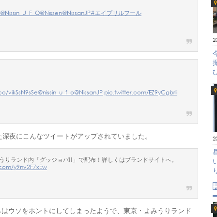
@Nissin_U_F_O
@Nissen
@NissanJP
#エイプリルフール
2
.co/vikSsN9sSe
@nissin_u_f_o
@NissanJP
pic.twitter.com/EZ9yCgbrli
わった深夜にこんなツイートがアップされていました。
2
よみうりランド内「グッジョバ!!」で配布！詳しくはブランドサイトへ。
r.com/y9nv2F7xEw
らはウソをホントにしてしまったようで、東京・よみうりランド