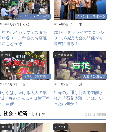
弁天通
イベント・スポーツ
イベント・スポーツ
018年11月27日（火）
2014年5月15日（木）
今年のハイカラフェスタを
2014世界トライアスロンシ
振り返り！忘年会のお店選
リーズ横浜大会の開催が今
びにもどうぞ
週末に迫る！
相生町
大通り公園
お祭り（御神輿）
大通り公園会場
016年5月30日（月）
2017年4月10日（月）
昼からはしゃげる大人の集
初春の大通り公園で開催さ
い♪「春のこんばんは横丁祭
れた「石花体験」とは、い
り」開催！
ったい何か？
社会・経済
のおすすめ
SOCIAL & ECONOMY
南仲通
太田町