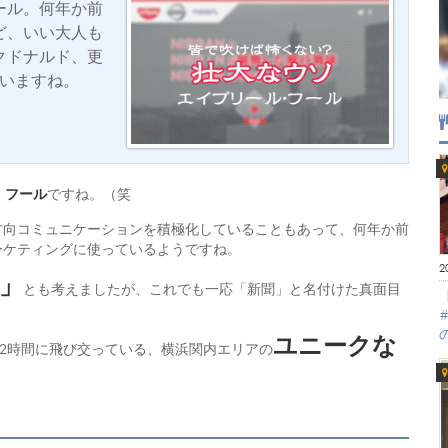
ール。何年か前
ど、いい大人も
クドナルド、更
ゃいますね。
・フール
ですね。（笑
方向コミュニケーションを積極化していることもあって、何年か前
ーケティングに使っているようですね。
2
」
とも考えましたが、これでも一応「新聞」と名付けた真面目
ユニークな
12時間に飛び交っている、横浜関内エリアの