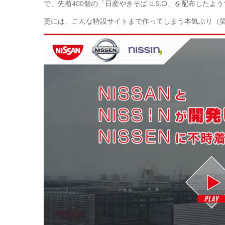
で、先着400個の「日産やきそば U.S.O」を配布したよ
更には、こんな特設サイトまで作ってしまう本気ぶり（