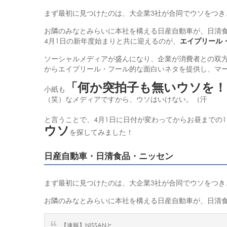
まず最初に見つけたのは、大企業3社が合同でウソをつ
お隣のみなとみらいに本社を構える日産自動車が、日清
4月1日の新年度始まりと共に迎えるのが、
エイプリール
ソーシャルメディアが盛んになり、企業が消費者との双
からエイプリール・フール的な面白いネタを提供し、マ
「何か突拍子も無いウソを！
小紙も
（笑）なメディアですから、ウソはいけない。（汗
と言うことで、4月1日に日付が変わってからお昼までの
ウソ
を探してみました！
日産自動車・日清食品・ニッセン
まず最初に見つけたのは、大企業3社が合同でウソをつ
お隣のみなとみらいに本社を構える日産自動車が、日清
【速報】NISSANと