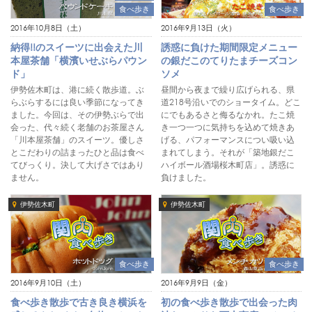
食べ歩き
食べ歩き
2016年10月8日（土）
2016年9月13日（火）
納得!!のスイーツに出会えた川
誘惑に負けた期間限定メニュー
本屋茶舗「横濱いせぶらパウン
の銀だこのてりたまチーズコン
ド」
ソメ
伊勢佐木町は、港に続く散歩道。ぶ
昼間から夜まで繰り広げられる、県
らぶらするには良い季節になってき
道218号沿いでのショータイム。どこ
ました。今回は、その伊勢ぶらで出
にでもあるさと侮るなかれ。たこ焼
会った、代々続く老舗のお茶屋さん
き一つ一つに気持ちを込めて焼きあ
「川本屋茶舗」のスイーツ。優しさ
げる、パフォーマンスについ吸い込
とこだわりの詰まったひと品は食べ
まれてしまう。それが「築地銀だこ
てびっくり。決して大げさではあり
ハイボール酒場桜木町店」。誘惑に
ません。
負けました。
伊勢佐木町
伊勢佐木町
食べ歩き
食べ歩き
2016年9月10日（土）
2016年9月9日（金）
食べ歩き散歩で古き良き横浜を
初の食べ歩き散歩で出会った肉