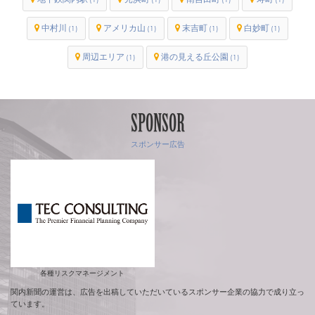
中村川
アメリカ山
末吉町
白妙町
(1)
(1)
(1)
(1)
周辺エリア
港の見える丘公園
(1)
(1)
SPONSOR
スポンサー広告
各種リスクマネージメント
関内新聞の運営は、広告を出稿していただいているスポンサー企業の協力で成り立っ
ています。