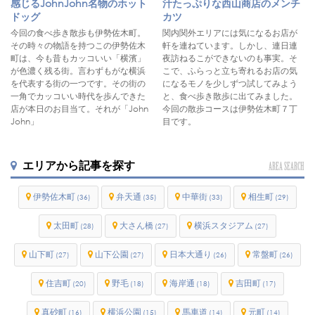
感じるJohnJohn名物のホット
汁たっぷりな西山商店のメンチ
ドッグ
カツ
今回の食べ歩き散歩も伊勢佐木町。
関内関外エリアには気になるお店が
その時々の物語を持つこの伊勢佐木
軒を連ねています。しかし、連日連
町は、今も昔もカッコいい「横濱」
夜訪ねるこができないのも事実。そ
が色濃く残る街。言わずもがな横浜
こで、ふらっと立ち寄れるお店の気
を代表する街の一つです。その街の
になるモノを少しずつ試してみよう
一角でカッコいい時代を歩んできた
と、食べ歩き散歩に出てみました。
店が本日のお目当て。それが「John
今回の散歩コースは伊勢佐木町７丁
John」
目です。
エリアから記事を探す
AREA SEARCH
伊勢佐木町
弁天通
中華街
相生町
(36)
(35)
(33)
(29)
太田町
大さん橋
横浜スタジアム
(28)
(27)
(27)
山下町
山下公園
日本大通り
常盤町
(27)
(27)
(26)
(26)
住吉町
野毛
海岸通
吉田町
(20)
(18)
(18)
(17)
真砂町
横浜公園
馬車道
元町
(16)
(15)
(14)
(14)