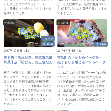
った揚げたてのコロッケバーガー
が、そんな中でも一足先に桜を“味わ
は、美味しさと懐かしさがお腹と心
える”野毛「もみぢ菓子司舗」に行っ
を満たしてくれる。
てきました。
馬車道
吉浜町
スイーツ
食べ歩き
食べ歩き
2017年1月19日（木）
2017年1月13日（金）
春を感じる三兄弟、馬車道老舗
吉浜町の「かもめベーグル」、
和菓子店「松むら」の三色だん
ぬくもりを感じるパン＆ベーグ
ご！
ル！
横浜港が開港し、関内地域と行き来
ここはさながら本場NYベーグルの味
する道路の一つとして開通した馬車
わいだが、ベーグルだけではなかっ
道にある明治30年創業の和菓子店
た！関内散歩を楽しみながら立ち寄
「松むら」。そこには老舗の風格が
れるその店はご近所さんからも愛さ
あり、誇りを持って四季折々の和菓
れ、選ぶ楽しみと味わいがダブルで
子で私たちを楽しませてくれます。
嬉しいパン屋さん。店員さんオスス
今日はおすすめの三色だんごをいた
メパンはお酒にも珈琲紅茶にも合う
だきます。
パンでした。