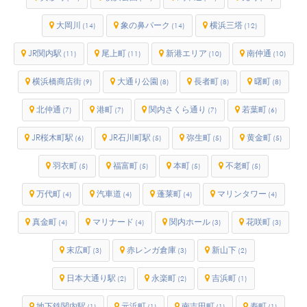
大岡川
象の鼻パーク
横浜三塔
(14)
(14)
(12)
JR関内駅
尾上町
新港エリア
南仲通
(11)
(11)
(10)
(10)
横浜橋商店街
大通り公園
長者町
曙町
(9)
(8)
(8)
(8)
北仲通
港町
関内さくら通り
若葉町
(7)
(7)
(7)
(6)
JR桜木町駅
JR石川町駅
弥生町
黄金町
(6)
(5)
(5)
(5)
羽衣町
福富町
本町
不老町
(5)
(5)
(5)
(5)
万代町
汽車道
蓬莱町
マリンタワー
(4)
(4)
(4)
(4)
真金町
マリナード
関内ホール
花咲町
(4)
(4)
(3)
(3)
末広町
赤レンガ倉庫
新山下
(3)
(3)
(2)
日本大通り駅
永楽町
吉浜町
(2)
(2)
(1)
地下鉄関内駅
元浜町
南吉田町
寿町
(1)
(1)
(1)
(1)