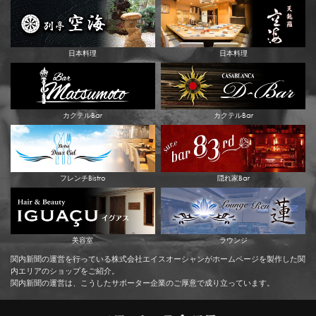
日本料理
日本料理
カクテルBar
カクテルBar
フレンチBistro
隠れ家Bar
美容室
ラウンジ
関内新聞の運営を行っている株式会社エイスオーシャンがホームページを製作した関
内エリアのショップをご紹介。
関内新聞の運営は、こうしたサポーター企業のご厚意で成り立っています。