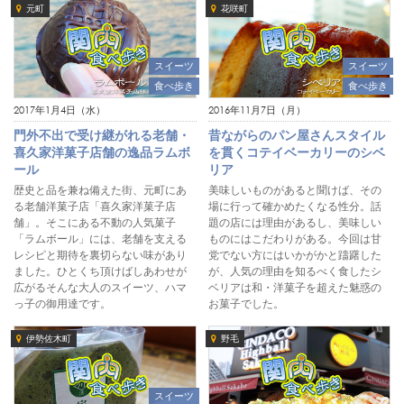
元町
花咲町
スイーツ
スイーツ
食べ歩き
食べ歩き
2017年1月4日（水）
2016年11月7日（月）
門外不出で受け継がれる老舗・
昔ながらのパン屋さんスタイル
喜久家洋菓子店舗の逸品ラムボ
を貫くコテイベーカリーのシベ
ール
リア
歴史と品を兼ね備えた街、元町にあ
美味しいものがあると聞けば、その
る老舗洋菓子店「喜久家洋菓子店
場に行って確かめたくなる性分。話
舗」。そこにある不動の人気菓子
題の店には理由があるし、美味しい
「ラムボール」には、老舗を支える
ものにはこだわりがある。今回は甘
レシピと期待を裏切らない味があり
党でない方にはいかがかと躊躇した
ました。ひとくち頂けばしあわせが
が、人気の理由を知るべく食したシ
広がるそんな大人のスイーツ、ハマ
ベリアは和・洋菓子を超えた魅惑の
っ子の御用達です。
お菓子でした。
伊勢佐木町
野毛
スイーツ