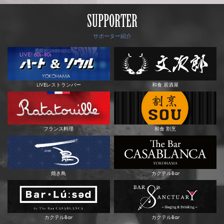
SUPPORTER
サポーター紹介
LIVEレストランバー
和食 居酒屋
フランス料理
和食 割烹
焼き鳥
カクテルBar
カクテルBar
カクテルBar