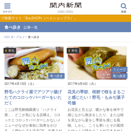
カテゴリ
検索
BaySHOPs（ベイショップス）」
食べ歩き
記事一覧
HOME
グルメ
食べ歩き
野毛
野毛
スイーツ
食べ歩き
食べ歩き
2017年4月15日（土）
2017年4月4日（火）
野毛ハクライ屋でアツアツ揚げ
花見の季節、桜餅で桜をまるご
たてのコロッケバーガーをいた
と感じたい！野毛・もみぢ菓子
だく
司舗
ここは野毛動物園通り「ハクライ
お花見と言えば、暖かな春を体中で
屋」、どこか気になる店構え。コロ
感じながら散歩をしたり、または桜
ッケとコロッケバーガーしかないメ
を見ながら宴をし季節を感じる風
ニューがなぜか食欲に拍車をかけ
物。しかし、こうも寒いとその風情
る。１個からでも注文OK。出来上が
もゆっくり味わうことができません