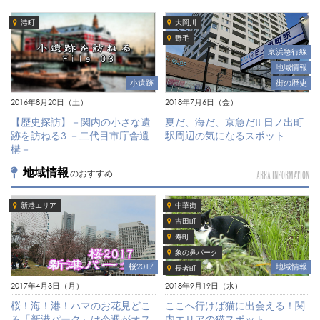
港町
大岡川
野毛
京浜急行線
地域情報
街の歴史
小遺跡
2018年7月6日（金）
2016年8月20日（土）
夏だ、海だ、京急だ!! 日ノ出町
【歴史探訪】－関内の小さな遺
駅周辺の気になるスポット
跡を訪ねる3 －二代目市庁舎遺
構－
地域情報
のおすすめ
AREA INFORMATION
新港エリア
中華街
吉田町
寿町
象の鼻パーク
地域情報
桜2017
長者町
2018年9月19日（水）
2017年4月3日（月）
ここへ行けば猫に出会える！関
桜！海！港！ハマのお花見どこ
内エリアの猫スポット
ろ「新港パーク」は今週がオス