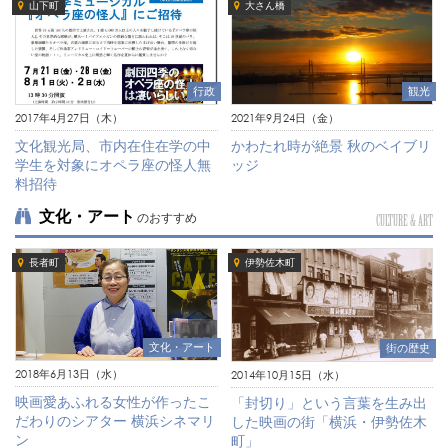
山下町
大さん橋
行政
観光
2017年4月27日（木）
2021年9月24日（金）
文化観光局、市内在住在学の中
かわたれ時が絶景 秋のベイブリ
学生を対象にオペラ座の怪人無
ッジ
料招待
文化・アート
のおすすめ
CULTURE & ART
長者町
伊勢佐木町
文化・アート
街の歴史
2018年6月13日（水）
2014年10月15日（水）
映画愛あふれる女性が作ったこ
「封切り」という言葉を生み出
だわりのシアター 横浜シネマリ
した映画の街「横浜・伊勢佐木
ン
町」