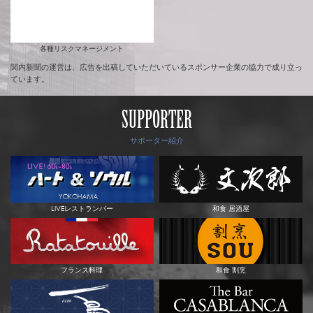
各種リスクマネージメント
関内新聞の運営は、広告を出稿していただいているスポンサー企業の協力で成り立っ
ています。
SUPPORTER
サポーター紹介
LIVEレストランバー
和食 居酒屋
フランス料理
和食 割烹