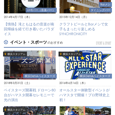
Barメシ
LIVEバー（音楽バー）
ダイニングバー
2014年4月17日（木）
2015年12月14日（月）
【情熱】滝ともはるの音楽が南
クラフトビールとBarメシで女
回帰線を経て行き着いたパラダ
子もまったり楽しめる
イス
SYNCHRONICITY
イベント・スポーツ
のおすすめ
EVENT & SPORT
横浜スタジアム
横浜スタジアム
横浜DeNAベイスターズ
横浜DeNAベイスターズ
2018年3月31日（土）
2016年6月16日（木）
ベイスターズ開幕戦 ドローン80
オールスター体験型イベントが
台がハマスタ開幕セレモニーで
ハマスタで開催！プロ野球史上
光の演出
初！
横浜スタジアム