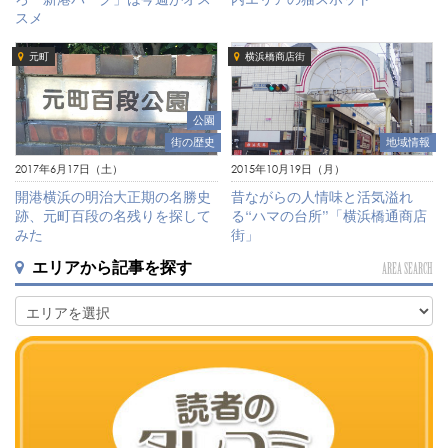
スメ
元町
横浜橋商店街
公園
街の歴史
地域情報
2017年6月17日（土）
2015年10月19日（月）
開港横浜の明治大正期の名勝史
昔ながらの人情味と活気溢れ
跡、元町百段の名残りを探して
る“ハマの台所”「横浜橋通商店
みた
街」
エリアから記事を探す
AREA SEARCH