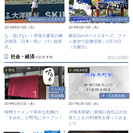
横浜DeNAベイスターズ
横浜DeNAベイスターズ
2015年8月10日（月）
2015年3月12日（木）
な…投げない！球場大爆笑の柳
横浜DeNAベイスターズ、ファ
沢慎吾「日本一長い（!?）始球
ン参加で必勝祈願～3月24日
式」
（火曜日）
社会・経済
のおすすめ
SOCIAL & ECONOMY
野毛
JR桜木町駅
ラーメン
開店情報
JR（京浜東北線）
2019年2月21日（木）
2017年2月15日（水）
味噌ラーメンで有名な札幌の
JR桜木町駅に新南口改札口が出
「すみれ」が野毛にオープン！
来たときの利便性を探ってみま
した