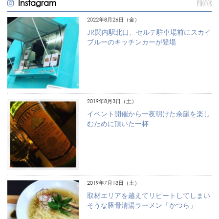
Instagram
PHOTOS
2022年8月26日（金）
JR関内駅北口、セルテ駐車場前にスカイ
ブルーのキッチンカーが登場
2019年8月3日（土）
イベント開催から一夜明けた余韻を楽し
むために頂いた一杯
2019年7月13日（土）
取材エリアを越えてリピートしてしまい
そうな豚骨清湯ラーメン「かつら」