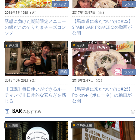
ランチ
食べ歩き
2017年10月7日（土）
2016年9月13日（火）
【馬車道に来たついでに#22】
誘惑に負けた期間限定メニュー
SPAIN BAR PRIMEROの動画が
の銀だこのてりたまチーズコン
公開
ソメ
弁天通
元浜町
ランチ
閉店
2018年2月9日（金）
2015年8月28日（金）
【馬車道に来たついでに#25】
【日課】毎日使いができるルー
Pollone（ポローネ）の動画が
ティンで非日常的な安らぎを感
公開
じる
BAR
のおすすめ
BAR
住吉町
伊勢佐木町