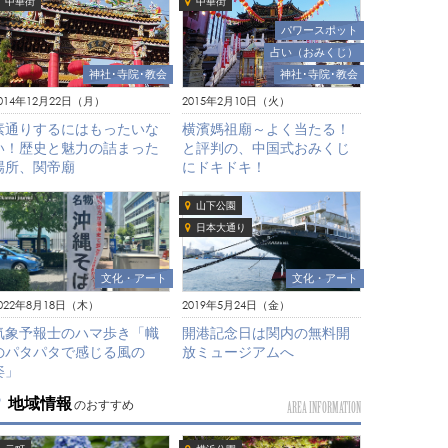
中華街
中華街
パワースポット
占い（おみくじ）
神社･寺院･教会
神社･寺院･教会
014年12月22日（月）
2015年2月10日（火）
素通りするにはもったいな
横濱媽祖廟～よく当たる！
い！歴史と魅力の詰まった
と評判の、中国式おみくじ
場所、関帝廟
にドキドキ！
山下公園
日本大通り
文化・アート
文化・アート
022年8月18日（木）
2019年5月24日（金）
気象予報士のハマ歩き「幟
開港記念日は関内の無料開
のパタパタで感じる風の
放ミュージアムへ
姿」
地域情報
のおすすめ
AREA INFORMATION