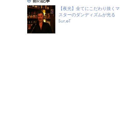
前の記事
【夜光】全てにこだわり抜くマ
スターのダンディズムが光る
Sur,eT