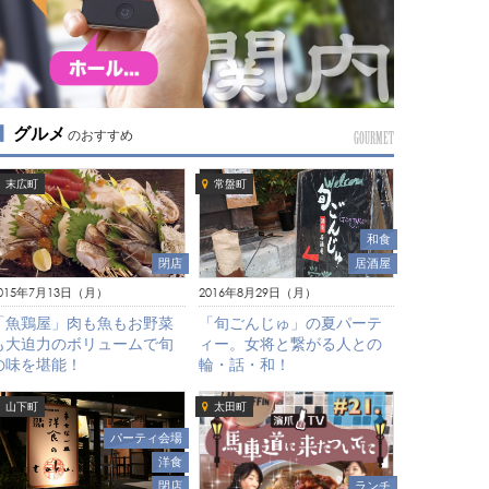
グルメ
のおすすめ
GOURMET
末広町
常盤町
和食
閉店
居酒屋
015年7月13日（月）
2016年8月29日（月）
「魚鶏屋」肉も魚もお野菜
「旬ごんじゅ」の夏パーテ
も大迫力のボリュームで旬
ィー。女将と繋がる人との
の味を堪能！
輪・話・和！
山下町
太田町
パーティ会場
洋食
ランチ
閉店