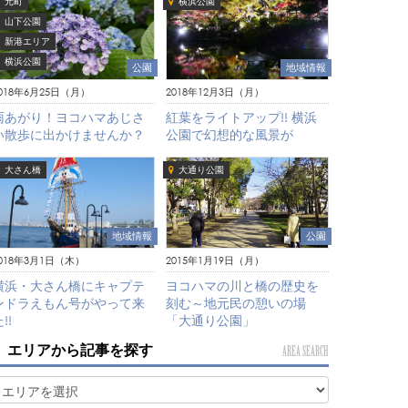
元町
横浜公園
山下公園
新港エリア
横浜公園
公園
地域情報
018年6月25日（月）
2018年12月3日（月）
雨あがり！ヨコハマあじさ
紅葉をライトアップ!! 横浜
い散歩に出かけませんか？
公園で幻想的な風景が
大さん橋
大通り公園
地域情報
公園
018年3月1日（木）
2015年1月19日（月）
横浜・大さん橋にキャプテ
ヨコハマの川と橋の歴史を
ンドラえもん号がやって来
刻む～地元民の憩いの場
!!
「大通り公園」
エリアから記事を探す
AREA SEARCH