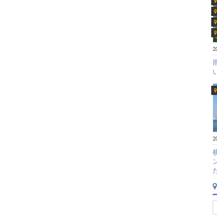
2
2
た