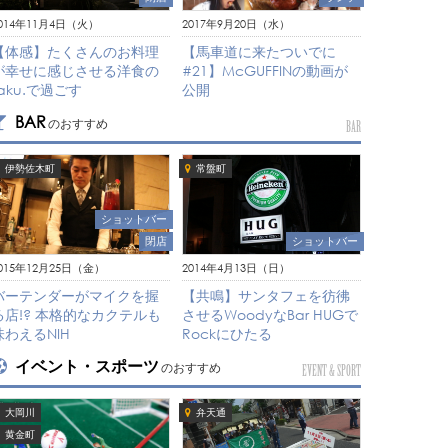
2017年9月20日（水）
014年11月4日（火）
【馬車道に来たついでに
【体感】たくさんのお料理
#21】McGUFFINの動画が
が幸せに感じさせる洋食の
公開
taku.で過ごす
BAR
のおすすめ
BAR
伊勢佐木町
常盤町
ショットバー
閉店
ショットバー
015年12月25日（金）
2014年4月13日（日）
バーテンダーがマイクを握
【共鳴】サンタフェを彷彿
る店!? 本格的なカクテルも
させるWoodyなBar HUGで
味わえるNIH
Rockにひたる
イベント・スポーツ
のおすすめ
EVENT & SPORT
大岡川
弁天通
黄金町