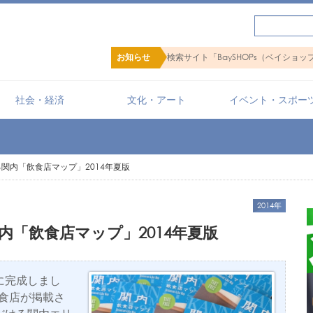
にするショップ検索サイト「BaySHOPs（ベイショップス）」
お知らせ
社会・経済
文化・アート
イベント・スポー
関内「飲食店マップ」2014年夏版
2014年
「飲食店マップ」2014年夏版
に完成しまし
飲食店が掲載さ