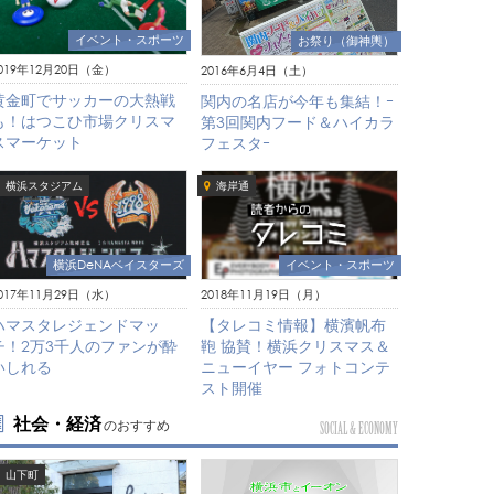
イベント・スポーツ
お祭り（御神輿）
019年12月20日（金）
2016年6月4日（土）
黄金町でサッカーの大熱戦
関内の名店が今年も集結！ｰ
も！はつこひ市場クリスマ
第3回関内フード＆ハイカラ
スマーケット
フェスタｰ
横浜スタジアム
海岸通
横浜DeNAベイスターズ
イベント・スポーツ
017年11月29日（水）
2018年11月19日（月）
ハマスタレジェンドマッ
【タレコミ情報】横濱帆布
チ！2万3千人のファンが酔
鞄 協賛！横浜クリスマス＆
いしれる
ニューイヤー フォトコンテ
スト開催
社会・経済
のおすすめ
SOCIAL & ECONOMY
山下町