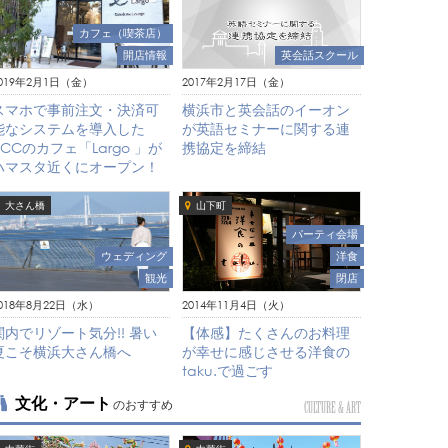
カフェ（喫茶店）
開店情報
英会話スクール
019年2月1日（金）
2017年2月17日（金）
スマホで事前注文・決済可
横浜市と英会話のイーオン
能なシステムを導入した
が英語セミナーに関する連
UCCのカフェ「Largo 」が
携協定を締結
ハマスタ近くにオープン！
大さん橋
山下町
パーティ会場
ウェディング
洋食
観光
閉店
018年8月22日（水）
2014年11月4日（火）
関内でリゾート気分!! 暑い
【体感】たくさんのお料理
夏こそ横浜大さん橋へ
が幸せに感じさせる洋食の
taku.で過ごす
文化・アート
のおすすめ
CULTURE & ART