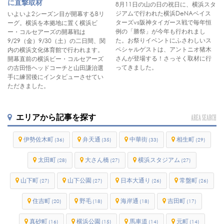
に直撃取材
8月11日の山の日の祝日に、横浜スタ
ジアムで行われた横浜DeNAベイス
いよいよ2シーズン目が開幕するBリ
ターズvs阪神タイガース戦で毎年恒
ーグ。横浜を本拠地に置く横浜ビ
例の「勝祭」が今年も行われまし
ー・コルセアーズの開幕戦は
た。お祭りイベントにふさわしいス
9/29（金）9/30（土）の二日間、関
ペシャルゲストは、アントニオ猪木
内の横浜文化体育館で行われます。
さんが登場する！さっそく取材に行
開幕直前の横浜ビー・コルセアーズ
ってきました。
の古田悟ヘッドコーチと山田謙治選
手に練習後にインタビューさせてい
ただきました。
エリアから記事を探す
AREA SEARCH
伊勢佐木町
弁天通
中華街
相生町
(36)
(35)
(33)
(29)
太田町
大さん橋
横浜スタジアム
(28)
(27)
(27)
山下町
山下公園
日本大通り
常盤町
(27)
(27)
(26)
(26)
住吉町
野毛
海岸通
吉田町
(20)
(18)
(18)
(17)
真砂町
横浜公園
馬車道
元町
(16)
(15)
(14)
(14)