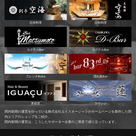
日本料理
日本料理
カクテルBar
カクテルBar
フレンチBistro
隠れ家Bar
美容室
ラウンジ
関内新聞の運営を行っている株式会社エイスオーシャンがホームページを製作した関
内エリアのショップをご紹介。
関内新聞の運営は、こうしたサポーター企業のご厚意で成り立っています。