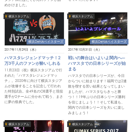
めかけました。
横浜スタジアム
横浜スタジアム
横浜DeNAベイスターズ
横浜DeNAベイスターズ
2017年11月29日（水）
2017年10月31日（火）
ハマスタレジェンドマッチ！2
戦いの舞台はいよいよ関内へ―
万3千人のファンが酔いしれる
ハマスタでの日本シリーズが始
まる
11月23日（祝）横浜スタジアムで行
われた「ハマスタレジェンドマッ
ハマスタでの日本シリーズが、今日
チ」。2020年に向けて横浜スタジア
からついに始まります！福岡では2連
ムが改修することを記念して行われ
敗を喫する苦い結果となってしまい
た特別試合。全49名のOB選手と現役
ましたが、ハマスタならきっと勝
選手が2チームに分かれて戦う、まさ
つ！！19年ぶりの日本シリーズ勝利
に夢の祭典でした。
を信じましょう！！そして私達も、
関内での日本シリーズを大いに楽し
みましょう！
横浜スタジアム
横浜スタジアム