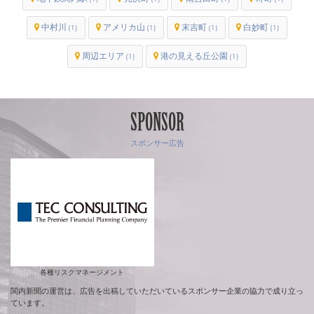
中村川
アメリカ山
末吉町
白妙町
(1)
(1)
(1)
(1)
周辺エリア
港の見える丘公園
(1)
(1)
SPONSOR
スポンサー広告
各種リスクマネージメント
関内新聞の運営は、広告を出稿していただいているスポンサー企業の協力で成り立っ
ています。