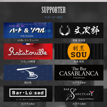
SUPPORTER
サポーター紹介
LIVEレストランバー
和食 居酒屋
フランス料理
和食 割烹
焼き鳥
カクテルBar
カクテルBar
カクテルBar