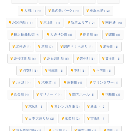
大岡川
象の鼻パーク
横浜三塔
(14)
(14)
(12)
JR関内駅
尾上町
新港エリア
南仲通
(11)
(11)
(10)
(10)
横浜橋商店街
大通り公園
長者町
曙町
(9)
(8)
(8)
(8)
北仲通
港町
関内さくら通り
若葉町
(7)
(7)
(7)
(6)
JR桜木町駅
JR石川町駅
弥生町
黄金町
(6)
(5)
(5)
(5)
羽衣町
福富町
本町
不老町
(5)
(5)
(5)
(5)
万代町
汽車道
蓬莱町
マリンタワー
(4)
(4)
(4)
(4)
真金町
マリナード
関内ホール
花咲町
(4)
(4)
(3)
(3)
末広町
赤レンガ倉庫
新山下
(3)
(3)
(2)
日本大通り駅
永楽町
吉浜町
(2)
(2)
(1)
地下鉄関内駅
元浜町
南吉田町
寿町
(1)
(1)
(1)
(1)