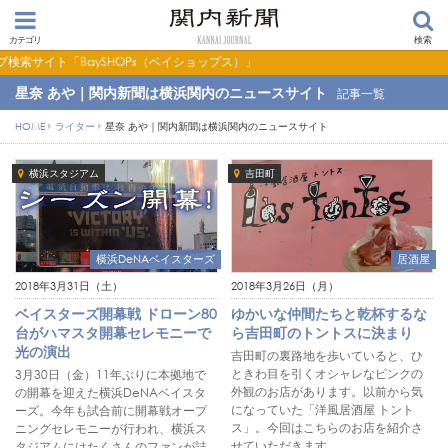
カテゴリ
検索
aySHOPs（ベイショップス）」
星奈 あや｜関内新聞は横浜関内のニュースサイト
記事一覧
HOME
ライター
星奈 あや｜関内新聞は横浜関内のニュースサイト
横浜スタジアム
吉田町
横浜DeNAベイスターズ
居酒屋
2018年3月31日（土）
2018年3月26日（月）
ベイスターズ開幕戦 ドローン80
ゆかいな仲間たちと乾杯するな
台がハマスタ開幕セレモニーで
ら吉田町のトントスに決まり
光の演出
吉田町の裏路地を歩いていると、ひ
ときわ目を引くオシャレなピンクの
3月30日（金）11年ぶりに本拠地で
外観のお店があります。以前から気
の開幕を迎えた横浜DeNAベイスタ
になっていた「洋風居酒屋 トント
ーズ。今年も試合前に開幕戦オープ
ス」。今回はこちらのお店を紹介さ
ニングセレモニーが行われ、横浜ス
せていただきます。
タジアムにはたくさんのファンが詰