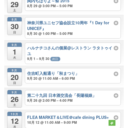
関内ちばりよ～祭 2015
29
8月 29 @ 3:00 PM – 5:00 PM
土
8月
神奈川県ユニセフ協会設立10周年『1 Day for
30
UNICEF』
日
8月 30 @ 1:00 PM – 5:00 PM
9月
ハルナチコさんの個展@レストラン ラタトゥイ
1
ユ
火
9月 1 – 9月 30
終日
9月
住吉町入船通り「秋まつり」
20
9月 20 @ 11:00 AM – 6:00 PM
日
9月
第二十九回 日本酒交流会「長陽福娘」
26
9月 26 @ 2:00 PM – 4:00 PM
土
10月
FLEA MARKET＆LIVE＠cafe dining PLUS+
12
10月 12 @ 11:00 AM – 9:00 PM
月