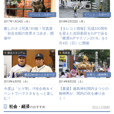
イベント・スポーツ
イベント・スポーツ
2018年2月22日（木）
2017年1月24日（火）
【タレコミ情報】完成350周年
癒しのネコ写真185枚！写真展
を迎えた吉田新田をSUPで辿る
「岩合光昭の世界ネコ歩き」開
『横濱SUPマラソン2018』を3
催中
月4日（日）に開催
横浜スタジアム
馬車道
横浜DeNAベイスターズ
お祭り（御神輿）
2015年6月9日（火）
2014年8月2日（土）
今度は「ヒゲ割」!?珍企画＆イ
【夏盛】厳島神社関内まつりの
ベントでハマスタをもっと楽し
御神輿が、関内の街を練り歩
む！
く！
社会・経済
のおすすめ
SOCIAL & ECONOMY