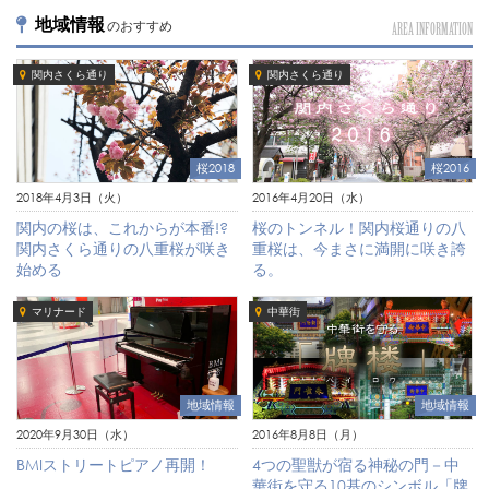
地域情報
のおすすめ
AREA INFORMATION
関内さくら通り
関内さくら通り
桜2018
桜2016
2018年4月3日（火）
2016年4月20日（水）
関内の桜は、これからが本番!?
桜のトンネル！関内桜通りの八
関内さくら通りの八重桜が咲き
重桜は、今まさに満開に咲き誇
始める
る。
マリナード
中華街
地域情報
地域情報
2020年9月30日（水）
2016年8月8日（月）
BMIストリートピアノ再開！
4つの聖獣が宿る神秘の門－中
華街を守る10基のシンボル「牌