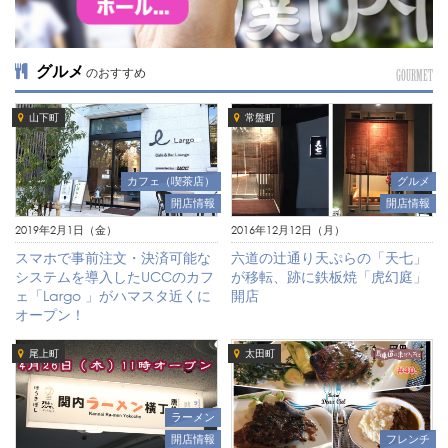
グルメ
のおすすめ
GOURMET
山下町
常盤町
カフェ（喫茶店）
グルメ
開店情報
開店情報
2019年2月1日（金）
2016年12月12日（月）
スマホで事前注文・決済可能な
六道の辻通り天ぷらの「天七」
システムを導入したUCCのカフ
が移転、跡に鉄板焼「虎幻庭」
ェ「Largo 」がハマスタ近くに
開店
オープン！
尾上町
太田町
ラーメン
開店情報
フレンチ