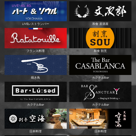
LIVEレストランバー
和食 居酒屋
フランス料理
和食 割烹
焼き鳥
カクテルBar
カクテルBar
カクテルBar
日本料理
日本料理