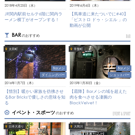
2018年4月25日（水）
2019年6月6日（木）
JR関内駅前セルテ6階に関内ラ
【馬車道に来たついでに#40】
ーメン横丁がオープンする！
「ビストロ ドゥ・シエル 」の
動画が公開
BAR
のおすすめ
BAR
太田町
常盤町
Barメシ
Barメシ
ダイニングバー
ショットバー
2016年1月7日（木）
2015年1月30日（金）
【惜別】暖かい家族を彷彿させ
【霜降】Barメシの域を超えた
るBar Bricksで優しさの意味を知
肉を食べさせる凄腕の
る
BlackVelvet！
イベント・スポーツ
のおすすめ
EVENT & SPORT
日本大通り
大岡川