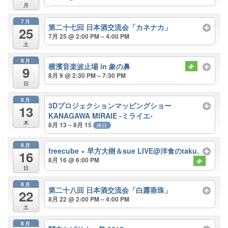
月
7月
第二十七回 日本酒交流会「カネナカ」
25
7月 25 @ 2:00 PM – 4:00 PM
土
8月
横濱音楽波止場 in 象の鼻
9
8月 9 @ 2:30 PM – 7:30 PM
日
8月
3Dプロジェクションマッピングショー
13
KANAGAWA MIRAIE -ミライエ-
木
8月 13 – 8月 15
終日
8月
freecube × 早方大樹＆sue LIVE@洋食のtaku.
16
8月 16 @ 6:00 PM
日
8月
第二十八回 日本酒交流会「白露垂珠」
22
8月 22 @ 2:00 PM – 4:00 PM
土
8月