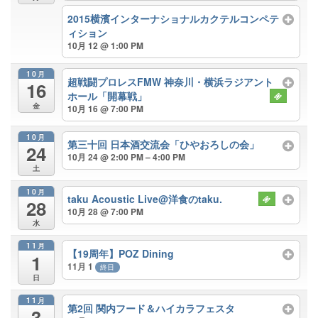
2015横濱インターナショナルカクテルコンペテ
ィション
10月 12 @ 1:00 PM
10月
超戦闘プロレスFMW 神奈川・横浜ラジアント
16
ホール「開幕戦」
金
10月 16 @ 7:00 PM
10月
第三十回 日本酒交流会「ひやおろしの会」
24
10月 24 @ 2:00 PM – 4:00 PM
土
10月
taku Acoustic Live@洋食のtaku.
28
10月 28 @ 7:00 PM
水
11月
【19周年】POZ Dining
1
11月 1
終日
日
11月
第2回 関内フード＆ハイカラフェスタ
3