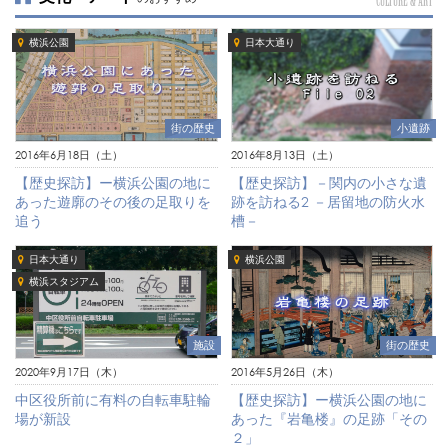
CULTURE & ART
横浜公園
日本大通り
街の歴史
小遺跡
2016年6月18日（土）
2016年8月13日（土）
【歴史探訪】ー横浜公園の地に
【歴史探訪】－関内の小さな遺
あった遊廓のその後の足取りを
跡を訪ねる2 －居留地の防火水
追う
槽－
日本大通り
横浜公園
横浜スタジアム
施設
街の歴史
2020年9月17日（木）
2016年5月26日（木）
中区役所前に有料の自転車駐輪
【歴史探訪】ー横浜公園の地に
場が新設
あった『岩亀楼』の足跡「その
２」