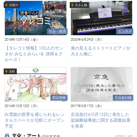
大岡川
大さん橋
社会・経済
エンタメ
2018年12月14日（金）
2020年6月29日（月）
【タレコミ情報】100人のサン
港の見えるストリートピアノが
タが みなとみらいを 清掃＆ク
大さん橋に
ルーズ！
元町
京浜急行線
開店情報
2017年5月17日（水）
2016年12月12日（月）
京浜急行が5月12日に発生した
白雪姫の世界を感じられるレン
架線断線事故に関する調査結果
タルスペースが元町にオープン
を発表
予定
文化・アート
のおすすめ