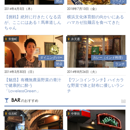
ラーメン
閉店
2018年7月13日（金）
2014年6月5日（木）
横浜文化体育館の向かいにある
【挑戦】絶対に行きたくなる店
ハマカゼ拉麺店を食べてきた
が、ここにはある！馬車道しん
ちゃん
常盤町
弁天通
ダイニングバー
カレー（インド料理）
閉店
ランチ
2014年3月30日（日）
2014年8月26日（火）
【魅惑】有機無農薬野菜の青汁
【ワンコインランチ】ハイカラ
で健康的に酔う
な野菜で体と財布に優しいラン
「LovelessGreen」
チ
BAR
のおすすめ
BAR
住吉町
中華街