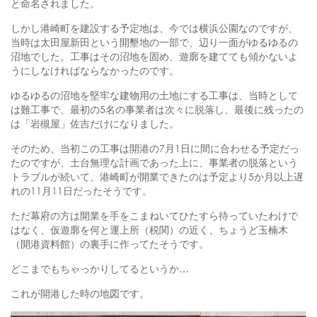
と命名されました。
しかし港崎町を建設する予定地は、今では横浜公園なのですが、
当時は太田屋新田という開墾地の一部で、辺り一面がゆるゆるの
沼地でした。工事はその沼地を固め、遊廓を建てても傾かないよ
うにしなければならなかったのです。
ゆるゆるの沼地を堅牢な建物用の土地にする工事は、当時として
は難工事で、最初の5名の事業者は次々に脱落し、最後に残ったの
は「岩槻屋」佐吉だけになりました。
そのため、当初この工事は開港の7月1日に間に合わせる予定だっ
たのですが、土台無理な計画であった上に、事業者の脱落という
トラブルが続いて、港崎町が開業できたのは予定より5か月以上遅
れの11月11日だったそうです。
ただ幕府の方は開業を手をこまねいてひたすら待っていたわけで
はなく、仮遊廓を何と運上所（税関）の近く、ちょうど玉楠木
（開港資料館）の裏手に作ってたそうです。
どこまでもちゃっかりしてるというか…
これが開港した時の地図です。