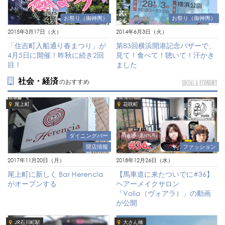
お祭り（御神輿）
お祭り（御神輿）
2015年3月17日（火）
2014年6月3日（火）
「住吉町入船通り春まつり」が
第83回横浜開港記念バザーで、
4月5日に開催！昨秋に続き2回
見て！食べて！聴いて！汗かき
目！
ました
社会・経済
のおすすめ
SOCIAL & ECONOMY
尾上町
花咲町
ダイニングバー
開店情報
ファッション
2017年11月20日（月）
2018年12月26日（水）
尾上町に新しく Bar Herencia
【馬車道に来たついでに#36】
がオープンする
ヘアーメイクサロン
「Volia（ヴォアラ）」の動画
が公開
JR石川町駅
大さん橋