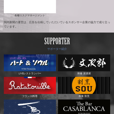
各種リスクマネージメント
関内新聞の運営は、広告を出稿していただいているスポンサー企業の協力で成り立っ
ています。
SUPPORTER
サポーター紹介
LIVEレストランバー
和食 居酒屋
フランス料理
和食 割烹