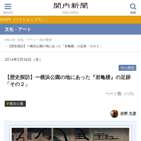
カテゴリ
検索
）」
文化・アート
HOME
文化・アート
街の歴史
【歴史探訪】ー横浜公園の地にあった『岩亀楼』の足跡「その２」
2016年5月26日（木）
街の歴史
【歴史探訪】ー横浜公園の地にあった『岩亀楼』の足跡
「その２」
ページ数（1/2）
横浜公園
佐野 文彦