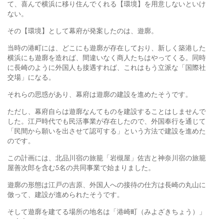
て、喜んで横浜に移り住んでくれる【環境】を用意しないといけ
ない。
その【環境】として幕府が発案したのは、遊廓。
当時の港町には、どこにも遊廓が存在しており、新しく築港した
横浜にも遊廓を造れば、間違いなく商人たちはやってくる。同時
に長崎のように外国人も接遇すれば、これはもう立派な「国際社
交場」になる。
それらの思惑があり、幕府は遊廓の建設を進めたそうです。
ただし、幕府自らは遊廓なんてものを建設することはしませんで
した。江戸時代でも民活事業が存在したので、外国奉行を通じて
「民間から願いを出させて認可する」という方法で建設を進めた
のです。
この計画には、北品川宿の旅籠「岩槻屋」佐吉と神奈川宿の旅籠
屋善次郎を含む5名の共同事業で始まりました。
遊廓の形態は江戸の吉原、外国人への接待の仕方は長崎の丸山に
倣って、建設が進められたそうです。
そして遊廓を建てる場所の地名は「港崎町（みよざきちょう）」