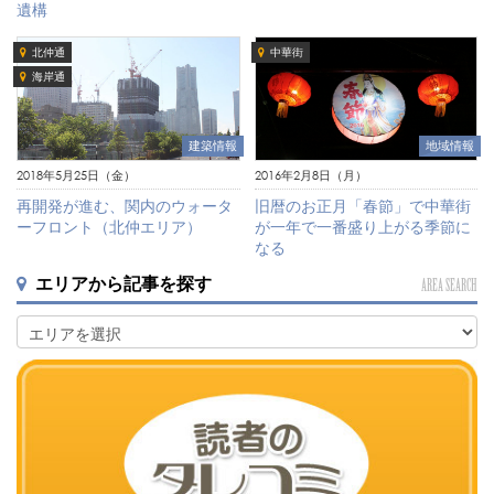
遺構
北仲通
中華街
海岸通
建築情報
地域情報
2018年5月25日（金）
2016年2月8日（月）
再開発が進む、関内のウォータ
旧暦のお正月「春節」で中華街
ーフロント（北仲エリア）
が一年で一番盛り上がる季節に
なる
エリアから記事を探す
AREA SEARCH