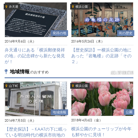
弁天通
横浜公園
発祥の地
街の歴史
2016年9月6日（火）
2016年5月26日（木）
弁天通りにある「横浜郵便発祥
【歴史探訪】ー横浜公園の地に
の地」の記念碑から新たな発見
あった『岩亀楼』の足跡「その
が！
２」
地域情報
のおすすめ
AREA INFORMATION
山下町
横浜公園
公園
地域情報
2018年4月6日（金）
2016年7月5日（火）
横浜公園のチューリップが今年
【歴史探訪】－KAATの下に眠っ
も鮮やかに見頃！
ている明治時代の横浜市街地の