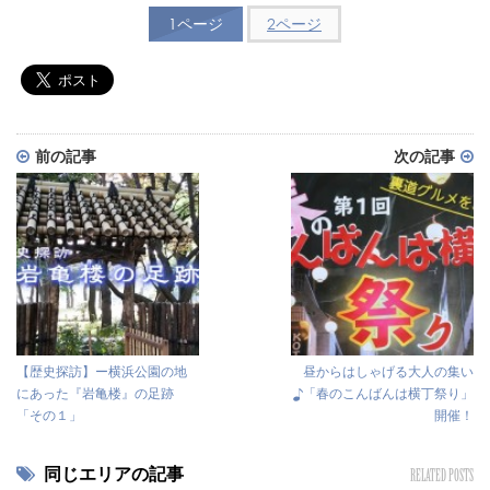
1ページ
2ページ
前の記事
次の記事
【歴史探訪】ー横浜公園の地
昼からはしゃげる大人の集い
にあった『岩亀楼』の足跡
♪「春のこんばんは横丁祭り」
「その１」
開催！
同じエリアの記事
RELATED POSTS