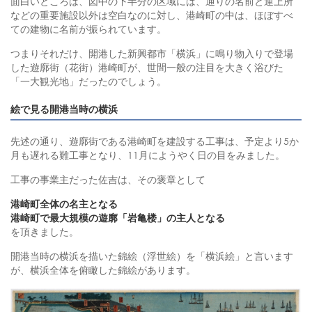
面白いところは、図中の下半分の区域には、通りの名前と運上所
などの重要施設以外は空白なのに対し、港崎町の中は、ほぼすべ
ての建物に名前が振られています。
つまりそれだけ、開港した新興都市「横浜」に鳴り物入りで登場
した遊廓街（花街）港崎町が、世間一般の注目を大きく浴びた
「一大観光地」だったのでしょう。
絵で見る開港当時の横浜
先述の通り、遊廓街である港崎町を建設する工事は、予定より5か
月も遅れる難工事となり、11月にようやく日の目をみました。
工事の事業主だった佐吉は、その褒章として
港崎町全体の名主となる
港崎町で最大規模の遊廓「岩亀楼」の主人となる
を頂きました。
開港当時の横浜を描いた錦絵（浮世絵）を「横浜絵」と言います
が、横浜全体を俯瞰した錦絵があります。