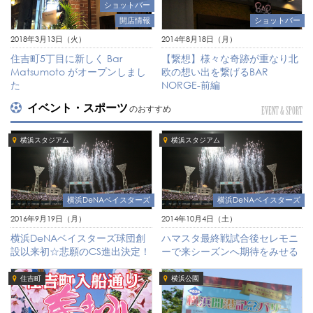
ショットバー
開店情報
ショットバー
2018年3月13日（火）
2014年8月18日（月）
住吉町5丁目に新しく Bar
【繋想】様々な奇跡が重なり北
Matsumoto がオープンしまし
欧の想い出を繋げるBAR
た
NORGE-前編
イベント・スポーツ
のおすすめ
EVENT & SPORT
横浜スタジアム
横浜スタジアム
横浜DeNAベイスターズ
横浜DeNAベイスターズ
2016年9月19日（月）
2014年10月4日（土）
横浜DeNAベイスターズ球団創
ハマスタ最終戦試合後セレモニ
設以来初☆悲願のCS進出決定！
ーで来シーズンへ期待をみせる
住吉町
横浜公園