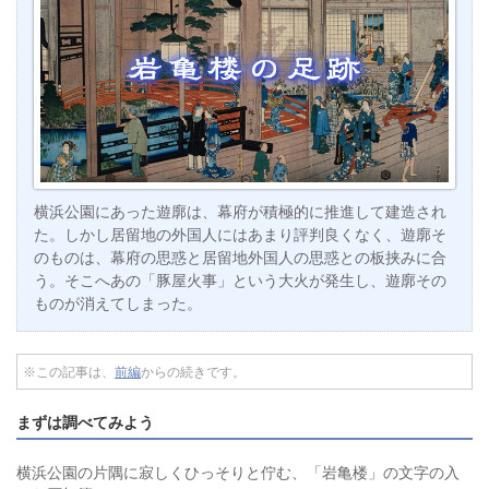
横浜公園にあった遊廓は、幕府が積極的に推進して建造され
た。しかし居留地の外国人にはあまり評判良くなく、遊廓そ
のものは、幕府の思惑と居留地外国人の思惑との板挟みに合
う。そこへあの「豚屋火事」という大火が発生し、遊廓その
ものが消えてしまった。
※この記事は、
前編
からの続きです。
まずは調べてみよう
横浜公園の片隅に寂しくひっそりと佇む、「岩亀楼」の文字の入