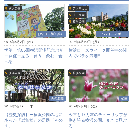
横浜公園
アメリカ山
山下公園
横浜公園
イベント・スポーツ
お祭り（御神輿）
2019年5月20日（月）
2016年6月9日（木）
横浜ローズウィーク開催中の関
恒例！第85回横浜開港記念バザ
内でバラを満喫!!
ー開催ー見る・買う・飲む・食
べる
横浜公園
横浜公園
街の歴史
公園
2016年5月19日（木）
2016年4月8日（金）
【歴史探訪】ー横浜公園の地に
今年も16万本のチューリップが
あった『岩亀楼』の足跡「その
咲き誇る横浜公園、まさに見ご
１」
ろ！