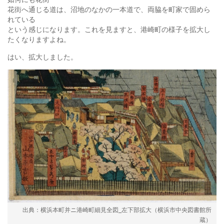
花街へ通じる道は、沼地のなかの一本道で、両脇を町家で固めら
れている
という感じになります。これを見ますと、港崎町の様子を拡大し
たくなりますよね。
はい、拡大しました。
横浜本町并ニ港崎町細見全図_左下部拡大（横浜市中央図書館所
蔵）