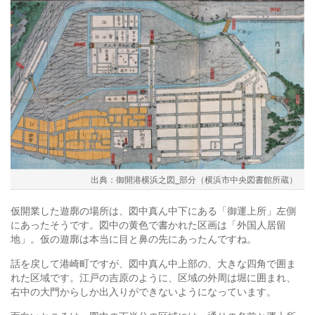
御開港横浜之図_部分（横浜市中央図書館所蔵）
仮開業した遊廓の場所は、図中真ん中下にある「御運上所」左側
にあったそうです。図中の黄色で書かれた区画は「外国人居留
地」。仮の遊廓は本当に目と鼻の先にあったんですね。
話を戻して港崎町ですが、図中真ん中上部の、大きな四角で囲ま
れた区域です。江戸の吉原のように、区域の外周は堀に囲まれ、
右中の大門からしか出入りができないようになっています。