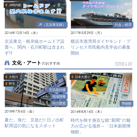
JR関内駅
社会・経済
JR（京浜東北線）
2017年5月29日（月）
2016年12月14日（水）
横浜市港湾局ダイヤモンド・プ
京浜東北・根岸線ホームドア設
リンセス市民船内見学会の募集
置へ、関内・石川町駅は含まれ
開始
ず!?
文化・アート
のおすすめ
CULTURE & ART
大岡川
日本大通り
野毛
京浜急行線
地域情報
街の歴史
博物館
2018年7月6日（金）
2014年8月14日（木）
夏だ、海だ、京急だ!! 日ノ出町
時代を映す身近な鏡“新聞”の魅
駅周辺の気になるスポット
力が広がる場所～「日本新聞博
物館」