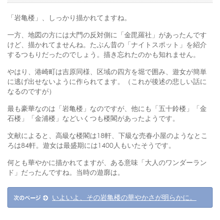
「岩亀楼」、しっかり描かれてますね。
一方、地図の方には大門の反対側に「金毘羅社」があったんです
けど、描かれてませんね。たぶん昔の「ナイトスポット」を紹介
するつもりだったのでしょう。描き忘れたのかも知れません。
やはり、港崎町は吉原同様、区域の四方を堀で囲み、遊女が簡単
に逃げ出せないように作られてます。（これが後述の悲しい話に
なるのですが）
最も豪華なのは「岩亀楼」なのですが、他にも「五十鈴楼」「金
石楼」「金浦楼」などいくつも楼閣があったようです。
文献によると、高級な楼閣は18軒、下級な売春小屋のようなとこ
ろは84軒。遊女は最盛期には1400人もいたそうです。
何とも華やかに描かれてますが、ある意味「大人のワンダーラン
ド」だったんですね。当時の遊廓は。
いよいよ、その岩亀楼の華やかさが明らかに。