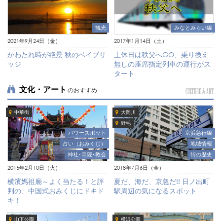
観光
みなとみらい線
2021年9月24日（金）
2017年1月14日（土）
かわたれ時が絶景 秋のベイブリ
土休日は秩父へGO、乗り換え
ッジ
無しの座席指定列車の運行がス
タート
文化・アート
のおすすめ
CULTURE & ART
中華街
大岡川
野毛
京浜急行線
パワースポット
地域情報
占い（おみくじ）
街の歴史
神社･寺院･教会
2018年7月6日（金）
2015年2月10日（火）
夏だ、海だ、京急だ!! 日ノ出町
横濱媽祖廟～よく当たる！と評
駅周辺の気になるスポット
判の、中国式おみくじにドキド
キ！
山下公園
横浜公園