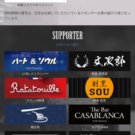
各種リスクマネージメント
関内新聞の運営は、広告を出稿していただいているスポンサー企業の協力で成り立っ
ています。
SUPPORTER
サポーター紹介
LIVEレストランバー
和食 居酒屋
フランス料理
和食 割烹
焼き鳥
カクテルBar