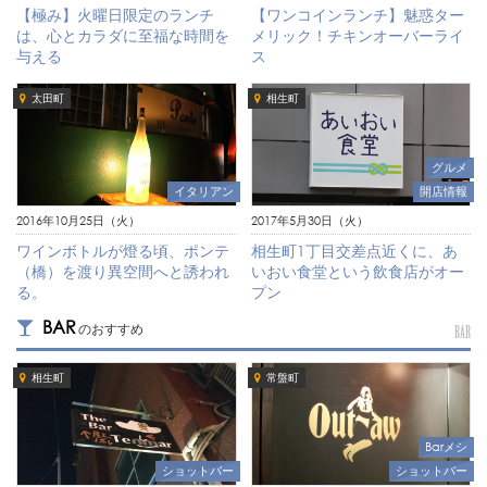
【極み】火曜日限定のランチ
【ワンコインランチ】魅惑ター
は、心とカラダに至福な時間を
メリック！チキンオーバーライ
与える
ス
太田町
相生町
グルメ
開店情報
イタリアン
2017年5月30日（火）
2016年10月25日（火）
相生町1丁目交差点近くに、あ
ワインボトルが燈る頃、ポンテ
いおい食堂という飲食店がオー
（橋）を渡り異空間へと誘われ
プン
る。
BAR
のおすすめ
BAR
相生町
常盤町
Barメシ
ショットバー
ショットバー