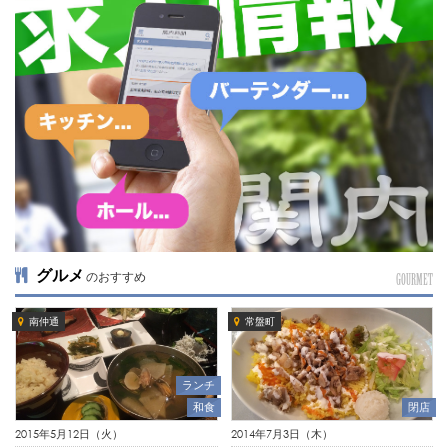
グルメ
のおすすめ
GOURMET
南仲通
常盤町
ランチ
和食
閉店
2015年5月12日（火）
2014年7月3日（木）