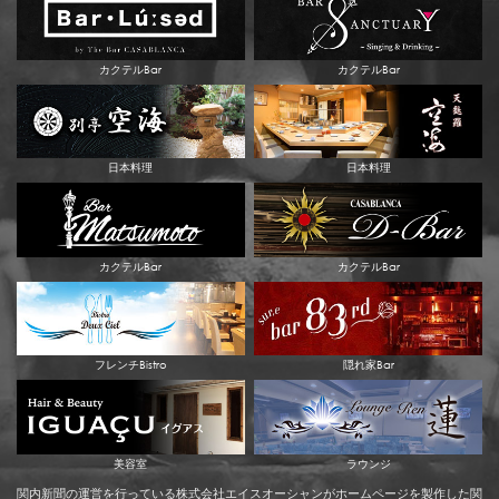
カクテルBar
カクテルBar
日本料理
日本料理
カクテルBar
カクテルBar
フレンチBistro
隠れ家Bar
美容室
ラウンジ
関内新聞の運営を行っている株式会社エイスオーシャンがホームページを製作した関