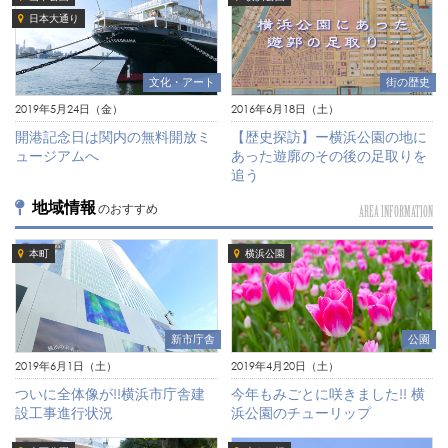
日本大通り
文化・アート
街の歴史
2019年5月24日（金）
2016年6月18日（土）
開港記念日は関内の無料開放ミ
【歴史探訪】ー横浜公園の地に
ュージアムへ
あった遊廓のその後の足取りを
追う
地域情報
のおすすめ
AREA INFORMATION
本町
横浜公園
新市庁舎
公園
2019年6月1日（土）
2019年4月20日（土）
ついに全体像が!!横浜市庁舎建
今年もみごとに咲きました!! 横
設工事進行状況
浜公園のチューリップ