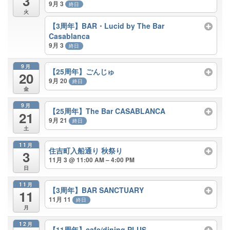
3
9月 3
終日
火
【3周年】BAR・Lucid by The Bar
Casablanca
9月 3
終日
9月
【25周年】ごんじゅ
20
9月 20
終日
金
9月
【25周年】The Bar CASABLANCA
21
9月 21
終日
土
11月
住吉町入船通り 秋祭り
3
11月 3 @ 11:00 AM – 4:00 PM
日
11月
【3周年】BAR SANCTUARY
11
11月 11
終日
月
12月
【11周年】cafe/dining PLUS