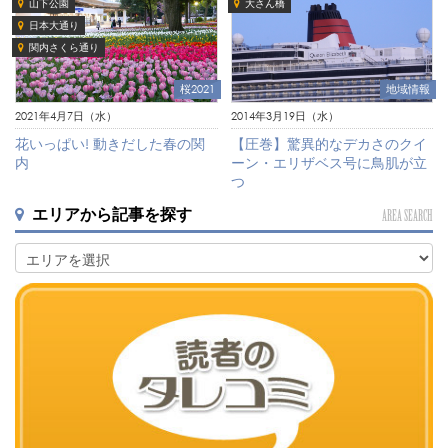
山下公園
大さん橋
日本大通り
関内さくら通り
桜2021
地域情報
2021年4月7日（水）
2014年3月19日（水）
花いっぱい! 動きだした春の関
【圧巻】驚異的なデカさのクイ
内
ーン・エリザベス号に鳥肌が立
つ
エリアから記事を探す
AREA SEARCH