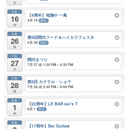
土
4月
【4周年】地鶏や 一鳥
16
4月 16
終日
火
5月
第9回関内フード＆ハイカラフェスタ
26
5月 26
終日
日
7月
関内まつり
27
7月 27 @ 1:30 PM – 4:30 PM
土
7月
第5回 カクテル・ショウ
28
7月 28 @ 2:30 PM – 6:00 PM
日
8月
【22周年】LE BAR sur’e T
1
8月 1
終日
木
9月
【17周年】Bar Outlaw