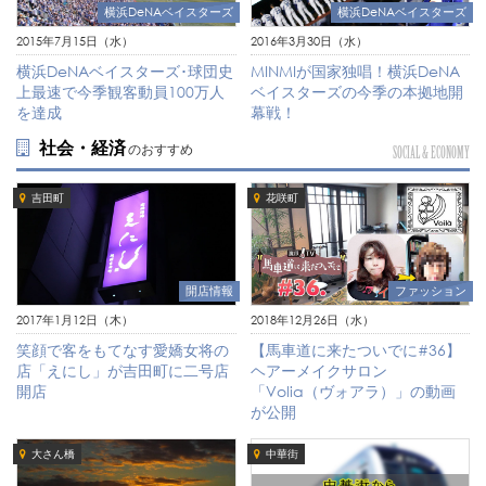
横浜DeNAベイスターズ
横浜DeNAベイスターズ
2015年7月15日（水）
2016年3月30日（水）
横浜DeNAベイスターズ･球団史
MINMIが国家独唱！横浜DeNA
上最速で今季観客動員100万人
ベイスターズの今季の本拠地開
を達成
幕戦！
社会・経済
のおすすめ
SOCIAL & ECONOMY
吉田町
花咲町
ファッション
開店情報
2018年12月26日（水）
2017年1月12日（木）
【馬車道に来たついでに#36】
笑顔で客をもてなす愛嬌女将の
ヘアーメイクサロン
店「えにし」が吉田町に二号店
「Volia（ヴォアラ）」の動画
開店
が公開
大さん橋
中華街