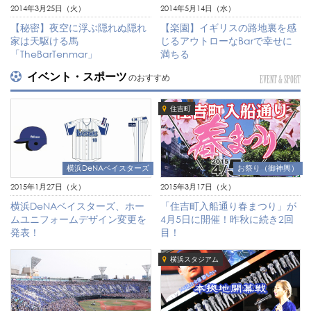
2014年3月25日（火）
2014年5月14日（水）
【秘密】夜空に浮ぶ隠れぬ隠れ
【楽園】イギリスの路地裏を感
家は天駆ける馬
じるアウトローなBarで幸せに
「TheBarTenmar」
満ちる
イベント・スポーツ
のおすすめ
EVENT & SPORT
住吉町
横浜DeNAベイスターズ
お祭り（御神輿）
2015年1月27日（火）
2015年3月17日（火）
横浜DeNAベイスターズ、ホー
「住吉町入船通り春まつり」が
ムユニフォームデザイン変更を
4月5日に開催！昨秋に続き2回
発表！
目！
横浜スタジアム