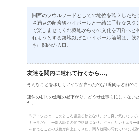
関西のソウルフードとしての地位を確立したた
さ満点の超炭酸ハイボールと一緒に手軽なスタ
で楽しませてくれ築地からその文化を西洋へと
れようとする築地銀だこハイボール酒場は、飲
さに関内の入口。
友達を関内に連れて行くから…。
そんなことを珍しくアイツが言ったのは1週間ほど前のこ
連休の谷間の金曜の昼下がり。どうせ仕事も忙しくない
た。
※アイツとは、このところ話題彷彿となり、少し良い気になって
キャラだが、一部の読者の間で話題になり、すっかりレギュラー
を伝えることの技術が向上してきた、関内新聞の隠れていない隠