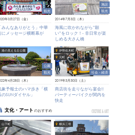
施設
観光
観光
020年3月27日（金）
2014年7月3日（木）
「みんなありがとう」中華
海風に吹かれながら”願
街にメッセージ横断幕が
い”をロック！- 非日常が楽
しめる大さん橋
港の見える丘公園
伊勢佐木町
元町
公園
観光
社会・経済
022年4月28日（木）
2019年3月30日（土）
気象予報士のハマ歩き「横
商店街を走りながら宴会!!
浜のSUNダイヤル」
パーティーバイクが関内を
快走
文化・アート
のおすすめ
CULTURE & ART
山下町
横浜三塔