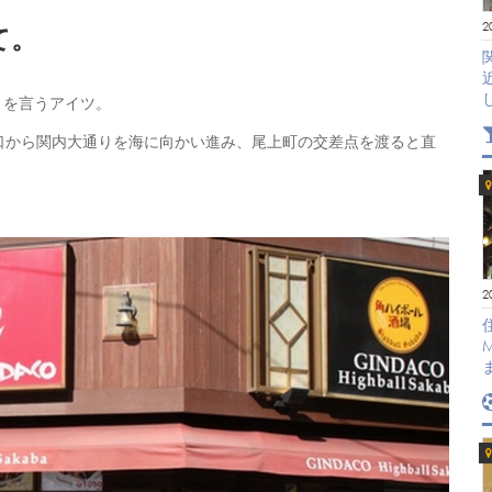
2
て。
とを言うアイツ。
口から関内大通りを海に向かい進み、尾上町の交差点を渡ると直
2