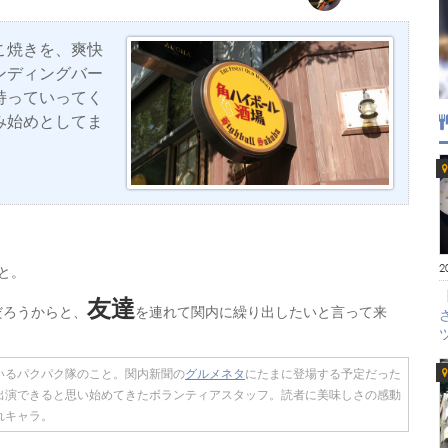
こ焼きを、爽快
ンディングバー
持っていってく
み始めとしてま
2
と。
友達
だろうからと、
を連れて関内に繰り出したいと言って来
いるパクパク隊のこと。関内新聞の
グルメネタ
にたまに登場する予定だった
出演できると思い始めてきたボランティアスタッフ。読者に美味しさの感動
れキャラ。