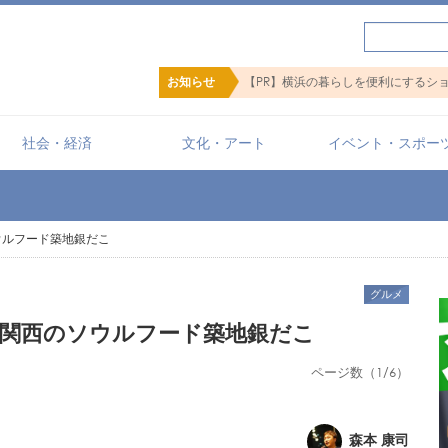
お知らせ
【PR】横浜の暮らしを便利にするショッ
社会・経済
文化・アート
イベント・スポー
ウルフード築地銀だこ
グルメ
関西のソウルフード築地銀だこ
ページ数（1/6）
森本 康司