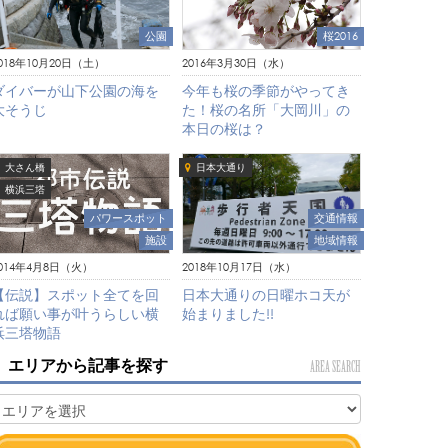
公園
桜2016
018年10月20日（土）
2016年3月30日（水）
ダイバーが山下公園の海を
今年も桜の季節がやってき
大そうじ
た！桜の名所「大岡川」の
本日の桜は？
大さん橋
日本大通り
横浜三塔
交通情報
パワースポット
地域情報
施設
2018年10月17日（水）
014年4月8日（火）
日本大通りの日曜ホコ天が
【伝説】スポット全てを回
始まりました!!
れば願い事が叶うらしい横
浜三塔物語
エリアから記事を探す
AREA SEARCH