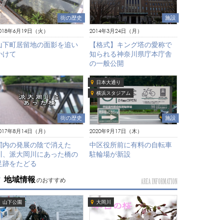
街の歴史
施設
018年6月19日（火）
2014年3月24日（月）
山下町居留地の面影を追い
【格式】キング塔の愛称で
かけて
知られる神奈川県庁本庁舎
の一般公開
日本大通り
横浜スタジアム
施設
街の歴史
2020年9月17日（木）
017年8月14日（月）
中区役所前に有料の自転車
関内の発展の陰で消えた
駐輪場が新設
川、派大岡川にあった橋の
足跡をたどる
地域情報
のおすすめ
AREA INFORMATION
山下公園
大岡川