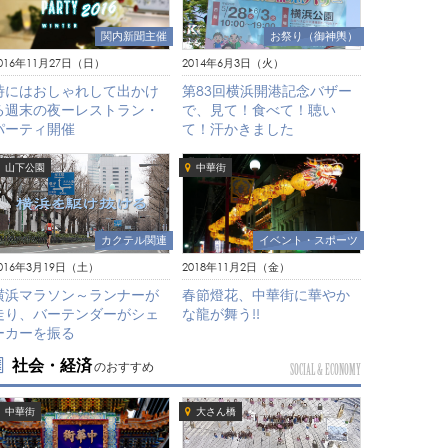
関内新聞主催
お祭り（御神輿）
016年11月27日（日）
2014年6月3日（火）
時にはおしゃれして出かけ
第83回横浜開港記念バザー
る週末の夜ーレストラン・
で、見て！食べて！聴い
パーティ開催
て！汗かきました
山下公園
中華街
イベント・スポーツ
カクテル関連
2018年11月2日（金）
016年3月19日（土）
春節燈花、中華街に華やか
横浜マラソン～ランナーが
な龍が舞う!!
走り、バーテンダーがシェ
ーカーを振る
社会・経済
のおすすめ
SOCIAL & ECONOMY
中華街
大さん橋