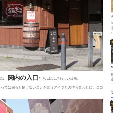
2
2
関内の入口
地は、
と呼ぶにふさわしい場所。
なっては困ると情けないことを言うアイツとの待ち合わせに、ココ