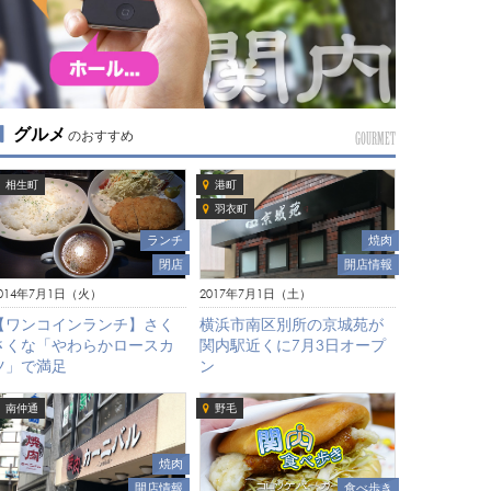
グルメ
のおすすめ
GOURMET
相生町
港町
羽衣町
焼肉
ランチ
開店情報
閉店
2017年7月1日（土）
014年7月1日（火）
横浜市南区別所の京城苑が
【ワンコインランチ】さく
関内駅近くに7月3日オープ
さくな「やわらかロースカ
ン
ツ」で満足
南仲通
野毛
焼肉
開店情報
食べ歩き