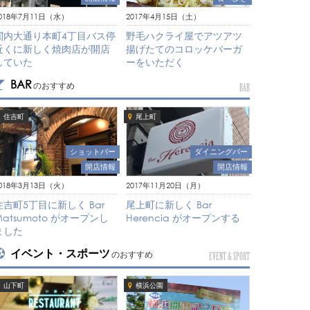
018年7月11日（水）
2017年4月15日（土）
関内大通り本町4丁目バス停
野毛ハクライ屋でアツアツ
近くに新しく焼肉店が開店
揚げたてのコロッケバーガ
していた
ーをいただく
BAR
のおすすめ
BAR
住吉町
尾上町
ショットバー
ダイニングバー
開店情報
開店情報
018年3月13日（火）
2017年11月20日（月）
住吉町5丁目に新しく Bar
尾上町に新しく Bar
Matsumoto がオープンし
Herencia がオープンする
ました
イベント・スポーツ
のおすすめ
EVENT & SPORT
山下町
横浜公園