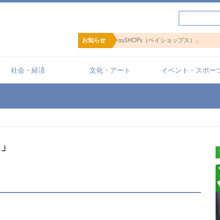
ショップ検索サイト「BaySHOPs（ベイショップス）」
お知らせ
社会・経済
文化・アート
イベント・スポー
カ」