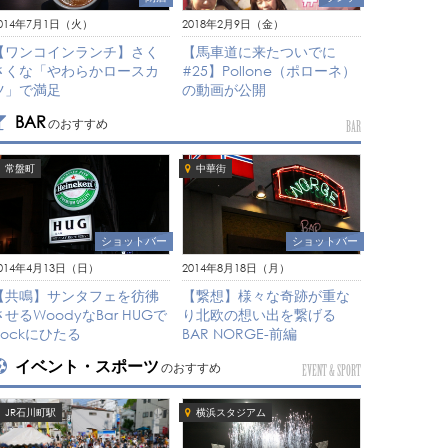
2018年2月9日（金）
014年7月1日（火）
【馬車道に来たついでに
【ワンコインランチ】さく
#25】Pollone（ポローネ）
さくな「やわらかロースカ
の動画が公開
ツ」で満足
BAR
のおすすめ
BAR
常盤町
中華街
ショットバー
ショットバー
014年4月13日（日）
2014年8月18日（月）
【共鳴】サンタフェを彷彿
【繋想】様々な奇跡が重な
させるWoodyなBar HUGで
り北欧の想い出を繋げる
Rockにひたる
BAR NORGE-前編
イベント・スポーツ
のおすすめ
EVENT & SPORT
JR石川町駅
横浜スタジアム