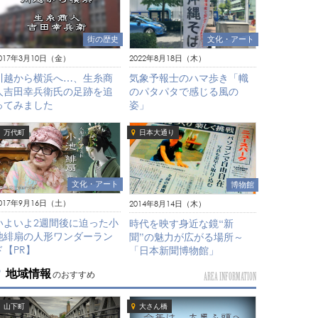
文化・アート
街の歴史
2022年8月18日（木）
017年3月10日（金）
気象予報士のハマ歩き「幟
川越から横浜へ…、生糸商
のパタパタで感じる風の
人吉田幸兵衛氏の足跡を追
姿」
ってみました
万代町
日本大通り
文化・アート
博物館
017年9月16日（土）
2014年8月14日（木）
いよいよ2週間後に迫った小
時代を映す身近な鏡“新
池緋扇の人形ワンダーラン
聞”の魅力が広がる場所～
ド【PR】
「日本新聞博物館」
地域情報
のおすすめ
AREA INFORMATION
山下町
大さん橋