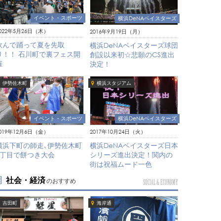
イベント・スポーツ
横浜DeNAベイスターズ
022年5月26日（木）
2016年9月19日（月）
飲んで踊って夏を先取
横浜DeNAベイスターズ球団
り！！ 石川町で裏フェス開
創設以来初☆悲願のCS進出
催
決定！
伊勢佐木町
横浜スタジアム
イベント・スポーツ
横浜DeNAベイスターズ
019年12月6日（金）
2017年10月24日（火）
横浜下町の師走､伊勢佐木町
横浜DeNAベイスターズ日本
7丁目で餅つき大会
シリーズ進出決定！関内の
街は祝福ムード一色
社会・経済
のおすすめ
SOCIAL & ECONOMY
吉田町
海岸通