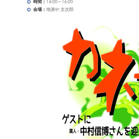
時間：
14:00～16:00
会場：
地酒や 文次郎