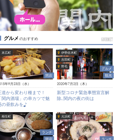
グルメ
のおすすめ
GOURMET
末広町
伊勢佐木町
吉田町
野毛
グルメ
観光
閉店
2020年7月2日（木）
015年9月23日（水）
新型コロナ緊急事態宣言解
王道から変わり種まで！
除､関内の夜の街は
「関内酒場」の串カツで魅
惑の昼飲みを♪
相生町
元浜町
ランチ
ランチ
閉店