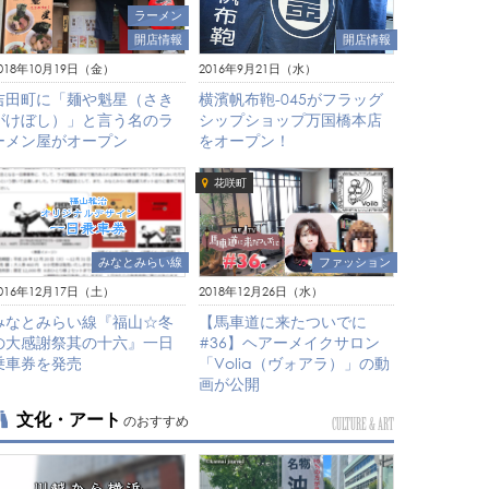
ラーメン
開店情報
開店情報
018年10月19日（金）
2016年9月21日（水）
吉田町に「麺や魁星（さき
横濱帆布鞄-045がフラッグ
がけぼし）」と言う名のラ
シップショップ万国橋本店
ーメン屋がオープン
をオープン！
花咲町
ファッション
みなとみらい線
2018年12月26日（水）
016年12月17日（土）
【馬車道に来たついでに
みなとみらい線『福山☆冬
#36】ヘアーメイクサロン
の大感謝祭其の十六』一日
「Volia（ヴォアラ）」の動
乗車券を発売
画が公開
文化・アート
のおすすめ
CULTURE & ART