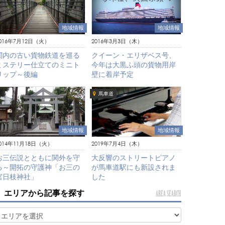
地域情報
地域情報
016年7月12日（火）
2016年3月3日（木）
関内の古い貨物鉄道を巡る
クイーン・エリザベス号、
ミステリー仕立てのミニト
今年は大黒ふ頭の貨物用岸
リップ～後編
壁に着岸予定
馬車道
地域情報
地域情報
2019年7月4日（木）
014年11月18日（火）
大反響のストリートピアノ
お三伝説とともに関外を守
が馬車道駅にも新設されま
る～開拓の守護神「お三の
した
宮日枝神社」
エリアから記事を探す
AREA SEARCH