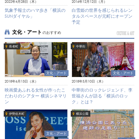
2022年4月28日（木）
2016年12月12日（月）
気象予報士のハマ歩き「横浜の
白雪姫の世界を感じられるレン
SUNダイヤル」
タルスペースが元町にオープン
予定
文化・アート
のおすすめ
CULTURE & ART
長者町
中華街
文化・アート
文化・アート
2018年6月13日（水）
2018年5月10日（木）
映画愛あふれる女性が作ったこ
中華街のロックレジェンド、李
だわりのシアター 横浜シネマリ
世福さんが語る「横浜のロッ
ン
ク」とは？
伊勢佐木町
横浜公園
文化・アート