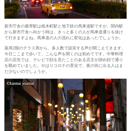
新市庁舎の最寄駅は桜木町駅と地下鉄の馬車道駅ですが、関内駅
から新市庁舎へ向かう時は、きっと多くの人が馬車道通りを抜け
て行きますよね。馬車道の人の流れに変化はあったでしょうか。
薬局2階のテラス席から、多人数で談笑する声が聞こえてきます。
今日ここまで歩いて、こんな声を聞くのは初めてです。中華料理
店の店先では、テレビで顔を見たことのある店主が諦め顔で通り
を眺めていました。やはりコロナの景況で、夜の街に出る人はま
だ少ないのでしょうか。