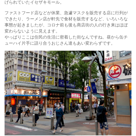
げられていたイセザキモール。
ファストフード店などが休業、急遽マスクを販売する店に行列が
できたり、ラーメン店が軒先で食材を販売するなど、いろいろな
事態が起きましたが、コロナ前も後も商店街の人の行き来はほぼ
変わらないように見えます。
やっぱりここは住民の生活に密着した街なんですね。昼から缶チ
ューハイ片手に語り合うおじさん達もあい変わらずです。