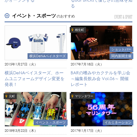
る
イベント・スポーツ
のおすすめ
EVENT & SPORT
相生町
ショットバー
関内新聞主催
横浜DeNAベイスターズ
2017年7月18日（火）
2015年1月27日（火）
BARの嗜みやカクテルを学ぶ会
横浜DeNAベイスターズ、ホー
～編集長飲み会 Vol.06～ 開催
ムユニフォームデザイン変更を
レポート
発表！
元町
マリンタワー
イベント・スポーツ
イルミネーション
2018年3月22日（木）
2017年1月17日（火）