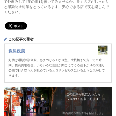
で外飲みして｢夜の街｣を歩いてみませんか。多くの店がしっかり
と感染防止対策をとっているます。安心できる店で夜を楽しんで
ください。
この記事の著者
保科政美
好物は麺類酒類全般。あまのじゃくなＢ型。大桟橋まで走って２時
間、横浜奥地在住。いろいろな言語が聞こえてくる昼下がりの大通り
公園で行き交う人を眺めているとロサンゼルスにいるような気がして
きます。
この記事が気に入ったら
いいね！お願いします
関内新聞の最新情報をお届けします