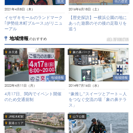
観光
街の歴史
2021年4月8日（木）
2016年6月18日（土）
イセザキモールのランドマーク
【歴史探訪】ー横浜公園の地に
｢伊勢佐木町ブルース｣がリニュ
あった遊廓のその後の足取りを
ーアル
追う
地域情報
のおすすめ
AREA INFORMATION
弁天通
象の鼻パーク
地域情報
地域情報
2022年4月11日（月）
2014年7月16日（水）
4月17日、関内でイベント開催
“象推し”スイーツとアート～人
のため交通規制
をつなぐ交流の場「象の鼻テラ
ス」
JR桜木町駅
山下公園
新港エリア