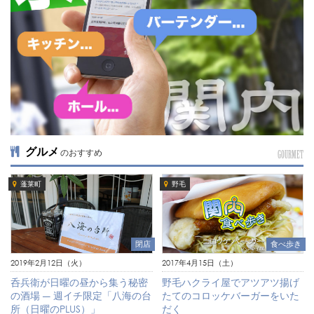
グルメ
のおすすめ
GOURMET
蓬莱町
野毛
閉店
食べ歩き
2019年2月12日（火）
2017年4月15日（土）
呑兵衛が日曜の昼から集う秘密
野毛ハクライ屋でアツアツ揚げ
の酒場 ― 週イチ限定「八海の台
たてのコロッケバーガーをいた
所（日曜のPLUS）」
だく