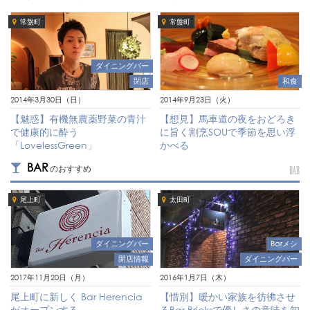
常盤町
常盤町
ダイニングバー
閉店
和食
2014年3月30日（日）
2014年9月23日（火）
【魅惑】有機無農薬野菜の青汁
【想見】馬車道の夜をおどろき
で健康的に酔う
に旨く割烹SOUで季節を思い浮
「LovelessGreen」
かべる
BAR
のおすすめ
BAR
尾上町
太田町
ダイニングバー
Barメシ
開店情報
ダイニングバー
2017年11月20日（月）
2016年1月7日（木）
尾上町に新しく Bar Herencia
【惜別】暖かい家族を彷彿させ
がオープンする
るBar Bricksで優しさの意味を知