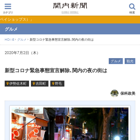
カテゴリ
検索
【PR】横浜の暮らしを便利にするショップ検索サイト「BaySHOPs（ベイショッ
グルメ
HOME
グルメ
新型コロナ緊急事態宣言解除､関内の夜の街は
2020年7月2日（木）
グルメ
観光
新型コロナ緊急事態宣言解除､関内の夜の街は
伊勢佐木町
吉田町
野毛
保科政美