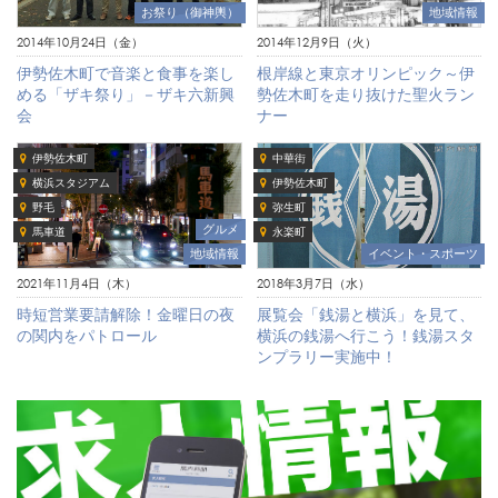
お祭り（御神輿）
地域情報
2014年10月24日（金）
2014年12月9日（火）
伊勢佐木町で音楽と食事を楽し
根岸線と東京オリンピック～伊
める「ザキ祭り」－ザキ六新興
勢佐木町を走り抜けた聖火ラン
会
ナー
伊勢佐木町
中華街
横浜スタジアム
伊勢佐木町
野毛
弥生町
グルメ
馬車道
永楽町
地域情報
イベント・スポーツ
2021年11月4日（木）
2018年3月7日（水）
時短営業要請解除！金曜日の夜
展覧会「銭湯と横浜」を見て、
の関内をパトロール
横浜の銭湯へ行こう！銭湯スタ
ンプラリー実施中！