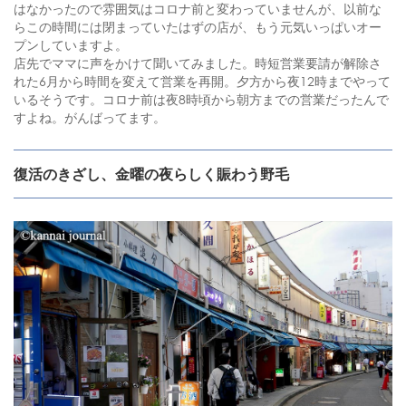
はなかったので雰囲気はコロナ前と変わっていませんが、以前な
らこの時間には閉まっていたはずの店が、もう元気いっぱいオー
プンしていますよ。
店先でママに声をかけて聞いてみました。時短営業要請が解除さ
れた6月から時間を変えて営業を再開。夕方から夜12時までやって
いるそうです。コロナ前は夜8時頃から朝方までの営業だったんで
すよね。がんばってます。
復活のきざし、金曜の夜らしく賑わう野毛