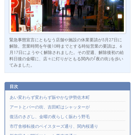
緊急事態宣言にともなう店舗や施設の休業要請が5月27日に
解除。営業時間を午後10時までとする時短営業の要請は、6
月17日にようやく解除されました。その翌週、解除後初の給
料日後の金曜に、店々に灯りがともる関内の｢夜の街｣を歩い
てみました。
あい変わらず変わらず賑やかな伊勢佐木町
アートとバーの街、吉田町はシャッターが
復活のきざし、金曜の夜らしく賑わう野毛
市庁舎移転後のベイスターズ通り、関内桜通り