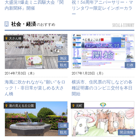
大盛況!!爆走ミニ四駆大会『関
祝！56周年アニバーサリー・マ
内新聞杯』開催
リンタワー限定レインボーカラ
ー
社会・経済
のおすすめ
SOCIAL & ECONOMY
大さん橋
施設
観光
行政
2014年7月3日（木）
2017年1月23日（月）
海風に吹かれながら”願い”をロ
横浜市、住民票の写しなどの各
ック！- 非日常が楽しめる大さ
種証明書のコンビニ交付を本日
ん橋
開始
港の見える丘公園
元町
公園
観光
開店情報