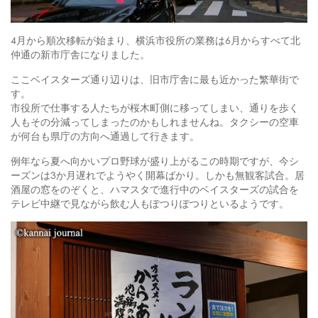
4月から順次移転が始まり、横浜市役所の業務は6月からすべて北
仲通の新市庁舎になりました。
ここベイスターズ通り辺りは、旧市庁舎に最も近かった繁華街で
す。
市役所で仕事する人たちが桜木町側に移ってしまい、通りを歩く
人もその分減ってしまったのかもしれませんね。タクシーの空車
が何台も県庁の方向へ通過して行きます。
例年なら夏へ向かいプロ野球が盛り上がるこの時期ですが、今シ
ーズンは3か月遅れでようやく開幕ばかり。しかも無観客試合。居
酒屋の窓をのぞくと、ハマスタで進行中のベイスターズの試合を
テレビ中継で見ながら飲む人もぽつりぽつりといるようです。