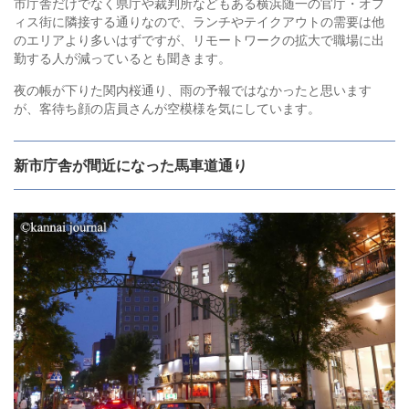
市庁舎だけでなく県庁や裁判所などもある横浜随一の官庁・オフ
ィス街に隣接する通りなので、ランチやテイクアウトの需要は他
のエリアより多いはずですが、リモートワークの拡大で職場に出
勤する人が減っているとも聞きます。
夜の帳が下りた関内桜通り、雨の予報ではなかったと思います
が、客待ち顔の店員さんが空模様を気にしています。
新市庁舎が間近になった馬車道通り