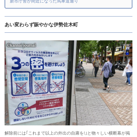
新市庁舎が間近になった馬車道通り
あい変わらず賑やかな伊勢佐木町
解除前には｢これまで以上の外出の自粛を!｣と物々しい横断幕が掲