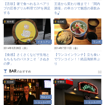
【舌鼓】箸で食べれるスペアリ
王道から変わり種まで！「関内
ブの圧巻グリル料理でZIPを満足
酒場」の串カツで魅惑の昼飲み
する
を♪
南仲通
住吉町
イタリアン
ランチ
2014年5月28日（水）
2014年7月11日（金）
【食感】さくさくなピザ生地と
【ワンコインランチ】立ち食い
もちもちのパスタこそ「さぬき
でワンコイン！！絶品海鮮丼ぶ
の夢」
り
BAR
のおすすめ
BAR
住吉町
中華街
Barメシ
ショットバー
ショットバー