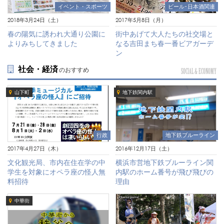
イベント・スポーツ
ビール･日本酒関連
2018年3月24日（土）
2017年5月8日（月）
春の陽気に誘われ大通り公園に
街中あげて大人たちの社交場と
よりみちしてきました
なる吉田まち春一番ビアガーデ
ン
社会・経済
のおすすめ
SOCIAL & ECONOMY
山下町
地下鉄関内駅
行政
地下鉄ブルーライン
2017年4月27日（木）
2016年12月17日（土）
文化観光局、市内在住在学の中
横浜市営地下鉄ブルーライン関
学生を対象にオペラ座の怪人無
内駅のホーム番号が飛び飛びの
料招待
理由
中華街