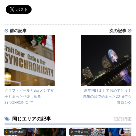
前の記事
次の記事
クラフトビールとBarメシで女
新年明けましておめでとう！
子もまったり楽しめる
汽笛の音で始まった2016年も
SYNCHRONICITY
ヨロシク
同じエリアの記事
RELATED POSTS
伊勢佐木町
伊勢佐木町