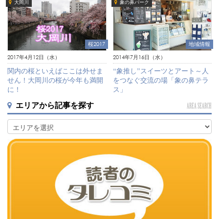
大岡川
象の鼻パーク
桜2017
地域情報
2017年4月12日（水）
2014年7月16日（水）
関内の桜といえばここは外せま
“象推し”スイーツとアート～人
せん！大岡川の桜が今年も満開
をつなぐ交流の場「象の鼻テラ
に！
ス」
エリアから記事を探す
AREA SEARCH