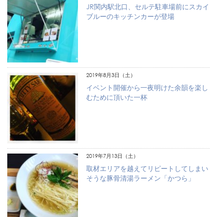
JR関内駅北口、セルテ駐車場前にスカイ
ブルーのキッチンカーが登場
2019年8月3日（土）
イベント開催から一夜明けた余韻を楽し
むために頂いた一杯
2019年7月13日（土）
取材エリアを越えてリピートしてしまい
そうな豚骨清湯ラーメン「かつら」