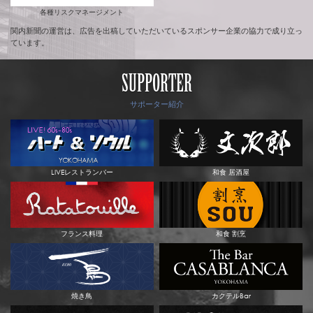
各種リスクマネージメント
関内新聞の運営は、広告を出稿していただいているスポンサー企業の協力で成り立っ
ています。
SUPPORTER
サポーター紹介
LIVEレストランバー
和食 居酒屋
フランス料理
和食 割烹
焼き鳥
カクテルBar