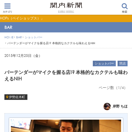
カテゴリ
検索
【PR】横浜の暮らしを便利にするショップ検索サイト「BaySHOPs（ベイショッ
BAR
HOME
BAR
ショットバー
バーテンダーがマイクを握る店!? 本格的なカクテルも味わえるNIH
2015年12月25日（金）
ショットバー
閉店
バーテンダーがマイクを握る店!? 本格的なカクテルも味わ
えるNIH
ページ数（1/4）
伊勢佐木町
岸野 ちほ