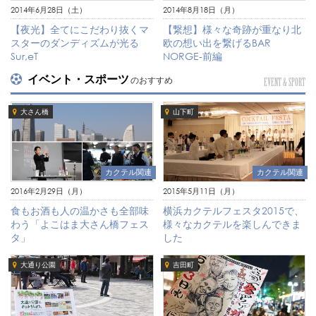
2014年6月28日（土）
2014年8月18日（月）
【夜光】全てにこだわり抜くマ
【繋想】様々な奇跡が重なり北
スターのダンディズムが光る
欧の想い出を繋げるBAR
Sur,eT
NORGE-前編
イベント・スポーツ
のおすすめ
EVENT & SPORT
大さん橋
山下町
カクテル関連
カクテル関連
2016年2月29日（月）
2015年5月11日（月）
食もお酒も人の温かさも全部味
横浜カクテルフェスタ2015で、
わう「よこはま大さん橋フェス
様々なカクテルを楽しんできま
タ」
した
大通り公園
吉田町