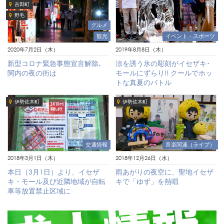
吉田町
野毛
グルメ
観光
イベント・スポーツ
2020年7月2日（木）
2019年8月8日（木）
新型コロナ緊急事態宣言解除､
涼を誘う氷の彫刻がイセザキ･
関内の夜の街は
モールにずらり!! クールでホッ
トな真夏のバトル
伊勢佐木町
伊勢佐木町
交通情報
音楽関連（ライブ）
2018年3月1日（木）
2018年12月26日（水）
本日（3月1日）より、イセザ
雨あがりの夜空に、聖地イセザ
キ・モール及び近隣地域が自転
キで「ゆず」を熱唱
車等放置禁止区域に