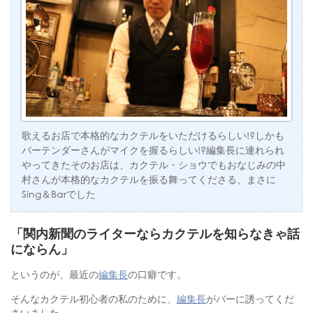
歌えるお店で本格的なカクテルをいただけるらしい!?しかも
バーテンダーさんがマイクを握るらしい!?編集長に連れられ
やってきたそのお店は、カクテル・ショウでもおなじみの中
村さんが本格的なカクテルを振る舞ってくださる、まさに
Sing＆Barでした
「関内新聞のライターならカクテルを知らなきゃ話
にならん」
というのが、最近の
編集長
の口癖です。
そんなカクテル初心者の私のために、
編集長
がバーに誘ってくだ
さいました。