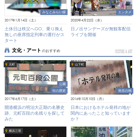
エンタメ
みなとみらい線
2020年4月22日（水）
2017年1月14日（土）
日ノ出サンデーズが無観客配信
土休日は秩父へGO、乗り換え
ライブを開催
無しの座席指定列車の運行がス
タート
文化・アート
のおすすめ
CULTURE & ART
元町
山下町
公園
街の歴史
発祥の地
2017年6月17日（土）
2016年10月10日（月）
開港横浜の明治大正期の名勝史
日本におけるホテル発祥の地が
跡、元町百段の名残りを探して
関内にあったこと知っています
みた
か？
横浜三塔