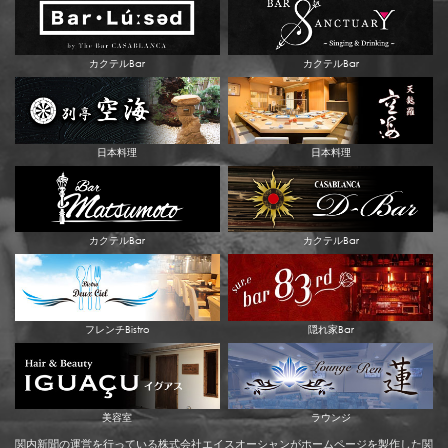
カクテルBar
カクテルBar
日本料理
日本料理
カクテルBar
カクテルBar
フレンチBistro
隠れ家Bar
美容室
ラウンジ
関内新聞の運営を行っている株式会社エイスオーシャンがホームページを製作した関