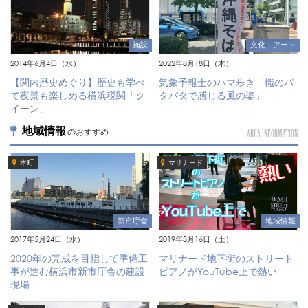
文化・アート
施設
2022年8月18日（木）
2014年6月4日（水）
気象予報士のハマ歩き「幟のパ
【関内歴史めぐり】歴史も学べ
タパタで感じる風の姿」
て夜景も楽しめる横浜税関「ク
イーン」
地域情報
のおすすめ
AREA INFORMATION
本町
マリナード
新市庁舎
地域情報
2017年5月24日（水）
2019年3月16日（土）
2020年の完成を目指して準備工
マリナード地下街のストリート
事が進む横浜市新市庁舎の建設
ピアノがYouTube上で熱い
現場