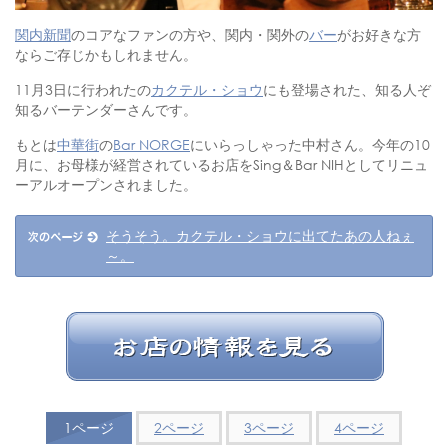
関内新聞
のコアなファンの方や、関内・関外の
バー
がお好きな方
ならご存じかもしれません。
11月3日に行われたの
カクテル・ショウ
にも登場された、知る人ぞ
知るバーテンダーさんです。
もとは
中華街
の
Bar NORGE
にいらっしゃった中村さん。今年の10
月に、お母様が経営されているお店をSing＆Bar NIHとしてリニュ
ーアルオープンされました。
そうそう。カクテル・ショウに出てたあの人ねぇ
～。
1ページ
2ページ
3ページ
4ページ