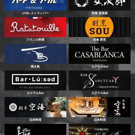
LIVEレストランバー
和食 居酒屋
フランス料理
和食 割烹
焼き鳥
カクテルBar
カクテルBar
カクテルBar
日本料理
日本料理