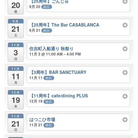
【25周年】ごんじゅ
20
9月 20
終日
金
9月
【25周年】The Bar CASABLANCA
21
9月 21
終日
土
11月
住吉町入船通り 秋祭り
3
11月 3 @ 11:00 AM – 4:00 PM
日
11月
【3周年】BAR SANCTUARY
11
11月 11
終日
月
12月
【11周年】cafe/dining PLUS
19
12月 19
終日
木
11月
はつこひ市場
21
11月 21
終日
日