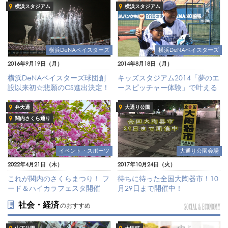
横浜スタジアム
横浜スタジアム
横浜DeNAベイスターズ
横浜DeNAベイスターズ
2016年9月19日（月）
2014年8月18日（月）
横浜DeNAベイスターズ球団創
キッズスタジアム2014「夢のエ
設以来初☆悲願のCS進出決定！
ースピッチャー体験」で叶える
弁天通
大通り公園
関内さくら通り
イベント・スポーツ
大通り公園会場
2022年4月21日（木）
2017年10月24日（火）
これが関内のさくらまつり！ フ
待ちに待った全国大陶器市！10
ード＆ハイカラフェスタ開催
月29日まで開催中！
社会・経済
のおすすめ
SOCIAL & ECONOMY