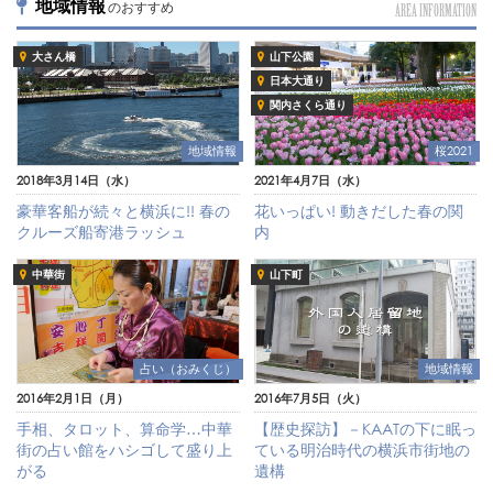
地域情報
のおすすめ
AREA INFORMATION
大さん橋
山下公園
日本大通り
関内さくら通り
地域情報
桜2021
2018年3月14日（水）
2021年4月7日（水）
豪華客船が続々と横浜に!! 春の
花いっぱい! 動きだした春の関
クルーズ船寄港ラッシュ
内
中華街
山下町
占い（おみくじ）
地域情報
2016年2月1日（月）
2016年7月5日（火）
手相、タロット、算命学…中華
【歴史探訪】－KAATの下に眠っ
街の占い館をハシゴして盛り上
ている明治時代の横浜市街地の
がる
遺構