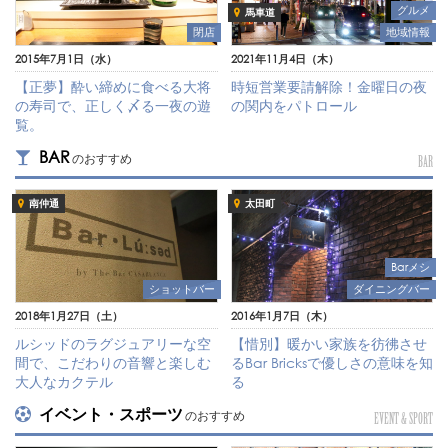
グルメ
馬車道
地域情報
閉店
2021年11月4日（木）
2015年7月1日（水）
時短営業要請解除！金曜日の夜
【正夢】酔い締めに食べる大将
の関内をパトロール
の寿司で、正しく〆る一夜の遊
覧。
BAR
のおすすめ
BAR
南仲通
太田町
Barメシ
ショットバー
ダイニングバー
2018年1月27日（土）
2016年1月7日（木）
ルシッドのラグジュアリーな空
【惜別】暖かい家族を彷彿させ
間で、こだわりの音響と楽しむ
るBar Bricksで優しさの意味を知
大人なカクテル
る
イベント・スポーツ
のおすすめ
EVENT & SPORT