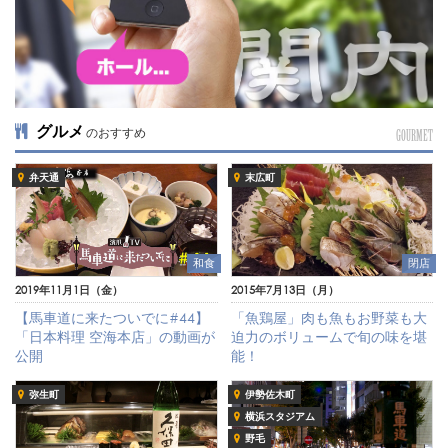
グルメ
のおすすめ
GOURMET
弁天通
末広町
和食
閉店
2019年11月1日（金）
2015年7月13日（月）
【馬車道に来たついでに#44】
「魚鶏屋」肉も魚もお野菜も大
「日本料理 空海本店」の動画が
迫力のボリュームで旬の味を堪
公開
能！
弥生町
伊勢佐木町
横浜スタジアム
野毛