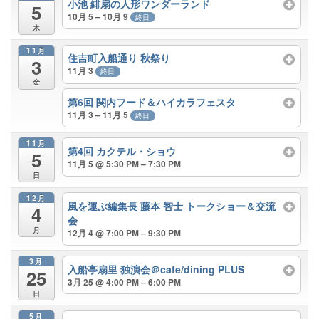
小池 緋扇の人形ワンダーランド
5
10月 5 – 10月 9
終日
木
11月
住吉町入船通り 秋祭り
3
11月 3
終日
金
第6回 関内フード＆ハイカラフェスタ
11月 3 – 11月 5
終日
11月
第4回 カクテル・ショウ
5
11月 5 @ 5:30 PM – 7:30 PM
日
12月
風を運ぶ編集長 藤本 智士 トークショー＆交流
4
会
月
12月 4 @ 7:00 PM – 9:30 PM
3月
入船亭扇里 独演会＠cafe/dining PLUS
25
3月 25 @ 4:00 PM – 6:00 PM
日
5月