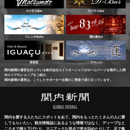
カクテルBar
カクテルBar
フレンチBistro
隠れ家Bar
美容室
ラウンジ
関内新聞の運営を行っている株式会社エイスオーシャンがホームページを製作した関
内エリアのショップをご紹介。
関内新聞の運営は、こうしたサポーター企業のご厚意で成り立っています。
関内を愛する人たちにスポットをあて、関内をもっとたくさんの人に愛
してもらいたい。観光情報誌にあるような情報ではなく、ディープなと
ころまで掘り下げたり、マニアックな視点で突き詰めたりして、足で集