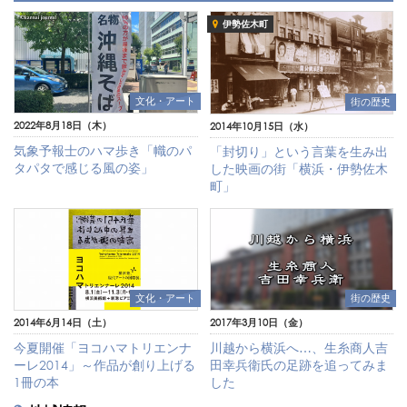
伊勢佐木町
文化・アート
街の歴史
2022年8月18日（木）
2014年10月15日（水）
気象予報士のハマ歩き「幟のパ
「封切り」という言葉を生み出
タパタで感じる風の姿」
した映画の街「横浜・伊勢佐木
町」
文化・アート
街の歴史
2014年6月14日（土）
2017年3月10日（金）
今夏開催「ヨコハマトリエンナ
川越から横浜へ…、生糸商人吉
ーレ2014」～作品が創り上げる
田幸兵衛氏の足跡を追ってみま
1冊の本
した