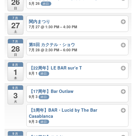
26
5月 26
終日
日
7月
関内まつり
27
7月 27 @ 1:30 PM – 4:30 PM
土
7月
第5回 カクテル・ショウ
28
7月 28 @ 2:30 PM – 6:00 PM
日
8月
【22周年】LE BAR sur’e T
1
8月 1
終日
木
9月
【17周年】Bar Outlaw
3
9月 3
終日
火
【3周年】BAR・Lucid by The Bar
Casablanca
9月 3
終日
9月