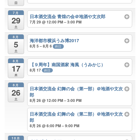
日
7月
日本酒交流会 青煌の会＠地酒や文次郎
29
7月 29 @ 12:00 PM – 3:00 PM
土
8月
海洋都市横浜うみ博2017
5
8月 5 – 8月 6
終日
土
8月
【９周年】南国酒家 海風（うみかじ）
17
8月 17
終日
木
8月
日本酒交流会 幻舞の会（第一部）＠地酒や文次
26
郎
土
8月 26 @ 12:00 PM – 3:00 PM
日本酒交流会 幻舞の会（第二部）＠地酒や文次
郎
8月 26 @ 6:00 PM – 9:00 PM
10月