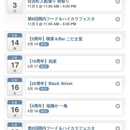
住吉町入船通り 秋祭り
3
11月 3 @ 11:00 AM – 5:00 PM
土
第8回関内フード＆ハイカラフェスタ
11月 3 @ 11:00 AM – 5:00 PM
2月
【5周年】喫茶＆Bar こだま堂
14
2月 14
終日
木
2月
【16周年】㐂楽
17
2月 17
終日
日
3月
【20周年】Black Velvet
16
3月 16
終日
土
4月
【4周年】地鶏や 一鳥
16
4月 16
終日
火
5月
第9回関内フード＆ハイカラフェスタ