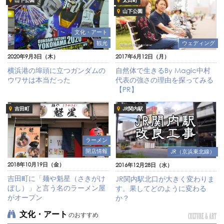
山下公園
太田町
山下公園
文化・アート
観光
ウェディング
2020年9月3日（木）
2017年6月12日（月）
横浜港の埠頭に立つガンダムの
自然体で生きるBy Magic中村
ウワサは本当だった
代表の強さの理由を探ってみる
【PR】
吉田町
JR関内駅
ラーメン
開店情報
JR（京浜東北線）
2018年10月19日（金）
2016年12月28日（水）
吉田町に「麺や魁星（さきがけ
JR関内駅北口が大きく変わりま
ぼし）」と言う名のラーメン屋
す。果してどのように変わる
がオープン
か？
文化・アート
のおすすめ
CULTURE & ART