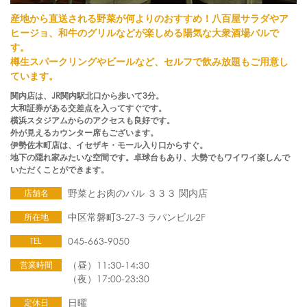
産地から直送される野菜が何よりのおすすめ！八百屋サラダやア
ヒージョ、和牛のグリルなどが楽しめる陽気な大衆酒場バルで
す。
樽生スパークリングやビールなど、セルフで飲み放題もご用意し
ています。
関内店は、JR関内駅北口から歩いて3分。
大和証券がある交差点を入ってすぐです。
横浜スタジアムからのアクセスも良好です。
外が見えるカウンター席もございます。
伊勢佐木町店は、イセザキ・モール入り口からすぐ。
地下の隠れ家みたいな空間です。卓球台もあり、大勢でもワイワイ楽しんで
いただくことができます。
野菜とお肉のバル ３３３ 関内店
店舗名
中区常磐町3-27-3 ラパンビル2F
所在地
045-663-9050
TEL
（昼）11:30-14:30
営業時間
（夜）17:00-23:30
日曜
定休日