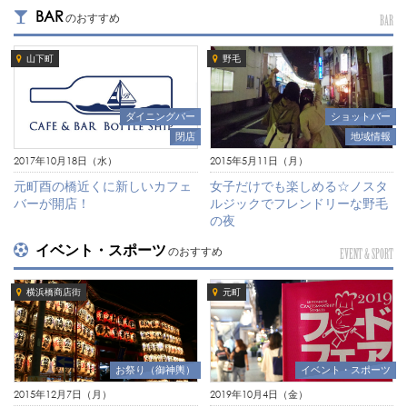
BAR
のおすすめ
BAR
山下町
野毛
ダイニングバー
ショットバー
閉店
地域情報
2017年10月18日（水）
2015年5月11日（月）
元町酉の橋近くに新しいカフェ
女子だけでも楽しめる☆ノスタ
バーが開店！
ルジックでフレンドリーな野毛
の夜
イベント・スポーツ
のおすすめ
EVENT & SPORT
横浜橋商店街
元町
イベント・スポーツ
お祭り（御神輿）
2019年10月4日（金）
2015年12月7日（月）