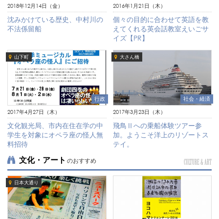
2018年12月14日（金）
2016年1月21日（木）
沈みかけている歴史、中村川の
個々の目的に合わせて英語を教
不法係留船
えてくれる英会話教室えいごサ
イズ【PR】
山下町
大さん橋
行政
社会・経済
2017年4月27日（木）
2017年3月23日（木）
文化観光局、市内在住在学の中
飛鳥Ⅱへの乗船体験ツアー参
学生を対象にオペラ座の怪人無
加。ようこそ洋上のリゾートス
料招待
テイ。
文化・アート
のおすすめ
CULTURE & ART
日本大通り