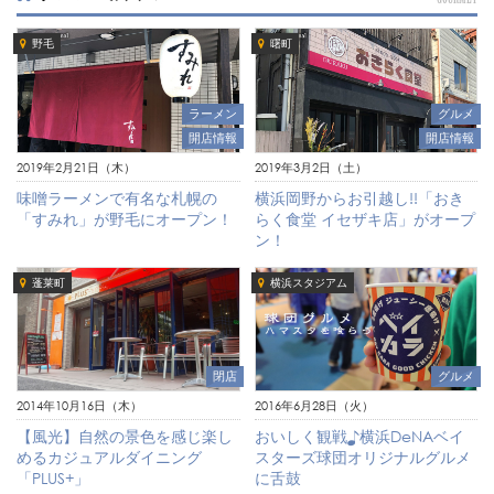
野毛
曙町
ラーメン
グルメ
開店情報
開店情報
2019年2月21日（木）
2019年3月2日（土）
味噌ラーメンで有名な札幌の
横浜岡野からお引越し!!「おき
「すみれ」が野毛にオープン！
らく食堂 イセザキ店」がオープ
ン！
蓬莱町
横浜スタジアム
閉店
グルメ
2014年10月16日（木）
2016年6月28日（火）
【風光】自然の景色を感じ楽し
おいしく観戦♪横浜DeNAベイ
めるカジュアルダイニング
スターズ球団オリジナルグルメ
「PLUS+」
に舌鼓