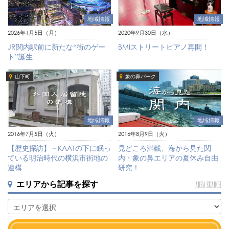
地域情報
地域情報
2026年1月5日（月）
2020年9月30日（水）
JR関内駅前に新たな“街のゲー
BMIストリートピアノ再開！
ト”誕生
山下町
象の鼻パーク
地域情報
地域情報
2016年7月5日（火）
2016年8月9日（火）
【歴史探訪】－KAATの下に眠っ
見どころ満載、海から見た関
ている明治時代の横浜市街地の
内・象の鼻エリアの夏休み自由
遺構
研究！
エリアから記事を探す
AREA SEARCH