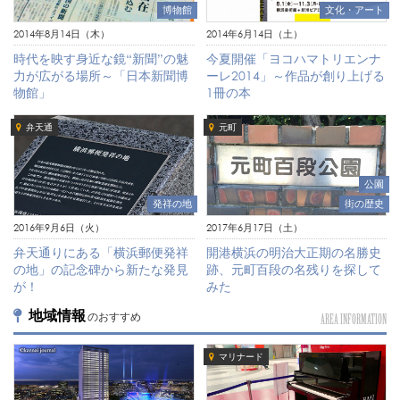
文化・アート
博物館
2014年6月14日（土）
2014年8月14日（木）
今夏開催「ヨコハマトリエンナ
時代を映す身近な鏡“新聞”の魅
ーレ2014」～作品が創り上げる
力が広がる場所～「日本新聞博
1冊の本
物館」
弁天通
元町
公園
街の歴史
発祥の地
2017年6月17日（土）
2016年9月6日（火）
開港横浜の明治大正期の名勝史
弁天通りにある「横浜郵便発祥
跡、元町百段の名残りを探して
の地」の記念碑から新たな発見
みた
が！
地域情報
のおすすめ
AREA INFORMATION
マリナード