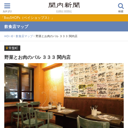
カテゴリ
検索
ベイショップス）」
飲食店マップ
HOME
飲食店マップ
野菜とお肉のバル ３３３ 関内店
常盤町
野菜とお肉のバル ３３３ 関内店