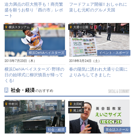
フードフェア開催!! おしゃれに
迫力満点の巨大熊手も！商売繁
楽しむ元町のグルメ天国
盛を願うお祭り「酉の市」レポ
ート
横浜スタジアム
大通り公園
イベント・スポーツ
横浜DeNAベイスターズ
2018年3月24日（土）
2015年7月23日（木）
春の陽気に誘われ大通り公園に
横浜DeNAベイスターズ･野球の
よりみちしてきました
日の始球式に柳沢慎吾が帰って
くる!
社会・経済
のおすすめ
SOCIAL & ECONOMY
中村川
太田町
尾上町
社会・経済
英会話スクール