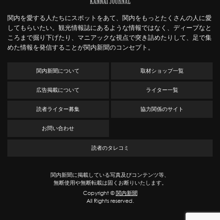
関内を愛する人たちにスポットをあて、関内をもっとたくさんの人に愛
してもらいたい。観光情報誌にあるような情報ではなく、ディープなと
ころまで掘り下げたり、マニアックな視点で突き詰めたりして、足で集
めた情報を発信することが関内新聞のコンセプト。
関内新聞について
取材ショップ一覧
広告掲載について
ライター一覧
読者ライター募集
協力関係のサイト
お問い合わせ
読者のタレコミ
関内新聞に掲載している写真及びコンテンツ等、
無断使用や無断転載は固くお断りいたします。
Copyright ©
関内新聞
All Rights reserved.