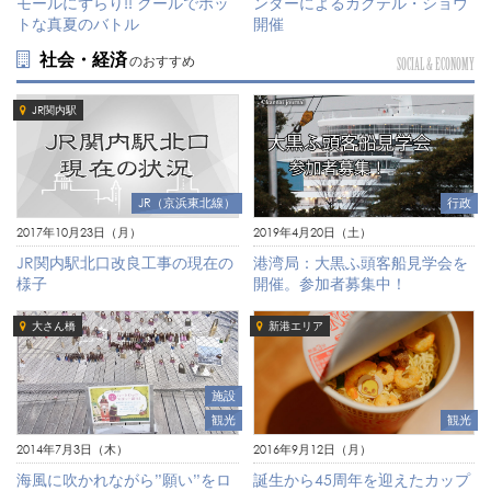
モールにずらり!! クールでホッ
ンダーによるカクテル・ショウ
トな真夏のバトル
開催
社会・経済
のおすすめ
SOCIAL & ECONOMY
JR関内駅
JR（京浜東北線）
行政
2017年10月23日（月）
2019年4月20日（土）
JR関内駅北口改良工事の現在の
港湾局：大黒ふ頭客船見学会を
様子
開催。参加者募集中！
大さん橋
新港エリア
施設
観光
観光
2014年7月3日（木）
2016年9月12日（月）
海風に吹かれながら”願い”をロ
誕生から45周年を迎えたカップ