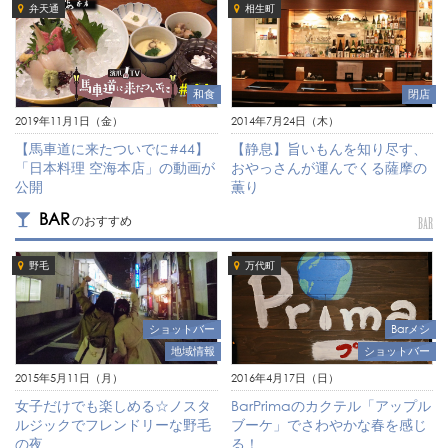
弁天通
相生町
和食
閉店
2019年11月1日（金）
2014年7月24日（木）
【馬車道に来たついでに#44】
【静息】旨いもんを知り尽す、
「日本料理 空海本店」の動画が
おやっさんが運んでくる薩摩の
公開
薫り
BAR
のおすすめ
BAR
野毛
万代町
ショットバー
Barメシ
地域情報
ショットバー
2015年5月11日（月）
2016年4月17日（日）
女子だけでも楽しめる☆ノスタ
BarPrimaのカクテル「アップル
ルジックでフレンドリーな野毛
ブーケ」でさわやかな春を感じ
の夜
る！