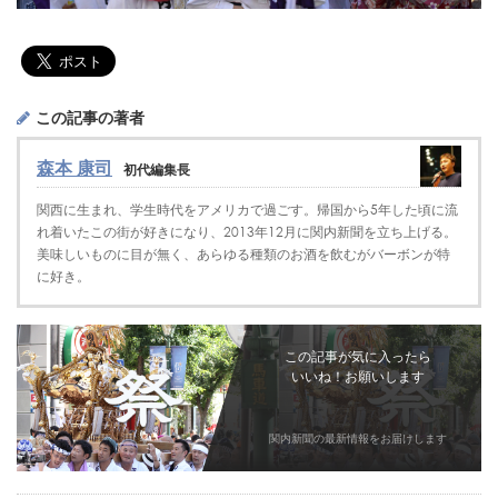
この記事の著者
森本 康司
初代編集長
関西に生まれ、学生時代をアメリカで過ごす。帰国から5年した頃に流
れ着いたこの街が好きになり、2013年12月に関内新聞を立ち上げる。
美味しいものに目が無く、あらゆる種類のお酒を飲むがバーボンが特
に好き。
この記事が気に入ったら
いいね！お願いします
関内新聞の最新情報をお届けします