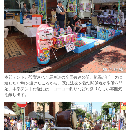
本部テントが設置された馬車道の全国共連の前。気温がピークに
達した13時を過ぎたころから、既に法被を着た関係者が準備を開
始。本部テント付近には、ヨーヨー釣りなどお祭りらしい雰囲気
を醸し出す。