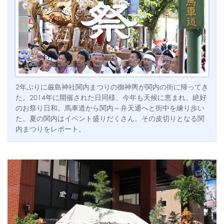
2年ぶりに厳島神社関内まつりの御神輿が関内の街に帰ってき
た。2014年に開催された日同様、今年も天候に恵まれ、絶好
のお祭り日和。馬車道から関内～弁天通へと街中を練り歩い
た。夏の関内はイベント盛りだくさん。その皮切りとなる関
内まつりをレポート。