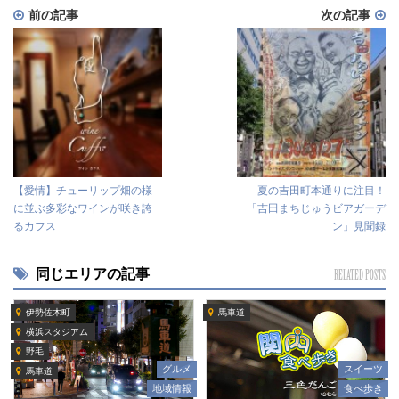
前の記事
次の記事
【愛情】チューリップ畑の様
夏の吉田町本通りに注目！
に並ぶ多彩なワインが咲き誇
「吉田まちじゅうビアガーデ
るカフス
ン」見聞録
同じエリアの記事
RELATED POSTS
伊勢佐木町
馬車道
横浜スタジアム
野毛
グルメ
スイーツ
馬車道
地域情報
食べ歩き