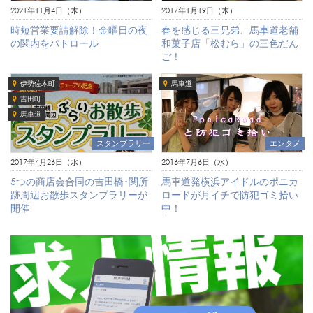
2021年11月4日（木）
2017年1月19日（木）
時短営業要請解除！金曜日の夜
春を感じる三兄弟、馬車道老舗
の関内をパトロール
和菓子店「松むら」の三色だん
ご！
伊勢佐木町
馬車道
吉田町
馬車道
スタンプラリー
エンタメ
2017年4月26日（水）
2016年7月6日（水）
5つの商店会合同の吉田橋･関所
馬車道発横浜アイドルのポニカ
跡周辺お散歩スタンプラリーが
ロードが月イチで防犯ゴミ拾い
開催
中！