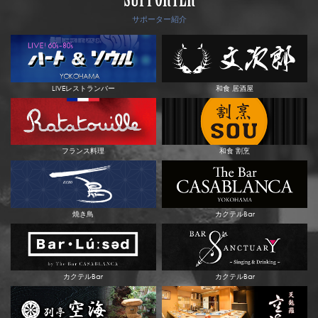
SUPPORTER
サポーター紹介
LIVEレストランバー
和食 居酒屋
フランス料理
和食 割烹
焼き鳥
カクテルBar
カクテルBar
カクテルBar