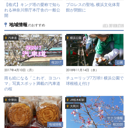
プロレスの聖地､横浜文化体育
【格式】キング塔の愛称で知ら
館が閉館に
れる神奈川県庁本庁舎の一般公
開
地域情報
のおすすめ
AREA INFORMATION
汽車道
横浜公園
公園
桜2017
2018年11月14日（水）
2017年4月10日（月）
チューリップ7万球!! 横浜公園で
雨も絵になる「これぞ、ヨコハ
球根植え付け
マ」写真スポット満載の汽車道
の桜
中華街
JR桜木町駅
大岡川
サクラ情報
地域情報
桜2020