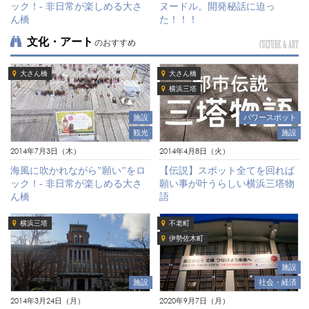
ック！- 非日常が楽しめる大さ
ヌードル。開発秘話に迫っ
ん橋
た！！！
文化・アート
のおすすめ
CULTURE & ART
大さん橋
大さん橋
横浜三塔
施設
パワースポット
観光
施設
2014年7月3日（木）
2014年4月8日（火）
海風に吹かれながら”願い”をロ
【伝説】スポット全てを回れば
ック！- 非日常が楽しめる大さ
願い事が叶うらしい横浜三塔物
ん橋
語
横浜三塔
不老町
伊勢佐木町
施設
社会・経済
施設
2020年9月7日（月）
2014年3月24日（月）