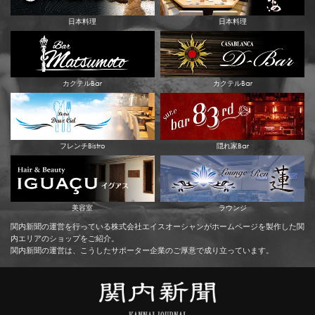
日本料理
日本料理
カクテルBar
カクテルBar
フレンチBistro
隠れ家Bar
美容室
ラウンジ
関内新聞の運営を行っている株式会社エイスオーシャンがホームページを製作した関
内エリアのショップをご紹介。
関内新聞の運営は、こうしたサポーター企業のご厚意で成り立っています。