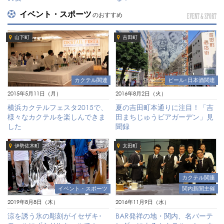
イベント・スポーツ
のおすすめ
EVENT & SPORT
山下町
吉田町
カクテル関連
ビール･日本酒関連
2015年5月11日（月）
2016年8月2日（火）
横浜カクテルフェスタ2015で、
夏の吉田町本通りに注目！「吉
様々なカクテルを楽しんできま
田まちじゅうビアガーデン」見
した
聞録
伊勢佐木町
太田町
カクテル関連
イベント・スポーツ
関内新聞主催
2019年8月8日（木）
2016年11月9日（水）
涼を誘う氷の彫刻がイセザキ･
BAR発祥の地・関内、名バーテ