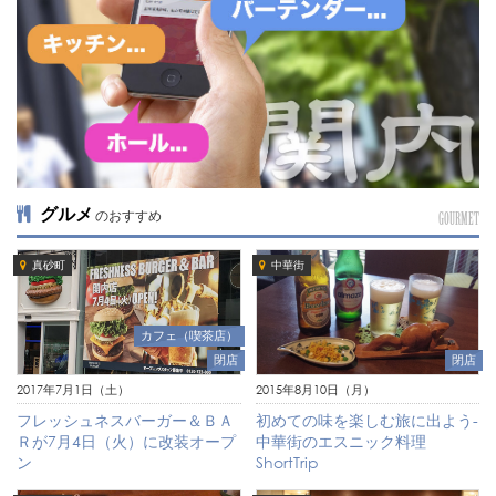
グルメ
のおすすめ
GOURMET
真砂町
中華街
カフェ（喫茶店）
閉店
閉店
2017年7月1日（土）
2015年8月10日（月）
フレッシュネスバーガー＆ＢＡ
初めての味を楽しむ旅に出よう-
Ｒが7月4日（火）に改装オープ
中華街のエスニック料理
ン
ShortTrip