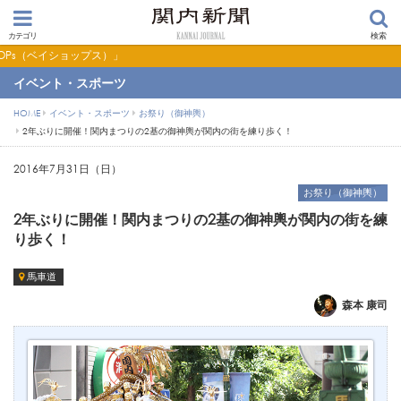
カテゴリ
検索
【PR】横浜の暮らしを便利にするショップ検索サイト「BaySHOPs（ベイショッ
イベント・スポーツ
HOME
イベント・スポーツ
お祭り（御神輿）
2年ぶりに開催！関内まつりの2基の御神輿が関内の街を練り歩く！
2016年7月31日（日）
お祭り（御神輿）
2年ぶりに開催！関内まつりの2基の御神輿が関内の街を練
り歩く！
馬車道
森本 康司