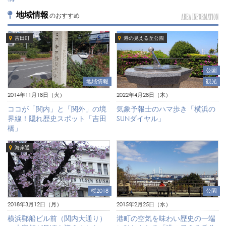
地域情報
のおすすめ
AREA INFORMATION
吉田町
港の見える丘公園
公園
観光
地域情報
2022年4月28日（木）
2014年11月18日（火）
気象予報士のハマ歩き「横浜の
ココが「関内」と「関外」の境
SUNダイヤル」
界線！隠れ歴史スポット「吉田
橋」
海岸通
桜2018
公園
2018年3月12日（月）
2015年2月25日（水）
横浜郵船ビル前（関内大通り）
港町の空気を味わい歴史の一端