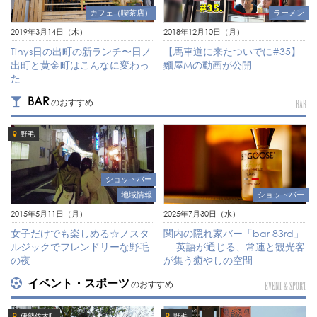
カフェ（喫茶店）
ラーメン
2019年3月14日（木）
2018年12月10日（月）
Tinys日の出町の新ランチ〜日ノ
【馬車道に来たついでに#35】
出町と黄金町はこんなに変わっ
麵屋Mの動画が公開
た
BAR
のおすすめ
BAR
野毛
ショットバー
ショットバー
地域情報
2025年7月30日（水）
2015年5月11日（月）
関内の隠れ家バー「bar 83rd」
女子だけでも楽しめる☆ノスタ
— 英語が通じる、常連と観光客
ルジックでフレンドリーな野毛
が集う癒やしの空間
の夜
イベント・スポーツ
のおすすめ
EVENT & SPORT
伊勢佐木町
野毛