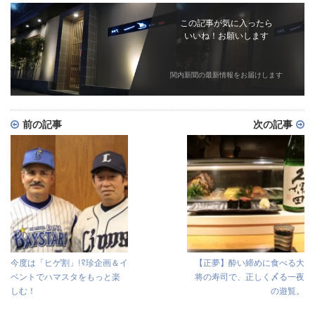
この記事が気に入ったら
いいね！お願いします
関内新聞の最新情報をお届けします
前の記事
次の記事
今度は「ヒゲ割」!?珍企画＆イ
【正夢】酔い締めに食べる大
ベントでハマスタをもっと楽
将の寿司で、正しく〆る一夜
しむ！
の遊覧。