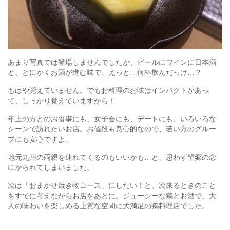
あまり写真では登場しませんでしたが、ビールにワインに日本酒
と、とにかくお酒が進む味で、えっと…何杯飲んだっけ…？
もはや覚えていません。でもお料理のお味はインパクトがあっ
て、しっかり覚えていますから！
年上の方とのお食事にも、女子会にも、デートにも、いろいろな
シーンで訪れたいお店。お値段も良心的なので、若い方のグルー
プにも安心ですよ。
地元九州の両親を連れてくるのもいいかも…と、思わず望郷の念
にかられてしまいました。
次は「おまかせ焼き物コース」にしたい！と、次来るときのこと
をすでに考えながらお店をあとに。ジューシーな鶏とお酒で、大
人の味わいを楽しめる上質な空間に大満足の鶏料理店でした。