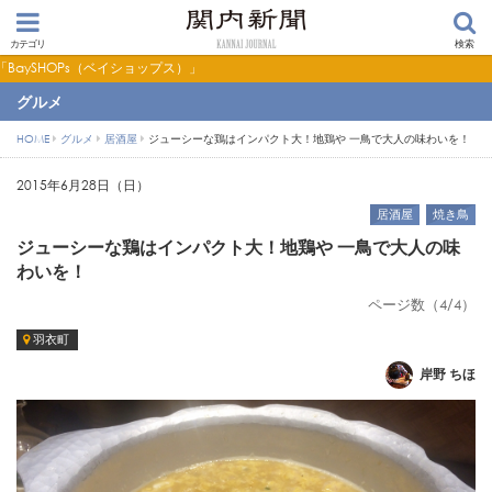
カテゴリ
検索
ショップス）」
グルメ
HOME
グルメ
居酒屋
ジューシーな鶏はインパクト大！地鶏や 一鳥で大人の味わいを！
2015年6月28日（日）
居酒屋
焼き鳥
ジューシーな鶏はインパクト大！地鶏や 一鳥で大人の味
わいを！
ページ数（4/4）
羽衣町
岸野 ちほ