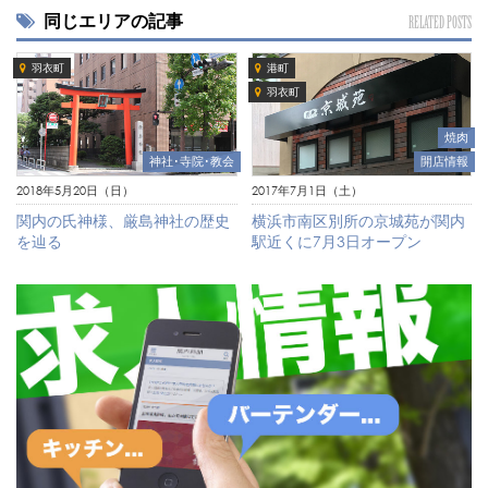
同じエリアの記事
RELATED POSTS
羽衣町
港町
羽衣町
焼肉
神社･寺院･教会
開店情報
2018年5月20日（日）
2017年7月1日（土）
関内の氏神様、厳島神社の歴史
横浜市南区別所の京城苑が関内
を辿る
駅近くに7月3日オープン