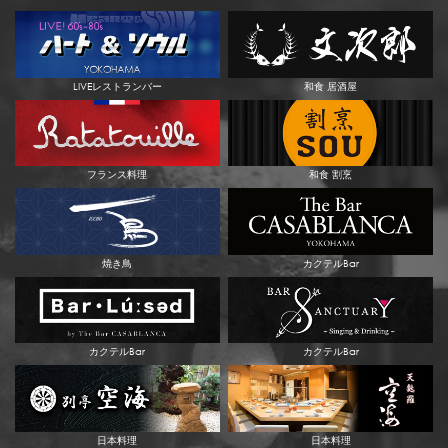
LIVEレストランバー
和食 居酒屋
フランス料理
和食 割烹
焼き鳥
カクテルBar
カクテルBar
カクテルBar
日本料理
日本料理