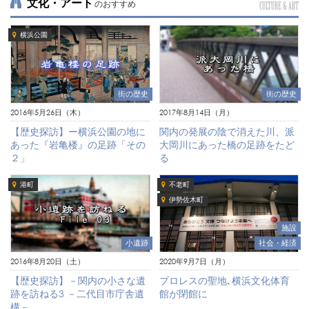
文化・アート
のおすすめ
CULTURE & ART
横浜公園
街の歴史
街の歴史
2016年5月26日（木）
2017年8月14日（月）
【歴史探訪】ー横浜公園の地に
関内の発展の陰で消えた川、派
あった『岩亀楼』の足跡「その
大岡川にあった橋の足跡をたど
２」
る
港町
不老町
伊勢佐木町
施設
社会・経済
小遺跡
2020年9月7日（月）
2016年8月20日（土）
プロレスの聖地､横浜文化体育
【歴史探訪】－関内の小さな遺
館が閉館に
跡を訪ねる3 －二代目市庁舎遺
構－