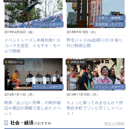
お祭り（御神輿）
イベント・スポーツ
音楽関連（ライブ）
2019年4月26日（金）
2018年9月18日（火）
イベントシーズン本格到来!! ヨ
野毛ジャズde盆踊り2018 振り
コハマ大道芸、イセザキ・モー
付け動画公開
ルで開催
関内ホール
伊勢佐木町
イベント・スポーツ
イベント・スポーツ
2016年1月11日（月）
2014年11月10日（月）
映画「あぶない刑事」の制作秘
ちょっと腐ってみませんか？伊
話や裏話が満載で楽しめたイベ
勢佐木町でゾンビ尽くしイベン
ント
ト！
社会・経済
のおすすめ
SOCIAL & ECONOMY