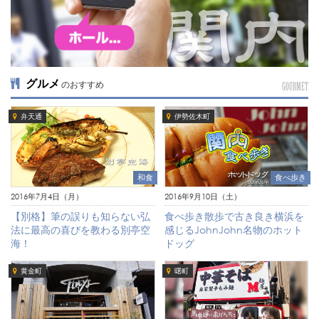
グルメ
のおすすめ
GOURMET
弁天通
伊勢佐木町
和食
食べ歩き
2016年7月4日（月）
2016年9月10日（土）
【別格】筆の誤りも知らない弘
食べ歩き散歩で古き良き横浜を
法に最高の喜びを教わる別亭空
感じるJohnJohn名物のホット
海！
ドッグ
黄金町
曙町