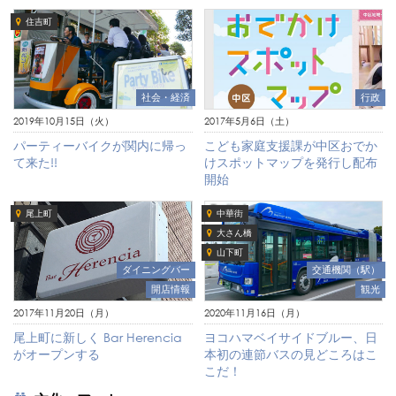
住吉町
社会・経済
行政
2019年10月15日（火）
2017年5月6日（土）
パーティーバイクが関内に帰っ
こども家庭支援課が中区おでか
て来た!!
けスポットマップを発行し配布
開始
尾上町
中華街
大さん橋
山下町
ダイニングバー
交通機関（駅）
開店情報
観光
2017年11月20日（月）
2020年11月16日（月）
尾上町に新しく Bar Herencia
ヨコハマベイサイドブルー、日
がオープンする
本初の連節バスの見どころはこ
こだ！