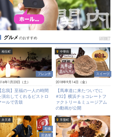
グルメ
のおすすめ
GOURMET
相生町
中華街
スイーツ
フレンチ
2018年9月14日（金）
016年1月23日（土）
【馬車道に来たついでに
【忘我】至福の一人の時間
#32】横浜チョコレートフ
を演出してくれるビストロ
ァクトリー＆ミュージアム
マールで舌鼓
の動画が公開
弁天通
常盤町
和食
居酒屋