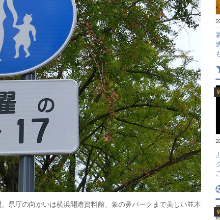
2
2
間。県庁の向かいは横浜開港資料館、象の鼻パークまで美しい並木