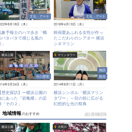
文化・アート
文化・アート
022年8月18日（木）
2018年6月13日（水）
気象予報士のハマ歩き「幟
映画愛あふれる女性が作っ
のパタパタで感じる風の
たこだわりのシアター 横浜
姿」
シネマリン
横浜公園
マリンタワー
施設
街の歴史
観光
016年5月26日（木）
2014年8月11日（月）
【歴史探訪】ー横浜公園の
横浜シンボル「横浜マリン
地にあった『岩亀楼』の足
タワー」～目の前に広がる
跡「その２」
幻想的な光の祭典
地域情報
のおすすめ
AREA INFORMATION
横浜公園
大岡川