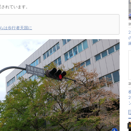
置されています。
2
からは歩行者天国に
2