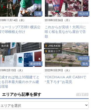
公園
桜2018
018年11月14日（水）
2018年3月26日（月）
チューリップ7万球!! 横浜公
これからが見頃！大岡川に
園で球根植え付け
咲く桜を見ながら屋台で舌
鼓
海岸通
JR桜木町駅
新港エリア
桜2022
建築情報
観光
018年2月13日（火）
2022年3月29日（火）
完成すれば地上35階建てと
YOKOHAMA AIR CABINで
なる日本最大級のホテル建
“見下ろす”お花見
設現場
エリアから記事を探す
AREA SEARCH