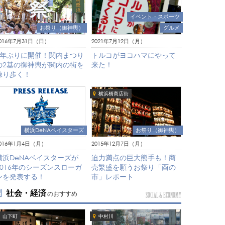
イベント・スポーツ
グルメ
お祭り（御神輿）
2021年7月12日（月）
016年7月31日（日）
トルコがヨコハマにやって
2年ぶりに開催！関内まつり
来た！
の2基の御神輿が関内の街を
練り歩く！
横浜橋商店街
横浜DeNAベイスターズ
お祭り（御神輿）
016年1月4日（月）
2015年12月7日（月）
横浜DeNAベイスターズが
迫力満点の巨大熊手も！商
2016年のシーズンスローガ
売繁盛を願うお祭り「酉の
ンを発表する！
市」レポート
社会・経済
のおすすめ
SOCIAL & ECONOMY
山下町
中村川