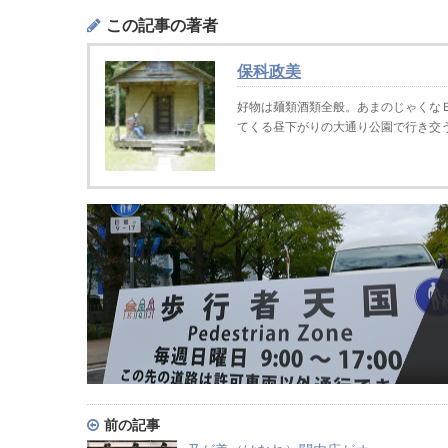
この記事の著者
保科政美
好物は麺類酒類全般。あまのじゃくな
てくる昼下がりの大通り公園で行き交
前の記事