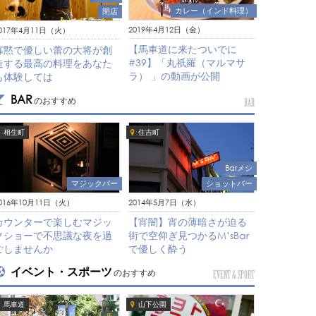
カレー（インド料理）
閉店
2019年4月12日（金）
017年4月11日（火）
【馬車道に来たついでに
寡黙で優しい蕾の大将が創
#39】「丸祇羅（マルマサ
造する最高の料理をあなた
ラ） 」の動画が公開
も体験しては
BAR
のおすすめ
BAR
相生町
住吉町
Barメシ
マジックバー
ショットバー
016年10月11日（火）
2014年5月7日（水）
カウンターで楽しむマジッ
【宵闇】宵の薄暗さが迫る
クショーで不思議な夜を過
街で空仰ぎ見つかるM’sBar
ごしませんか
で優しく酔う
イベント・スポーツ
のおすすめ
EVENT & SPORT
馬車道
山下公園