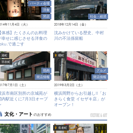
パーティ会場
洋食
社会・経済
閉店
2018年12月14日（金）
014年11月4日（火）
沈みかけている歴史、中村
【体感】たくさんのお料理
川の不法係留船
が幸せに感じさせる洋食の
taku.で過ごす
港町
曙町
羽衣町
焼肉
グルメ
開店情報
開店情報
017年7月1日（土）
2019年3月2日（土）
横浜市南区別所の京城苑が
横浜岡野からお引越し!!「お
関内駅近くに7月3日オープ
きらく食堂 イセザキ店」が
ン
オープン！
文化・アート
のおすすめ
CULTURE & ART
長者町