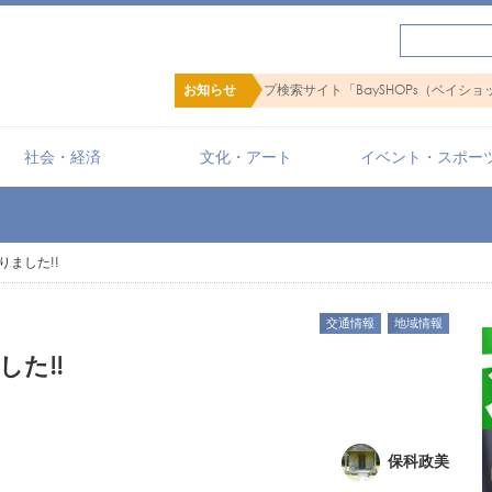
するショップ検索サイト「BaySHOPs（ベイショップス）」
お知らせ
社会・経済
文化・アート
イベント・スポー
ました!!
交通情報
地域情報
た!!
保科政美