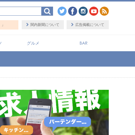
ップ検索サイト「BaySHOPs（ベイショップス）」
関内新聞について
広告掲載について
ツ
グルメ
BAR