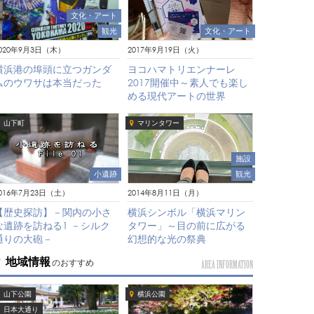
文化・アート
観光
文化・アート
020年9月3日（木）
2017年9月19日（火）
横浜港の埠頭に立つガンダ
ヨコハマトリエンナーレ
ムのウワサは本当だった
2017開催中～素人でも楽し
める現代アートの世界
山下町
マリンタワー
施設
小遺跡
観光
016年7月23日（土）
2014年8月11日（月）
【歴史探訪】－関内の小さ
横浜シンボル「横浜マリン
な遺跡を訪ねる1 －シルク
タワー」～目の前に広がる
通りの大砲－
幻想的な光の祭典
地域情報
のおすすめ
AREA INFORMATION
山下公園
横浜公園
日本大通り