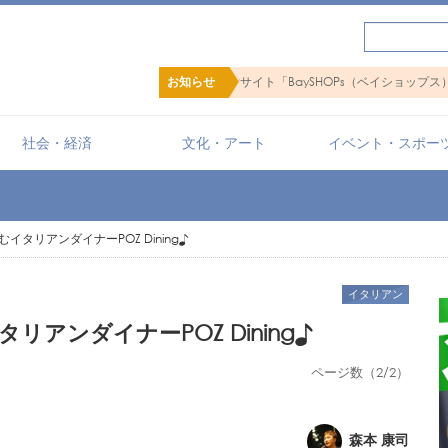
【PR】横浜の暮らしを便利にするショ
お知らせ
社会・経済
文化・アート
イベント・スポー
タリアンダイナーPOZ Dining♪
イタリアン
アンダイナーPOZ Dining♪
ページ数（2/2）
森本 康司