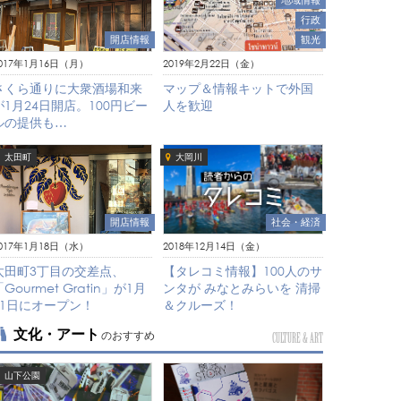
地域情報
行政
観光
開店情報
2019年2月22日（金）
017年1月16日（月）
マップ＆情報キットで外国
さくら通りに大衆酒場和来
人を歓迎
が1月24日開店。100円ビー
ルの提供も…
太田町
大岡川
社会・経済
開店情報
2018年12月14日（金）
017年1月18日（水）
【タレコミ情報】100人のサ
太田町3丁目の交差点、
ンタが みなとみらいを 清掃
「Gourmet Gratin」が1月
＆クルーズ！
21日にオープン！
文化・アート
のおすすめ
CULTURE & ART
山下公園