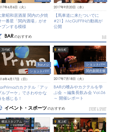
017年6月6日（火）
2017年9月20日（水）
大衆昭和居酒屋 関内の夕焼
【馬車道に来たついでに
け一番星「関内酒場」がオ
#21】McGUFFINの動画が
ープンする模様
公開
BAR
のおすすめ
BAR
万代町
相生町
ショットバー
Barメシ
関内新聞主催
ショットバー
2017年7月18日（火）
016年4月17日（日）
BARの嗜みやカクテルを学
BarPrimaのカクテル「アッ
ぶ会 ～編集長飲み会 Vol.06
プルブーケ」でさわやかな
～ 開催レポート
春を感じる！
イベント・スポーツ
のおすすめ
EVENT & SPORT
横浜スタジアム
尾上町