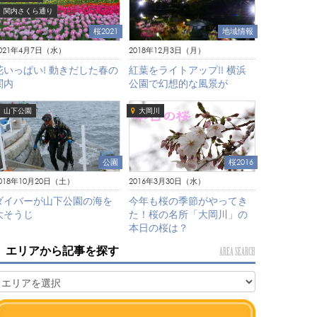
関内さくら通り
桜2021
地域情報
021年4月7日（水）
2018年12月3日（月）
花いっぱい! 動きだした春の
紅葉をライトアップ!! 横浜
関内
公園で幻想的な風景が
山下公園
大岡川
公園
桜2016
018年10月20日（土）
2016年3月30日（水）
ダイバーが山下公園の海を
今年も桜の季節がやってき
大そうじ
た！桜の名所「大岡川」の
本日の桜は？
エリアから記事を探す
AREA SEARCH