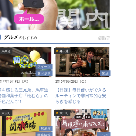
グルメ
のおすすめ
GOURMET
馬車道
弁天通
スイーツ
食べ歩き
閉店
017年1月19日（木）
2015年8月28日（金）
春を感じる三兄弟、馬車道
【日課】毎日使いができる
老舗和菓子店「松むら」の
ルーティンで非日常的な安
三色だんご！
らぎを感じる
末広町
太田町
居酒屋
開店情報
ランチ