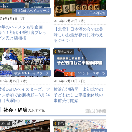
横浜DeNAベイスターズ
ビール･日本酒関連
016年6月6日（月）
2013年12月23日（月）
今年のハマスタも珍企画
【北雪】日本酒の会では美
続々！初代４番打者ブレッ
味しいお酒が存分に味わえ
グス氏と腕相撲
るジャン！
新港エリア
横浜DeNAベイスターズ
イベント・スポーツ
015年3月12日（木）
2016年12月11日（日）
横浜DeNAベイスターズ、フ
横浜市消防局、出初式での
ァン参加で必勝祈願～3月24
子どもはしご車搭乗体験の
日（火曜日）
事前受付開始
社会・経済
のおすすめ
SOCIAL & ECONOMY
相生町
野毛