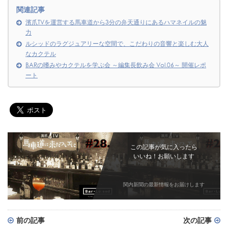
関連記事
濱爪TVを運営する馬車道から3分の弁天通りにあるハマネイルの魅
力
ルシッドのラグジュアリーな空間で、こだわりの音響と楽しむ大人
なカクテル
BARの嗜みやカクテルを学ぶ会 ～編集長飲み会 Vol.06～ 開催レポ
ート
この記事が気に入ったら
いいね！お願いします
関内新聞の最新情報をお届けします
前の記事
次の記事