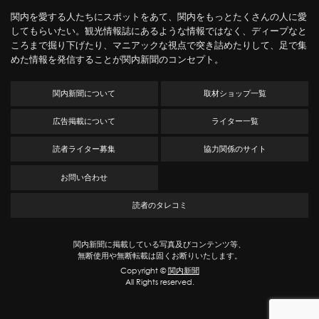
関内を愛する人たちにスポットをあて、関内をもっとたくさんの人に愛
してもらいたい。観光情報誌にあるような情報ではなく、ディープなと
ころまで掘り下げたり、マニアックな視点で突き詰めたりして、足で集
めた情報を発信することが関内新聞のコンセプト。
関内新聞について
取材ショップ一覧
広告掲載について
ライター一覧
読者ライター募集
協力関係のサイト
お問い合わせ
読者のタレコミ
関内新聞に掲載している写真及びコンテンツ等、
無断使用や無断転載は固くお断りいたします。
Copyright ©
関内新聞
All Rights reserved.