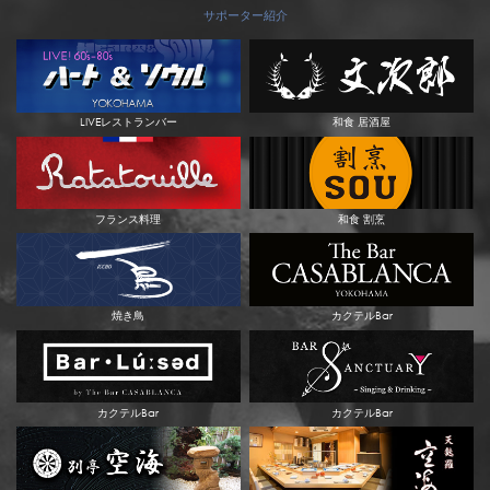
サポーター紹介
LIVEレストランバー
和食 居酒屋
フランス料理
和食 割烹
焼き鳥
カクテルBar
カクテルBar
カクテルBar