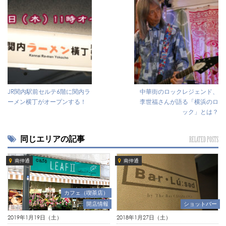
JR関内駅前セルテ6階に関内ラ
中華街のロックレジェンド、
ーメン横丁がオープンする！
李世福さんが語る「横浜のロ
ック」とは？
同じエリアの記事
RELATED POSTS
南仲通
南仲通
カフェ（喫茶店）
開店情報
ショットバー
2019年1月19日（土）
2018年1月27日（土）