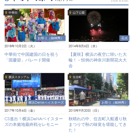
EVENT & SPORT
中華街
山下公園
お祭り（御神輿）
花火
2018年10月2日（火）
2014年8月6日（水）
中華街で中国建国の日を祝う
【夏咲】横浜の夜空に咲いた大
「国慶節」パレード開催
輪！－恒例の神奈川新聞花火大
会
横浜スタジアム
住吉町
横浜DeNAベイスターズ
お祭り（御神輿）
2017年10月6日（金）
2015年9月20日（日）
CS進出！横浜DeNAベイスター
秋晴れの中、住吉町入船通り秋
ズの本拠地最終戦セレモニー
まつりで秋の味覚を堪能してき
た！