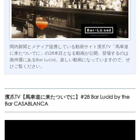
関内新聞とメディア提携している動画サイト濱爪TV「馬車道
に来たついでに」の28本目となる動画が公開。登場するのは
南仲通にあるBar Lucid。楽しい動画になっていますので、ぜ
ひご覧ください。
濱爪TV【馬車道に来たついでに】#28 Bar Lucid by the
Bar CASABLANCA