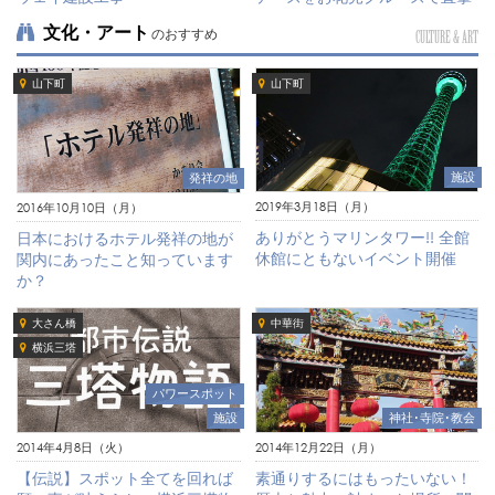
文化・アート
のおすすめ
CULTURE & ART
山下町
山下町
施設
発祥の地
2019年3月18日（月）
2016年10月10日（月）
ありがとうマリンタワー!! 全館
日本におけるホテル発祥の地が
休館にともないイベント開催
関内にあったこと知っています
か？
大さん橋
中華街
横浜三塔
パワースポット
施設
神社･寺院･教会
2014年4月8日（火）
2014年12月22日（月）
【伝説】スポット全てを回れば
素通りするにはもったいない！