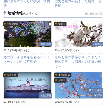
願い事が叶うらしい横浜三塔物
歴史と魅力の詰まった場所、関
語
帝廟
地域情報
のおすすめ
AREA INFORMATION
伊勢佐木町
大岡川
地域情報
桜2016
2018年10月31日（水）
2016年3月30日（水）
冬の夜、イセザキを彩るイルミ
今年も桜の季節がやってきた！
ネーションが点灯開始
桜の名所「大岡川」の本日の桜
は？
大さん橋
JR桜木町駅
大岡川
サクラ情報
桜2020
地域情報
2020年3月23日（月）
2016年3月3日（木）