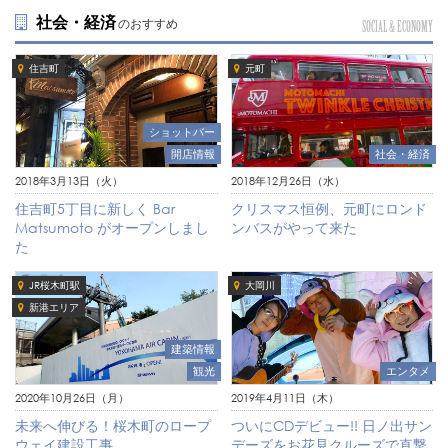
社会・経済
のおすすめ
SOCIAL & ECONOMY
住吉町
元町
ショットバー
開店情報
社会・経済
2018年3月13日（火）
2018年12月26日（水）
住吉町5丁目に新しく Bar
クリスマス恒例、元町にロンド
Matsumoto がオープンしまし
ンバスがやって来た
た
JR桜木町駅
大岡川
新港エリア
建築情報
観光
エンタメ
2020年10月26日（月）
2019年4月11日（木）
未来へ伸びる！桜木町のロープ
ついにCDデビュー!! 日ノ出サン
ウェイ建設工事
デーズをお花見クルーズで直撃