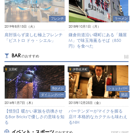
フレンチ
ラーメン
2019年8月13日（火）
2018年10月1日（月）
肩肘張らず楽しむ極上フレンチ
鎌倉街道沿い曙町にある「麺屋
「ビストロ ドゥ・シエル」
M」で味玉海薫るそば（850
円）を食べた
BAR
のおすすめ
BAR
太田町
伊勢佐木町
Barメシ
ショットバー
ダイニングバー
閉店
2016年1月7日（木）
2015年12月25日（金）
【惜別】暖かい家族を彷彿させ
バーテンダーがマイクを握る
るBar Bricksで優しさの意味を知
店!? 本格的なカクテルも味わえ
る
るNIH
イベント・スポーツ
のおすすめ