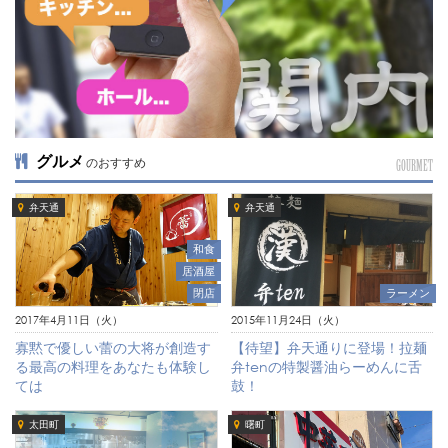
グルメ
のおすすめ
GOURMET
弁天通
弁天通
和食
居酒屋
閉店
ラーメン
2017年4月11日（火）
2015年11月24日（火）
寡黙で優しい蕾の大将が創造す
【待望】弁天通りに登場！拉麺
る最高の料理をあなたも体験し
弁tenの特製醤油らーめんに舌
ては
鼓！
太田町
曙町