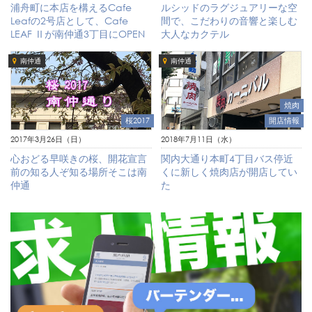
浦舟町に本店を構えるCafe
ルシッドのラグジュアリーな空
Leafの2号店として、Cafe
間で、こだわりの音響と楽しむ
LEAF Ⅱが南仲通3丁目にOPEN
大人なカクテル
南仲通
南仲通
焼肉
開店情報
桜2017
2018年7月11日（水）
2017年3月26日（日）
関内大通り本町4丁目バス停近
心おどる早咲きの桜、開花宣言
くに新しく焼肉店が開店してい
前の知る人ぞ知る場所そこは南
た
仲通