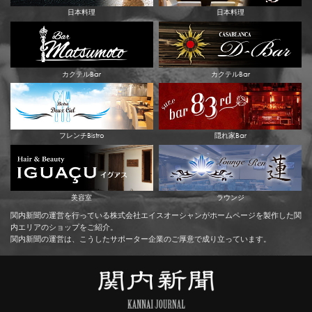
日本料理
日本料理
カクテルBar
カクテルBar
フレンチBistro
隠れ家Bar
美容室
ラウンジ
関内新聞の運営を行っている株式会社エイスオーシャンがホームページを製作した関
内エリアのショップをご紹介。
関内新聞の運営は、こうしたサポーター企業のご厚意で成り立っています。