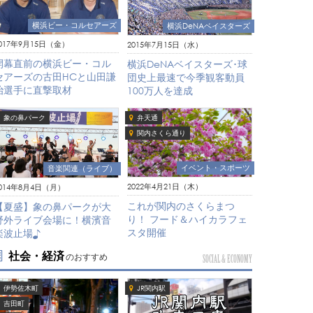
横浜ビー・コルセアーズ
横浜DeNAベイスターズ
017年9月15日（金）
2015年7月15日（水）
開幕直前の横浜ビー・コル
横浜DeNAベイスターズ･球
セアーズの古田HCと山田謙
団史上最速で今季観客動員
治選手に直撃取材
100万人を達成
象の鼻パーク
弁天通
関内さくら通り
イベント・スポーツ
音楽関連（ライブ）
2022年4月21日（木）
014年8月4日（月）
これが関内のさくらまつ
【夏盛】象の鼻パークが大
り！ フード＆ハイカラフェ
野外ライブ会場に！横濱音
スタ開催
楽波止場♪
社会・経済
のおすすめ
SOCIAL & ECONOMY
伊勢佐木町
JR関内駅
吉田町