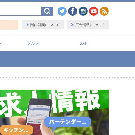
ップ検索サイト「BaySHOPs（ベイショップス）」
関内新聞について
広告掲載について
ツ
グルメ
BAR