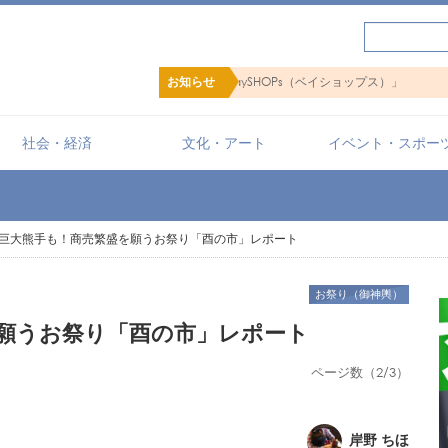
【PR】横浜の暮らしを便利にするショ
お知らせ
社会・経済
文化・アート
イベント・スポー
巨大熊手も！商売繁盛を願うお祭り「酉の市」レポート
お祭り（御神輿）
願うお祭り「酉の市」レポート
ページ数（2/3）
岸野 ちほ