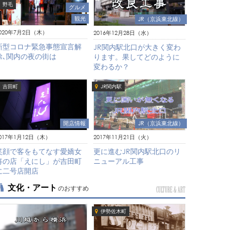
野毛
グルメ
観光
JR（京浜東北線）
020年7月2日（木）
2016年12月28日（水）
新型コロナ緊急事態宣言解
JR関内駅北口が大きく変わ
除､関内の夜の街は
ります。果してどのように
変わるか？
吉田町
JR関内駅
JR（京浜東北線）
開店情報
2017年11月21日（火）
017年1月12日（木）
更に進むJR関内駅北口のリ
笑顔で客をもてなす愛嬌女
ニューアル工事
将の店「えにし」が吉田町
に二号店開店
文化・アート
のおすすめ
CULTURE & ART
伊勢佐木町