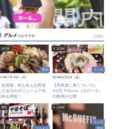
グルメ
のおすすめ
GOURMET
末広町
元浜町
ランチ
閉店
2018年2月9日（金）
015年7月13日（月）
【馬車道に来たついでに
「魚鶏屋」肉も魚もお野菜
#25】Pollone（ポローネ）
も大迫力のボリュームで旬
の動画が公開
の味を堪能！
曙町
太田町
ランチ
ラーメン
閉店