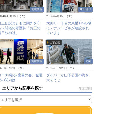
建築情報
地域情報
2019年6月15日（土）
014年11月18日（火）
太田町一丁目の東横INNの隣
お三伝説とともに関外を守
にテナントビルが建設され
る～開拓の守護神「お三の
ています
宮日枝神社」
山下公園
地域情報
公園
021年5月19日（水）
2018年10月20日（土）
コロナ禍の2度目の春、金曜
ダイバーが山下公園の海を
夜の関内は
大そうじ
エリアから記事を探す
AREA SEARCH