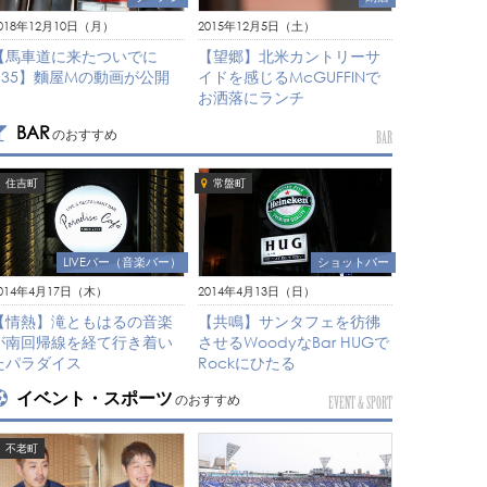
018年12月10日（月）
2015年12月5日（土）
【馬車道に来たついでに
【望郷】北米カントリーサ
#35】麵屋Mの動画が公開
イドを感じるMcGUFFINで
お洒落にランチ
BAR
のおすすめ
BAR
住吉町
常盤町
LIVEバー（音楽バー）
ショットバー
014年4月17日（木）
2014年4月13日（日）
【情熱】滝ともはるの音楽
【共鳴】サンタフェを彷彿
が南回帰線を経て行き着い
させるWoodyなBar HUGで
たパラダイス
Rockにひたる
イベント・スポーツ
のおすすめ
EVENT & SPORT
不老町