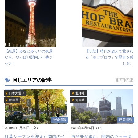
【絶景】みなとみらいの夜景
【伝統】時代を超えて愛され
なら、やっぱり関内が一番ジ
る「ホフブロウ」で歴史を感
ャン！
じる。
同じエリアの記事
RELATED POSTS
日本大通り
北仲通
海岸通
海岸通
地域情報
建築情報
2018年11月30日（金）
2018年5月25日（金）
紅葉シーズンを迎えた関内のイ
再開発が進む、関内のウォータ