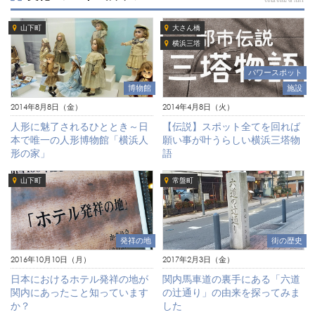
山下町
大さん橋
横浜三塔
パワースポット
博物館
施設
2014年8月8日（金）
2014年4月8日（火）
人形に魅了されるひととき～日
【伝説】スポット全てを回れば
本で唯一の人形博物館「横浜人
願い事が叶うらしい横浜三塔物
形の家」
語
山下町
常盤町
発祥の地
街の歴史
2016年10月10日（月）
2017年2月3日（金）
日本におけるホテル発祥の地が
関内馬車道の裏手にある「六道
関内にあったこと知っています
の辻通り」の由来を探ってみま
か？
した