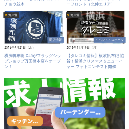
チョウ並木
ーフロント（北仲エリア）
海岸通
海岸通
イベント・スポーツ
開店情報
2018年11月19日（月）
2016年9月21日（水）
【タレコミ情報】横濱帆布鞄 協
横濱帆布鞄-045がフラッグシッ
賛！横浜クリスマス＆ニューイ
プショップ万国橋本店をオープ
ヤー フォトコンテスト開催
ン！