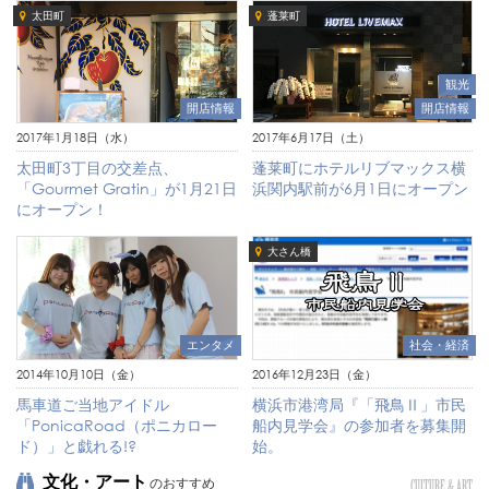
太田町
蓬莱町
観光
開店情報
開店情報
2017年6月17日（土）
2017年1月18日（水）
蓬莱町にホテルリブマックス横
太田町3丁目の交差点、
浜関内駅前が6月1日にオープン
「Gourmet Gratin」が1月21日
にオープン！
大さん橋
エンタメ
社会・経済
2014年10月10日（金）
2016年12月23日（金）
馬車道ご当地アイドル
横浜市港湾局『「飛鳥Ⅱ」市民
「PonicaRoad（ポニカロー
船内見学会』の参加者を募集開
ド）」と戯れる!?
始。
文化・アート
のおすすめ
CULTURE & ART