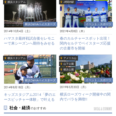
横浜スタジアム
JR関内駅
イベント・スポーツ
横浜DeNAベイスターズ
2021年4月8日（木）
2014年10月4日（土）
春のカルチャースポット出現！
ハマスタ最終戦試合後セレモニ
関内セルテでベイスターズ応援
ーで来シーズンへ期待をみせる
の古書市を開催
横浜スタジアム
アメリカ山
山下公園
横浜公園
イベント・スポーツ
横浜DeNAベイスターズ
2019年5月20日（月）
2014年8月18日（月）
横浜ローズウィーク開催中の関
キッズスタジアム2014「夢のエ
内でバラを満喫!!
ースピッチャー体験」で叶える
社会・経済
のおすすめ
SOCIAL & ECONOMY