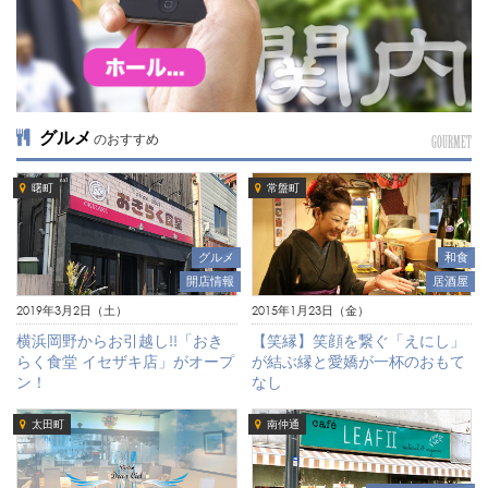
グルメ
のおすすめ
GOURMET
曙町
常盤町
グルメ
和食
開店情報
居酒屋
2019年3月2日（土）
2015年1月23日（金）
横浜岡野からお引越し!!「おき
【笑縁】笑顔を繋ぐ「えにし」
らく食堂 イセザキ店」がオープ
が結ぶ縁と愛嬌が一杯のおもて
ン！
なし
太田町
南仲通