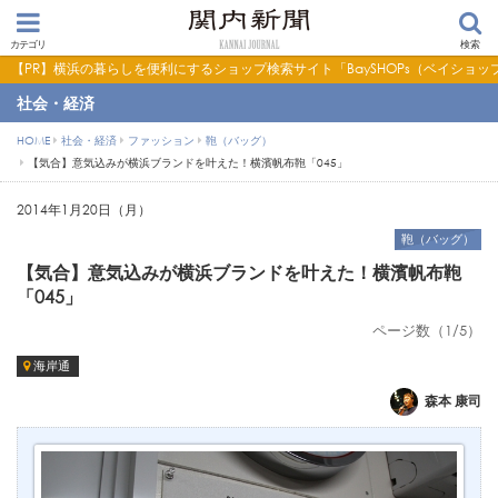
カテゴリ
検索
【PR】横浜の暮らしを便利にするショップ検索サイト「BaySHOPs（ベイショッ
社会・経済
HOME
社会・経済
ファッション
鞄（バッグ）
【気合】意気込みが横浜ブランドを叶えた！横濱帆布鞄「045」
2014年1月20日（月）
鞄（バッグ）
【気合】意気込みが横浜ブランドを叶えた！横濱帆布鞄
「045」
ページ数（1/5）
海岸通
森本 康司