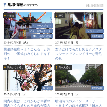
地域情報
のおすすめ
AREA INFORMATION
中華街
野毛
パワースポット
占い（おみくじ）
ショットバー
神社･寺院･教会
地域情報
2015年2月10日（火）
2015年5月11日（月）
横濱媽祖廟～よく当たる！と評
女子だけでも楽しめる☆ノスタ
判の、中国式おみくじにドキド
ルジックでフレンドリーな野毛
キ！
の夜
関内さくら通り
日本大通り
桜2018
地域情報
2018年4月3日（火）
2014年7月22日（火）
関内の桜は、これからが本番!?
明治時代のメイン・ストリート
関内さくら通りの八重桜が咲き
～日本初の西洋式街路「日本大