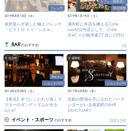
カフェ（喫茶店）
フレンチ
開店情報
2019年8月13日（火）
2019年1月19日（土）
肩肘張らず楽しむ極上フレンチ
浦舟町に本店を構えるCafe
「ビストロ ドゥ・シエル」
Leafの2号店として、Cafe
LEAF Ⅱが南仲通3丁目にOPEN
BAR
のおすすめ
BAR
住吉町
福富町
Barメシ
ショットバー
ショットバー
2017年6月8日（木）
2014年6月28日（土）
念願の聖域を手に入れたバーテ
【夜光】全てにこだわり抜くマ
ンダーがいる福富町のBAR
スターのダンディズムが光る
SANCTUARY
Sur,eT
イベント・スポーツ
のおすすめ
EVENT & SPORT