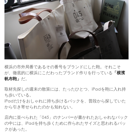
横浜の市外局番であるその番号をブランドにした鞄。それこそ
が、徹底的に横浜にこだわったブランド作りを行っている
「横濱
帆布鞄」
だ。
取材先探しの週末の散策には、たったひとつ、iPadを鞄に入れ持
ち歩いている。
iPadだけをおしゃれに持ち歩けるバックを、普段から探していた
から引き寄せられたのかも知れない。
店内に並べられた「045」のナンバーが書かれたおしゃれなバック
の中には、iPadを持ち歩くために作られたサイズと思われるバッ
クがあった。