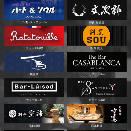
LIVEレストランバー
和食 居酒屋
フランス料理
和食 割烹
焼き鳥
カクテルBar
カクテルBar
カクテルBar
日本料理
日本料理