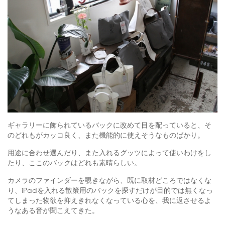
ギャラリーに飾られているバックに改めて目を配っていると、そ
のどれもがカッコ良く、また機能的に使えそうなものばかり。
用途に合わせ選んだり、また入れるグッツによって使いわけをし
たり、ここのバックはどれも素晴らしい。
カメラのファインダーを覗きながら、既に取材どころではなくな
り、iPadを入れる散策用のバックを探すだけが目的では無くなっ
てしまった物欲を抑えきれなくなっている心を、我に返させるよ
うなある音が聞こえてきた。