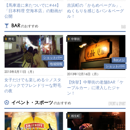
【馬車道に来たついでに#44】
吉浜町の「かもめベーグル」、
「日本料理 空海本店」の動画が
ぬくもりを感じるパン＆ベーグ
公開
ル！
BAR
のおすすめ
BAR
野毛
中華街
ショットバー
Barメシ
地域情報
ショットバー
2015年5月11日（月）
2013年12月16日（月）
女子だけでも楽しめる☆ノスタ
【快挙】中華街の老舗BAR「ケ
ルジックでフレンドリーな野毛
ーブルカー」に潜入したジャ
の夜
ン！
イベント・スポーツ
のおすすめ
EVENT & SPORT
相生町