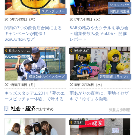
ショットバー
関内新聞主催
スタンプラリー
2017年7月18日（火）
2015年7月30日（木）
BARの嗜みやカクテルを学ぶ会
関内の7つの飲食店合同による
～編集長飲み会 Vol.06～ 開催
キャンペーンが開催！
レポート
BarOutlawなど
横浜スタジアム
伊勢佐木町
音楽関連（ライブ）
横浜DeNAベイスターズ
2018年12月26日（水）
2014年8月18日（月）
雨あがりの夜空に、聖地イセザ
キッズスタジアム2014「夢のエ
キで「ゆず」を熱唱
ースピッチャー体験」で叶える
社会・経済
のおすすめ
SOCIAL & ECONOMY
弥生町