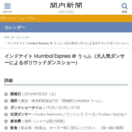
カテゴリ
検索
ップス）」
カレンダー
HOME
カレンダー
インドナイト Mumbai Express ＠ うっふ（大人気ダンサーによるボリウッドダンスショー）
インドナイト Mumbai Express ＠ うっふ（大人気ダンサ
ーによるボリウッドダンスショー）
詳細
開催日：
2016年9月3日（土）
場所：
横浜・桜木町駅徒歩7分「博物館Cafe&Bar うっふ」
ダンスショータイム：
19:00／20:00／21:00
出演ダンサー：
Ayako Sekimoto／アンジェラ ラーガ／Kyabe／ゆきねー
参加費：
無料（ショーは投げ銭制）
飲食：
飲み物・軽食は、オーダー時に支払いください。（食べ物の種類