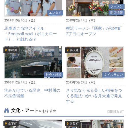
ラーメン
開店情報
エンタメ
2019年2月14日（木）
2014年10月10日（金）
横浜ラーメン「曙家」が弥生町
馬車道ご当地アイドル
2丁目にオープン
「PonicaRoad（ポニカロー
ド）」と戯れる!?
中村川
弁天通
社会・経済
ネイルサロン
2018年12月14日（金）
2015年5月27日（水）
沈みかけている歴史、中村川の
さり気なく光る美しい指先をつ
不法係留船
くる魔法つかいを弁天通で発見
する
文化・アート
のおすすめ
CULTURE & ART
山下町
常盤町