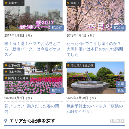
新港エリア
大岡川
桜2017
桜2016
2017年4月3日（月）
2016年4月4日（月）
桜！海！港！ハマのお花見どこ
たった4日でこうも違うのか？
ろ「新港パーク」は今週がオス
大岡川沿いは本日おおむね満開
スメ
でした
山下公園
港の見える丘公園
日本大通り
関内さくら通り
公園
桜2021
観光
2021年4月7日（水）
2022年4月28日（木）
花いっぱい! 動きだした春の関
気象予報士のハマ歩き「横浜の
内
SUNダイヤル」
エリアから記事を探す
AREA SEARCH