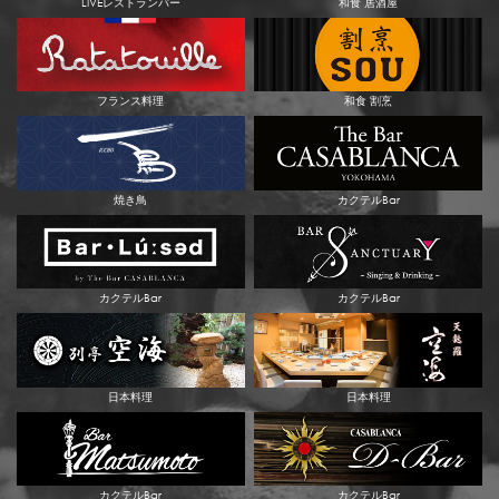
LIVEレストランバー
和食 居酒屋
フランス料理
和食 割烹
焼き鳥
カクテルBar
カクテルBar
カクテルBar
日本料理
日本料理
カクテルBar
カクテルBar