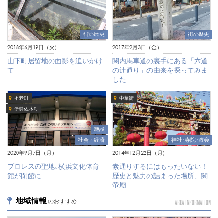
街の歴史
街の歴史
2018年6月19日（火）
2017年2月3日（金）
山下町居留地の面影を追いかけ
関内馬車道の裏手にある「六道
て
の辻通り」の由来を探ってみま
した
不老町
中華街
伊勢佐木町
施設
社会・経済
神社･寺院･教会
2020年9月7日（月）
2014年12月22日（月）
プロレスの聖地､横浜文化体育
素通りするにはもったいない！
館が閉館に
歴史と魅力の詰まった場所、関
帝廟
地域情報
のおすすめ
AREA INFORMATION