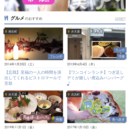
グルメ
のおすすめ
GOURMET
相生町
弁天通
ランチ
フレンチ
洋食
2016年1月23日（土）
2015年6月4日（木）
【忘我】至福の一人の時間を演
【ワンコインランチ】つぎ足し
出してくれるビストロマールで
デミが嬉しい煮込みハンバーグ
舌鼓
♪
弁天通
吉浜町
和食
食べ歩き
2019年11月1日（金）
2017年1月13日（金）