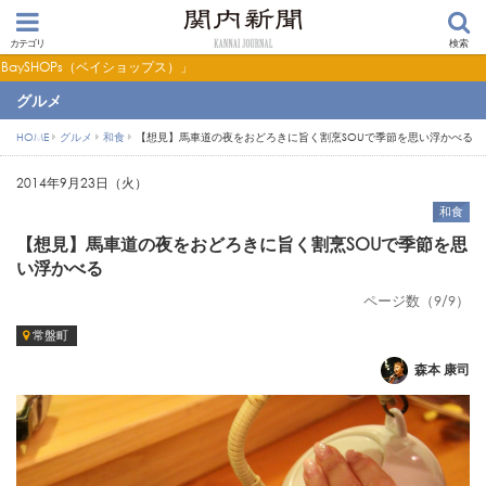
カテゴリ
検索
ス）」
グルメ
HOME
グルメ
和食
【想見】馬車道の夜をおどろきに旨く割烹SOUで季節を思い浮かべる
2014年9月23日（火）
和食
【想見】馬車道の夜をおどろきに旨く割烹SOUで季節を思
い浮かべる
ページ数（9/9）
常盤町
森本 康司