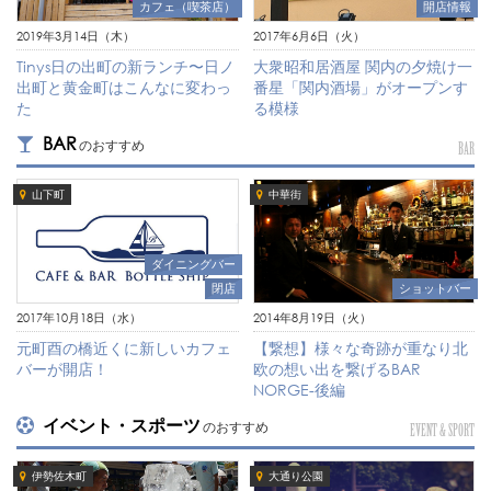
カフェ（喫茶店）
開店情報
2019年3月14日（木）
2017年6月6日（火）
Tinys日の出町の新ランチ〜日ノ
大衆昭和居酒屋 関内の夕焼け一
出町と黄金町はこんなに変わっ
番星「関内酒場」がオープンす
た
る模様
BAR
のおすすめ
BAR
山下町
中華街
ダイニングバー
閉店
ショットバー
2017年10月18日（水）
2014年8月19日（火）
元町酉の橋近くに新しいカフェ
【繋想】様々な奇跡が重なり北
バーが開店！
欧の想い出を繋げるBAR
NORGE-後編
イベント・スポーツ
のおすすめ
EVENT & SPORT
伊勢佐木町
大通り公園