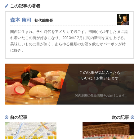
この記事の著者
森本 康司
初代編集長
関西に生まれ、学生時代をアメリカで過ごす。帰国から5年した頃に流
れ着いたこの街が好きになり、2013年12月に関内新聞を立ち上げる。
美味しいものに目が無く、あらゆる種類のお酒を飲むがバーボンが特
に好き。
この記事が気に入ったら
いいね！お願いします
関内新聞の最新情報をお届けします
前の記事
次の記事