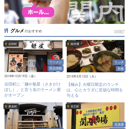
グルメ
のおすすめ
GOURMET
吉田町
南仲通
ラーメン
ランチ
開店情報
和食
2018年10月19日（金）
2015年5月12日（火）
吉田町に「麺や魁星（さきがけ
【極み】火曜日限定のランチ
ぼし）」と言う名のラーメン屋
は、心とカラダに至福な時間を
がオープン
与える
黄金町
末広町
居酒屋