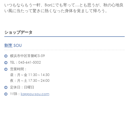
いつもならもう一軒、Barにでも寄って…とも思うが、秋の心地良
い風に当たって驚きに熱くなった身体を覚まして帰ろう。
ショップデータ
割烹 SOU
横浜市中区常磐町5-59
TEL：045-641-5002
営業時間：
昼：月～金 11:30～14:30
夜：月～土 17:30～24:00
定休日：日曜日
WEB：
kappou-sou.com