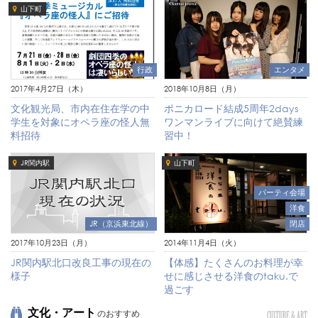
山下町
行政
エンタメ
2017年4月27日（木）
2018年10月8日（月）
文化観光局、市内在住在学の中
ポニカロード結成5周年2days
学生を対象にオペラ座の怪人無
ワンマンライブに向けて絶賛練
料招待
習中！
JR関内駅
山下町
パーティ会場
洋食
JR（京浜東北線）
閉店
2017年10月23日（月）
2014年11月4日（火）
JR関内駅北口改良工事の現在の
【体感】たくさんのお料理が幸
様子
せに感じさせる洋食のtaku.で
過ごす
文化・アート
のおすすめ
CULTURE & ART