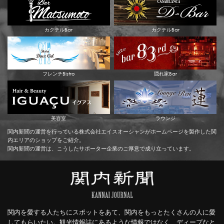
カクテルBar
カクテルBar
フレンチBistro
隠れ家Bar
美容室
ラウンジ
関内新聞の運営を行っている株式会社エイスオーシャンがホームページを製作した関
内エリアのショップをご紹介。
関内新聞の運営は、こうしたサポーター企業のご厚意で成り立っています。
関内を愛する人たちにスポットをあて、関内をもっとたくさんの人に愛
してもらいたい。観光情報誌にあるような情報ではなく、ディープなと