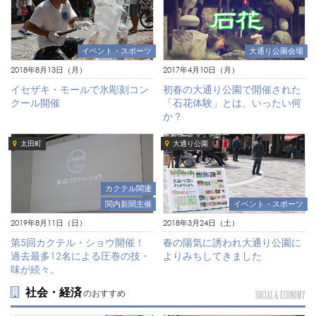
イベント・スポーツ
大通り公園会場
2018年8月13日（月）
2017年4月10日（月）
イセザキ・モールで氷彫刻コン
初春の大通り公園で開催された
クール開催
「石花体験」とは、いったい何
か？
太田町
大通り公園
カクテル関連
関内新聞主催
イベント・スポーツ
2019年8月11日（日）
2018年3月24日（土）
第5回カクテル・ショウ開催！
春の陽気に誘われ大通り公園に
過去最多12名による圧巻の技・
よりみちしてきました
味が続々。
社会・経済
のおすすめ
SOCIAL & ECONOMY