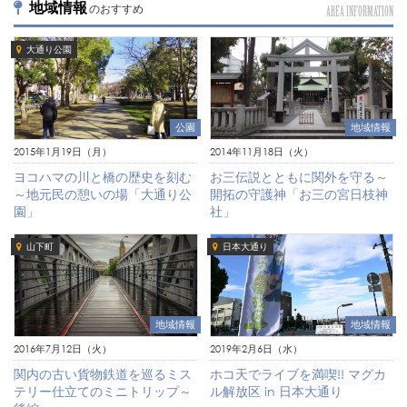
地域情報
のおすすめ
AREA INFORMATION
大通り公園
公園
地域情報
2015年1月19日（月）
2014年11月18日（火）
ヨコハマの川と橋の歴史を刻む
お三伝説とともに関外を守る～
～地元民の憩いの場「大通り公
開拓の守護神「お三の宮日枝神
園」
社」
山下町
日本大通り
地域情報
地域情報
2019年2月6日（水）
2016年7月12日（火）
ホコ天でライブを満喫!! マグカ
関内の古い貨物鉄道を巡るミス
ル解放区 in 日本大通り
テリー仕立てのミニトリップ～