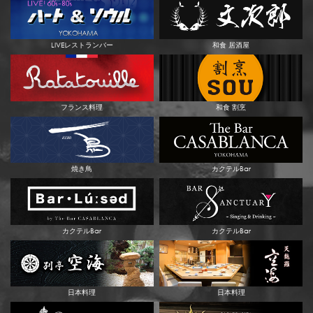
LIVEレストランバー
和食 居酒屋
フランス料理
和食 割烹
焼き鳥
カクテルBar
カクテルBar
カクテルBar
日本料理
日本料理