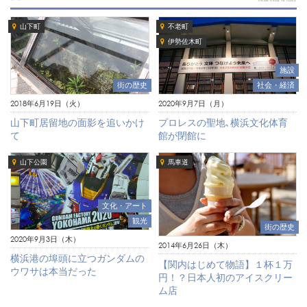
山下町
不老町
伊勢佐木町
施設
街の歴史
社会・経済
2018年6月19日（火）
2020年9月7日（月）
山下町居留地の面影を追いかけ
プロレスの聖地､横浜文化体育
て
館が閉館に
山下公園
馬車道
文化・アート
観光
街の歴史
2020年9月3日（木）
2014年6月26日（木）
横浜港の埠頭に立つガンダムの
【関内はじめて物語】１杯１万
ウワサは本当だった
円！？日本人初のアイスクリー
ム店