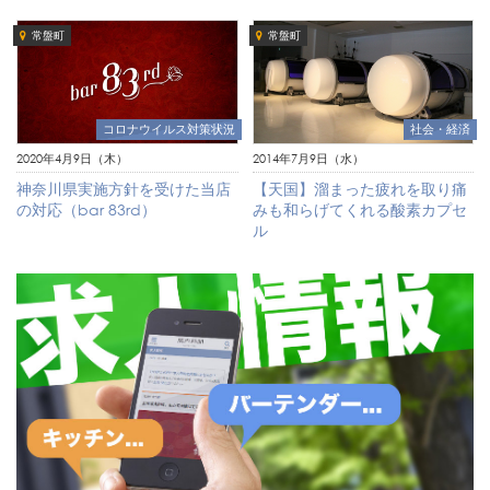
常盤町
常盤町
社会・経済
コロナウイルス対策状況
2014年7月9日（水）
2020年4月9日（木）
【天国】溜まった疲れを取り痛
神奈川県実施方針を受けた当店
みも和らげてくれる酸素カプセ
の対応（bar 83rd）
ル