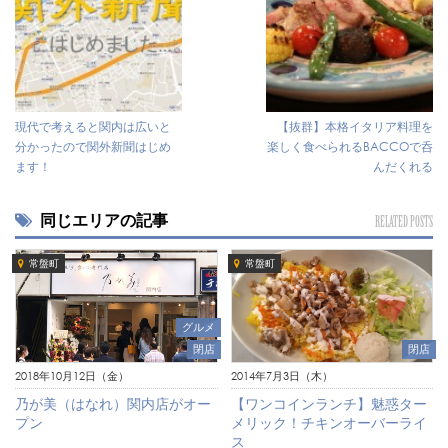
現代で考えると関内は広いと
【抜群】本格イタリア料理を
分かったので関外新聞はじめ
楽しく食べられるBACCOで呑
ます！
んだくれる
同じエリアの記事
RELATED POSTS
常盤町
常盤町
グルメ
閉店
閉店
2018年10月12日（金）
2014年7月3日（木）
乃が美（はなれ）関内店がオー
【ワンコインランチ】魅惑ター
プン
メリック！チキンオーバーライ
ス