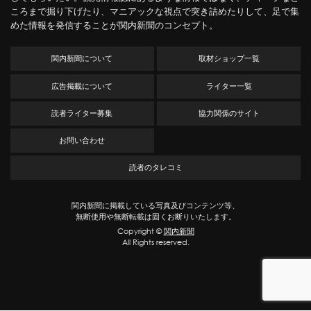
ころまで掘り下げたり、マニアックな視点で突き詰めたりして、足で集
めた情報を発信することが関内新聞のコンセプト。
関内新聞について
取材ショップ一覧
広告掲載について
ライター一覧
読者ライター募集
協力関係のサイト
お問い合わせ
読者のタレコミ
関内新聞に掲載している写真及びコンテンツ等、
無断使用や無断転載は固くお断りいたします。
Copyright ©
関内新聞
All Rights reserved.