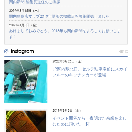
関内新聞 編集長退任のご挨拶
2019年5月15日（水）
関内飲食店マップ2019年夏版の掲載店を募集開始しました
2018年1月5日（金）
あけましておめでとう。2018年も関内新聞をよろしくお願いしま
す！
Instagram
PHOTOS
2022年8月26日（金）
JR関内駅北口、セルテ駐車場前にスカイ
ブルーのキッチンカーが登場
2019年8月3日（土）
イベント開催から一夜明けた余韻を楽し
むために頂いた一杯