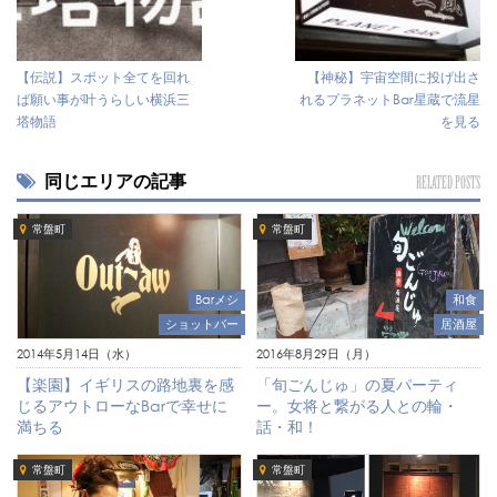
【伝説】スポット全てを回れ
【神秘】宇宙空間に投げ出さ
ば願い事が叶うらしい横浜三
れるプラネットBar星蔵で流星
塔物語
を見る
同じエリアの記事
RELATED POSTS
常盤町
常盤町
Barメシ
和食
ショットバー
居酒屋
2014年5月14日（水）
2016年8月29日（月）
【楽園】イギリスの路地裏を感
「旬ごんじゅ」の夏パーティ
じるアウトローなBarで幸せに
ー。女将と繋がる人との輪・
満ちる
話・和！
常盤町
常盤町