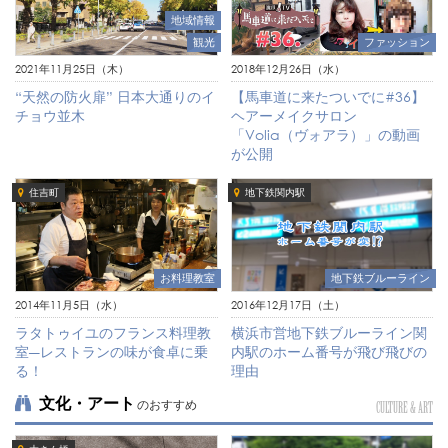
地域情報
観光
ファッション
2021年11月25日（木）
2018年12月26日（水）
“天然の防火扉” 日本大通りのイ
【馬車道に来たついでに#36】
チョウ並木
ヘアーメイクサロン
「Volia（ヴォアラ）」の動画
が公開
住吉町
地下鉄関内駅
お料理教室
地下鉄ブルーライン
2014年11月5日（水）
2016年12月17日（土）
ラタトゥイユのフランス料理教
横浜市営地下鉄ブルーライン関
室―レストランの味が食卓に乗
内駅のホーム番号が飛び飛びの
る！
理由
文化・アート
のおすすめ
CULTURE & ART