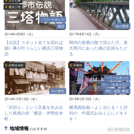
大さん橋
横浜三塔
パワースポット
施設
街の歴史
2014年4月8日（火）
2017年8月14日（月）
【伝説】スポット全てを回れば
関内の発展の陰で消えた川、派
願い事が叶うらしい横浜三塔物
大岡川にあった橋の足跡をたど
語
る
伊勢佐木町
中華街
パワースポット
占い（おみくじ）
街の歴史
神社･寺院･教会
2014年10月15日（水）
2015年2月10日（火）
「封切り」という言葉を生み出
横濱媽祖廟～よく当たる！と評
した映画の街「横浜・伊勢佐木
判の、中国式おみくじにドキド
町」
キ！
地域情報
のおすすめ
AREA INFORMATION