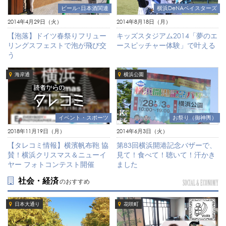
ビール･日本酒関連
横浜DeNAベイスターズ
2014年4月29日（火）
2014年8月18日（月）
【泡落】ドイツ春祭りフリュー
キッズスタジアム2014「夢のエ
リングスフェストで泡が飛び交
ースピッチャー体験」で叶える
う
海岸通
横浜公園
イベント・スポーツ
お祭り（御神輿）
2018年11月19日（月）
2014年6月3日（火）
【タレコミ情報】横濱帆布鞄 協
第83回横浜開港記念バザーで、
賛！横浜クリスマス＆ニューイ
見て！食べて！聴いて！汗かき
ヤー フォトコンテスト開催
ました
社会・経済
のおすすめ
SOCIAL & ECONOMY
日本大通り
花咲町