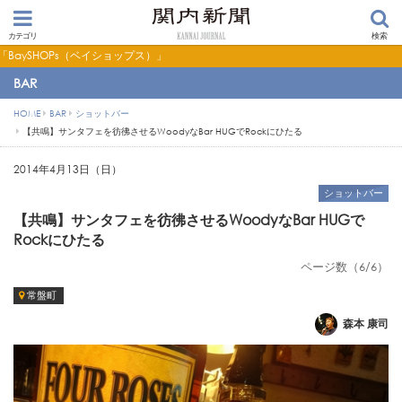
カテゴリ
検索
ョップス）」
BAR
HOME
BAR
ショットバー
【共鳴】サンタフェを彷彿させるWoodyなBar HUGでRockにひたる
2014年4月13日（日）
ショットバー
【共鳴】サンタフェを彷彿させるWoodyなBar HUGで
Rockにひたる
ページ数（6/6）
常盤町
森本 康司