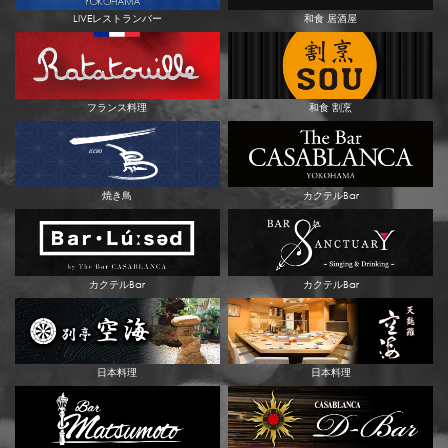
LIVEレストランバー
和食 居酒屋
フランス料理
和食 割烹
焼き鳥
カクテルBar
カクテルBar
カクテルBar
日本料理
日本料理