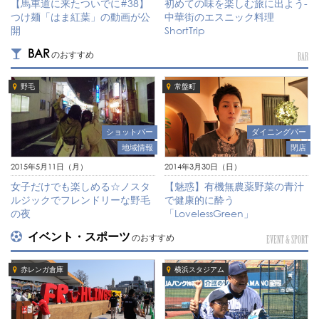
【馬車道に来たついでに#38】
初めての味を楽しむ旅に出よう-
つけ麺「はま紅葉」の動画が公
中華街のエスニック料理
開
ShortTrip
BAR
のおすすめ
BAR
野毛
常盤町
ショットバー
ダイニングバー
地域情報
閉店
2015年5月11日（月）
2014年3月30日（日）
女子だけでも楽しめる☆ノスタ
【魅惑】有機無農薬野菜の青汁
ルジックでフレンドリーな野毛
で健康的に酔う
の夜
「LovelessGreen」
イベント・スポーツ
のおすすめ
EVENT & SPORT
赤レンガ倉庫
横浜スタジアム