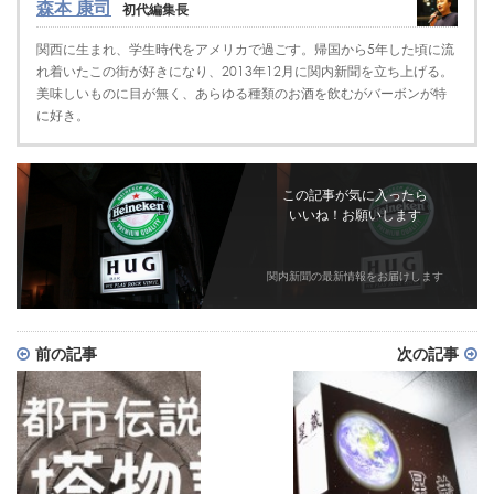
森本 康司
初代編集長
関西に生まれ、学生時代をアメリカで過ごす。帰国から5年した頃に流
れ着いたこの街が好きになり、2013年12月に関内新聞を立ち上げる。
美味しいものに目が無く、あらゆる種類のお酒を飲むがバーボンが特
に好き。
この記事が気に入ったら
いいね！お願いします
関内新聞の最新情報をお届けします
前の記事
次の記事