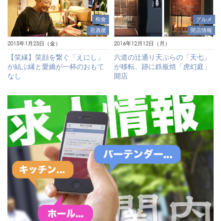
和食
グルメ
居酒屋
開店情報
2015年1月23日（金）
2016年12月12日（月）
【笑縁】笑顔を繋ぐ「えにし」
六道の辻通り天ぷらの「天七」
が結ぶ縁と愛嬌が一杯のおもて
が移転、跡に鉄板焼「虎幻庭」
なし
開店