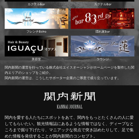
カクテルBar
カクテルBar
フレンチBistro
隠れ家Bar
美容室
ラウンジ
関内新聞の運営を行っている株式会社エイスオーシャンがホームページを製作した関
内エリアのショップをご紹介。
関内新聞の運営は、こうしたサポーター企業のご厚意で成り立っています。
関内を愛する人たちにスポットをあて、関内をもっとたくさんの人に愛
してもらいたい。観光情報誌にあるような情報ではなく、ディープなと
ころまで掘り下げたり、マニアックな視点で突き詰めたりして、足で集
めた情報を発信することが関内新聞のコンセプト。