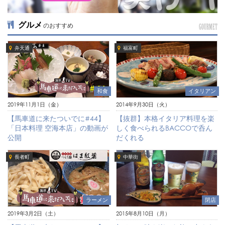
グルメ
のおすすめ
GOURMET
弁天通
福富町
和食
イタリアン
2019年11月1日（金）
2014年9月30日（火）
【馬車道に来たついでに#44】
【抜群】本格イタリア料理を楽
「日本料理 空海本店」の動画が
しく食べられるBACCOで呑ん
公開
だくれる
長者町
中華街
ラーメン
閉店
2019年3月2日（土）
2015年8月10日（月）