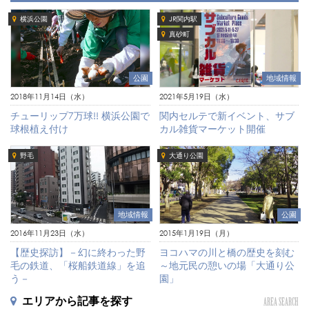
横浜公園
JR関内駅
真砂町
公園
地域情報
2018年11月14日（水）
2021年5月19日（水）
チューリップ7万球!! 横浜公園で
関内セルテで新イベント、サブ
球根植え付け
カル雑貨マーケット開催
野毛
大通り公園
地域情報
公園
2016年11月23日（水）
2015年1月19日（月）
【歴史探訪】－幻に終わった野
ヨコハマの川と橋の歴史を刻む
毛の鉄道、「桜船鉄道線」を追
～地元民の憩いの場「大通り公
う－
園」
エリアから記事を探す
AREA SEARCH