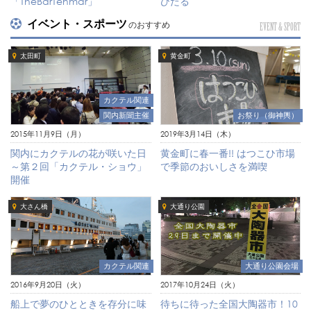
「TheBarTenmar」
ひたる
イベント・スポーツ
のおすすめ
EVENT & SPORT
太田町
黄金町
カクテル関連
お祭り（御神輿）
関内新聞主催
2019年3月14日（木）
2015年11月9日（月）
黄金町に春一番!! はつこひ市場
関内にカクテルの花が咲いた日
で季節のおいしさを満喫
～第２回「カクテル・ショウ」
開催
大さん橋
大通り公園
大通り公園会場
カクテル関連
2017年10月24日（火）
2016年9月20日（火）
待ちに待った全国大陶器市！10
船上で夢のひとときを存分に味