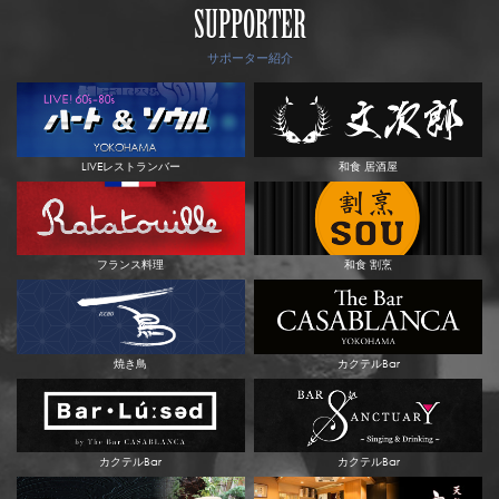
SUPPORTER
サポーター紹介
LIVEレストランバー
和食 居酒屋
フランス料理
和食 割烹
焼き鳥
カクテルBar
カクテルBar
カクテルBar