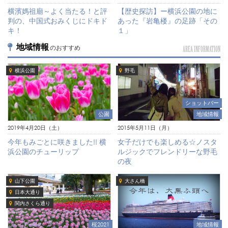
横濱媽祖廟～よく当たる！と評
【歴史探訪】ー横浜公園の地に
判の、中国式おみくじにドキド
あった『岩亀楼』の足跡「その
キ！
１」
地域情報
のおすすめ
AREA INFORMATION
横浜公園
野毛
ショットバー
公園
地域情報
2019年4月20日（土）
2015年5月11日（月）
今年もみごとに咲きました!! 横
女子だけでも楽しめる☆ノスタ
浜公園のチューリップ
ルジックでフレンドリーな野毛
の夜
山下公園
大さん橋
日本大通り
関内さくら通り
桜2021
地域情報