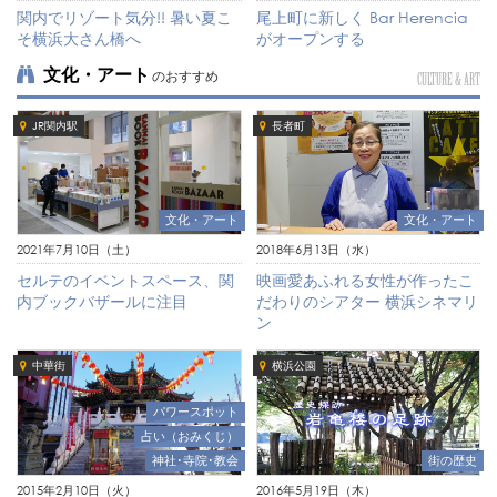
関内でリゾート気分!! 暑い夏こ
尾上町に新しく Bar Herencia
そ横浜大さん橋へ
がオープンする
文化・アート
のおすすめ
CULTURE & ART
JR関内駅
長者町
文化・アート
文化・アート
2021年7月10日（土）
2018年6月13日（水）
セルテのイベントスペース、関
映画愛あふれる女性が作ったこ
内ブックバザールに注目
だわりのシアター 横浜シネマリ
ン
中華街
横浜公園
パワースポット
占い（おみくじ）
神社･寺院･教会
街の歴史
2015年2月10日（火）
2016年5月19日（木）