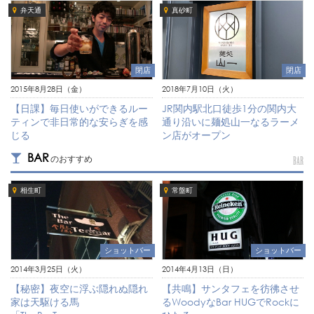
弁天通
真砂町
閉店
閉店
2018年7月10日（火）
2015年8月28日（金）
JR関内駅北口徒歩1分の関内大
【日課】毎日使いができるルー
通り沿いに麺処山一なるラーメ
ティンで非日常的な安らぎを感
ン店がオープン
じる
BAR
のおすすめ
BAR
相生町
常盤町
ショットバー
ショットバー
2014年3月25日（火）
2014年4月13日（日）
【秘密】夜空に浮ぶ隠れぬ隠れ
【共鳴】サンタフェを彷彿させ
家は天駆ける馬
るWoodyなBar HUGでRockに