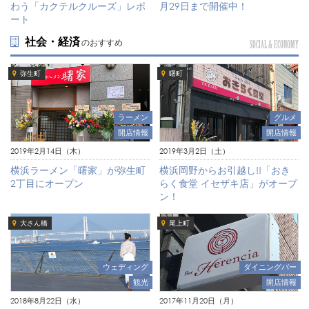
月29日まで開催中！
わう「カクテルクルーズ」レポ
ート
社会・経済
のおすすめ
SOCIAL & ECONOMY
弥生町
曙町
ラーメン
グルメ
開店情報
開店情報
2019年2月14日（木）
2019年3月2日（土）
横浜ラーメン「曙家」が弥生町
横浜岡野からお引越し!!「おき
2丁目にオープン
らく食堂 イセザキ店」がオープ
ン！
大さん橋
尾上町
ウェディング
ダイニングバー
観光
開店情報
2018年8月22日（水）
2017年11月20日（月）