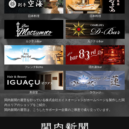
日本料理
日本料理
カクテルBar
カクテルBar
フレンチBistro
隠れ家Bar
美容室
ラウンジ
関内新聞の運営を行っている株式会社エイスオーシャンがホームページを製作した関
内エリアのショップをご紹介。
関内新聞の運営は、こうしたサポーター企業のご厚意で成り立っています。