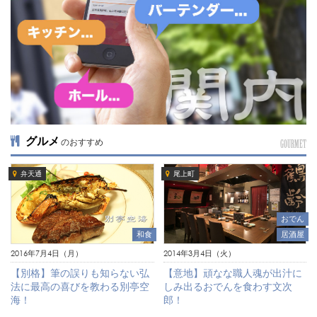
グルメ
のおすすめ
GOURMET
弁天通
尾上町
おでん
和食
居酒屋
2016年7月4日（月）
2014年3月4日（火）
【別格】筆の誤りも知らない弘
【意地】頑なな職人魂が出汁に
法に最高の喜びを教わる別亭空
しみ出るおでんを食わす文次
海！
郎！