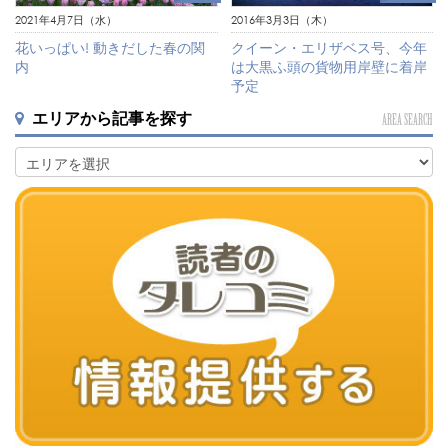
2021年4月7日（水）
2016年3月3日（木）
花いっぱい! 動きだした春の関
クイーン・エリザベス号、今年
内
は大黒ふ頭の貨物用岸壁に着岸
予定
エリアから記事を探す
AREA SEARCH