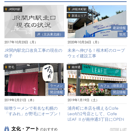
JR関内駅
JR桜木町駅
新港エリア
建築情報
JR（京浜東北線）
観光
2017年10月23日（月）
2020年10月26日（月）
JR関内駅北口改良工事の現在の
未来へ伸びる！桜木町のロープ
様子
ウェイ建設工事
野毛
南仲通
ラーメン
カフェ（喫茶店）
開店情報
開店情報
2019年2月21日（木）
2019年1月19日（土）
味噌ラーメンで有名な札幌の
浦舟町に本店を構えるCafe
「すみれ」が野毛にオープン！
Leafの2号店として、Cafe
LEAF Ⅱが南仲通3丁目にOPEN
文化・アート
のおすすめ
CULTURE & ART