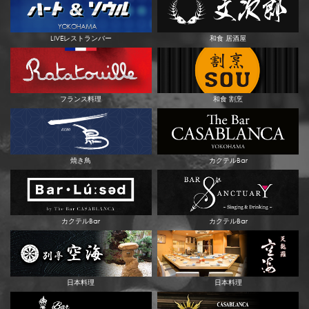
LIVEレストランバー
和食 居酒屋
フランス料理
和食 割烹
焼き鳥
カクテルBar
カクテルBar
カクテルBar
日本料理
日本料理