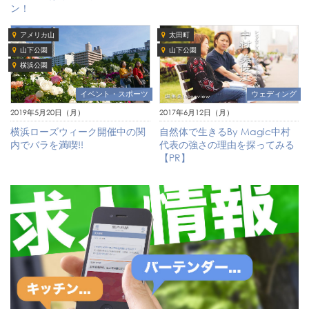
ン！
アメリカ山
太田町
山下公園
山下公園
横浜公園
イベント・スポーツ
ウェディング
2019年5月20日（月）
2017年6月12日（月）
横浜ローズウィーク開催中の関
自然体で生きるBy Magic中村
内でバラを満喫!!
代表の強さの理由を探ってみる
【PR】