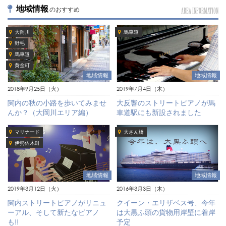
地域情報
のおすすめ
AREA INFORMATION
大岡川
馬車道
野毛
馬車道
黄金町
地域情報
地域情報
2018年9月25日（火）
2019年7月4日（木）
関内の秋の小路を歩いてみませ
大反響のストリートピアノが馬
んか？（大岡川エリア編）
車道駅にも新設されました
マリナード
大さん橋
伊勢佐木町
地域情報
地域情報
2019年3月12日（火）
2016年3月3日（木）
関内ストリートピアノがリニュ
クイーン・エリザベス号、今年
ーアル、そして新たなピアノ
は大黒ふ頭の貨物用岸壁に着岸
も!!
予定