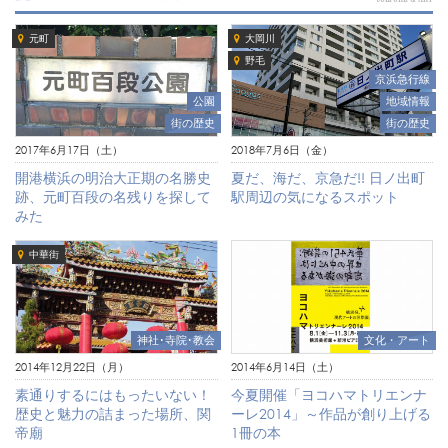
元町
大岡川
野毛
京浜急行線
公園
地域情報
街の歴史
街の歴史
2017年6月17日（土）
2018年7月6日（金）
開港横浜の明治大正期の名勝史
夏だ、海だ、京急だ!! 日ノ出町
跡、元町百段の名残りを探して
駅周辺の気になるスポット
みた
中華街
神社･寺院･教会
文化・アート
2014年12月22日（月）
2014年6月14日（土）
素通りするにはもったいない！
今夏開催「ヨコハマトリエンナ
歴史と魅力の詰まった場所、関
ーレ2014」～作品が創り上げる
帝廟
1冊の本