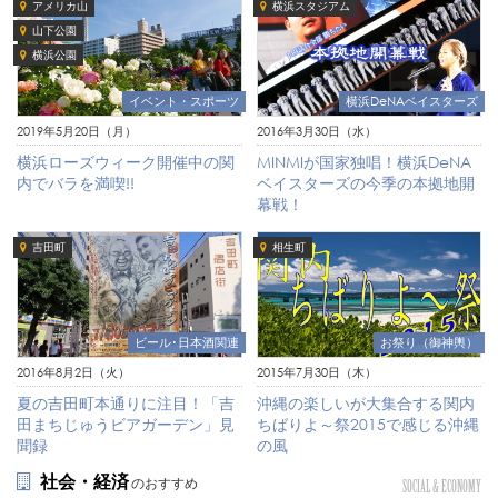
アメリカ山
横浜スタジアム
山下公園
横浜公園
イベント・スポーツ
横浜DeNAベイスターズ
2019年5月20日（月）
2016年3月30日（水）
横浜ローズウィーク開催中の関
MINMIが国家独唱！横浜DeNA
内でバラを満喫!!
ベイスターズの今季の本拠地開
幕戦！
吉田町
相生町
ビール･日本酒関連
お祭り（御神輿）
2016年8月2日（火）
2015年7月30日（木）
夏の吉田町本通りに注目！「吉
沖縄の楽しいが大集合する関内
田まちじゅうビアガーデン」見
ちばりよ～祭2015で感じる沖縄
聞録
の風
社会・経済
のおすすめ
SOCIAL & ECONOMY