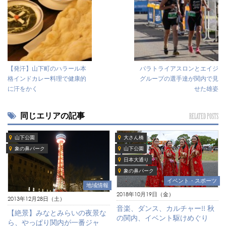
【発汗】山下町のハラール本
パラトライアスロンとエイジ
格インドカレー料理で健康的
グループの選手達が関内で見
に汗をかく
せた雄姿
同じエリアの記事
RELATED POSTS
山下公園
大さん橋
象の鼻パーク
山下公園
日本大通り
象の鼻パーク
イベント・スポーツ
地域情報
2018年10月19日（金）
2013年12月28日（土）
音楽、ダンス、カルチャー!! 秋
【絶景】みなとみらいの夜景な
の関内、イベント駆けめぐり
ら、やっぱり関内が一番ジャ