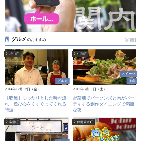
グルメ
のおすすめ
GOURMET
相生町
住吉町
スイーツ
グルメ
洋食
2014年12月12日（金）
2017年3月11日（土）
【収穫】ゆったりとした時が流
野菜畑でパーソンズと肉がパー
れ、遊び心をくすぐってくれる
ティする創作ダイニングで満腹
時遊
な夜
常盤町
伊勢佐木町