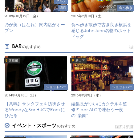
グルメ
閉店
食べ歩き
2018年10月12日（金）
2016年9月10日（土）
乃が美（はなれ）関内店がオー
食べ歩き散歩で古き良き横浜を
プン
感じるJohnJohn名物のホット
ドッグ
BAR
のおすすめ
BAR
常盤町
新山下
ショットバー
ショットバー
2014年4月13日（日）
2015年9月9日（水）
【共鳴】サンタフェを彷彿させ
編集長がついにカクテルを監
るWoodyなBar HUGでRockに
修!? bar ALCで味わう一夜
ひたる
の“楽園”
イベント・スポーツ
のおすすめ
EVENT & SPORT