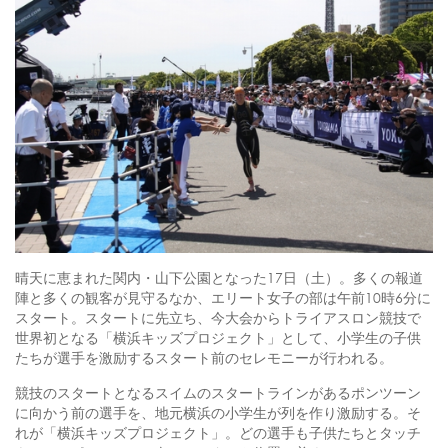
晴天に恵まれた関内・山下公園となった17日（土）。多くの報道
陣と多くの観客が見守るなか、エリート女子の部は午前10時6分に
スタート。スタートに先立ち、今大会からトライアスロン競技で
世界初となる「横浜キッズプロジェクト」として、小学生の子供
たちが選手を激励するスタート前のセレモニーが行われる。
競技のスタートとなるスイムのスタートラインがあるポンツーン
に向かう前の選手を、地元横浜の小学生が列を作り激励する。そ
れが「横浜キッズプロジェクト」。どの選手も子供たちとタッチ