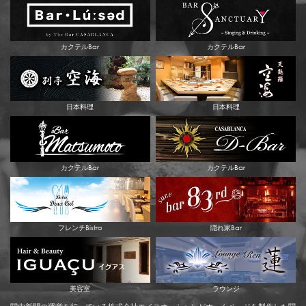
カクテルBar
カクテルBar
日本料理
日本料理
カクテルBar
カクテルBar
フレンチBistro
隠れ家Bar
美容室
ラウンジ