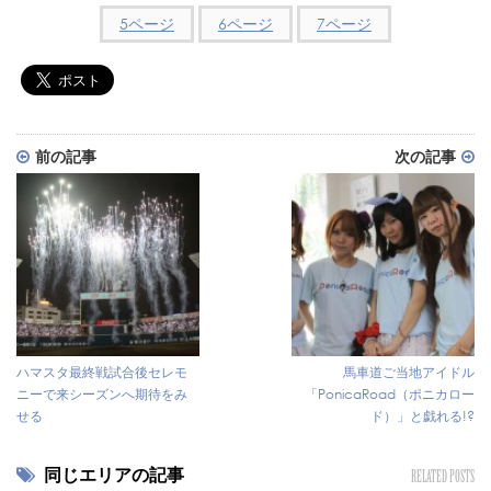
5ページ
6ページ
7ページ
前の記事
次の記事
ハマスタ最終戦試合後セレモ
馬車道ご当地アイドル
ニーで来シーズンへ期待をみ
「PonicaRoad（ポニカロー
せる
ド）」と戯れる!?
同じエリアの記事
RELATED POSTS