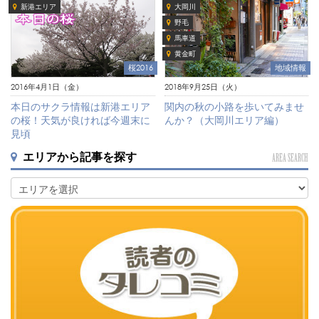
新港エリア
大岡川
野毛
馬車道
黄金町
地域情報
桜2016
2018年9月25日（火）
2016年4月1日（金）
関内の秋の小路を歩いてみませ
本日のサクラ情報は新港エリア
んか？（大岡川エリア編）
の桜！天気が良ければ今週末に
見頃
エリアから記事を探す
AREA SEARCH