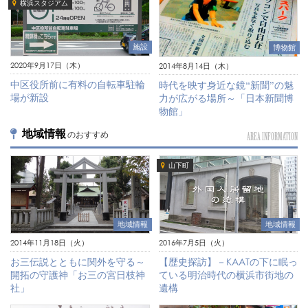
横浜スタジアム
施設
博物館
2020年9月17日（木）
2014年8月14日（木）
中区役所前に有料の自転車駐輪
時代を映す身近な鏡“新聞”の魅
場が新設
力が広がる場所～「日本新聞博
物館」
地域情報
のおすすめ
AREA INFORMATION
山下町
地域情報
地域情報
2014年11月18日（火）
2016年7月5日（火）
お三伝説とともに関外を守る～
【歴史探訪】－KAATの下に眠っ
開拓の守護神「お三の宮日枝神
ている明治時代の横浜市街地の
社」
遺構