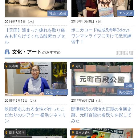
エンタメ
社会・経済
2018年10月8日（月）
2014年7月9日（水）
ポニカロード結成5周年2days
【天国】溜まった疲れを取り痛
ワンマンライブに向けて絶賛練
みも和らげてくれる酸素カプセ
習中！
ル
文化・アート
のおすすめ
CULTURE & ART
長者町
元町
公園
文化・アート
街の歴史
2018年6月13日（水）
2017年6月17日（土）
映画愛あふれる女性が作ったこ
開港横浜の明治大正期の名勝史
だわりのシアター 横浜シネマリ
跡、元町百段の名残りを探して
ン
みた
日本大通り
日本大通り