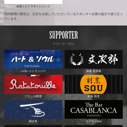
各種リスクマネージメント
関内新聞の運営は、広告を出稿していただいているスポンサー企業の協力で成り立っ
ています。
SUPPORTER
サポーター紹介
LIVEレストランバー
和食 居酒屋
フランス料理
和食 割烹
焼き鳥
カクテルBar