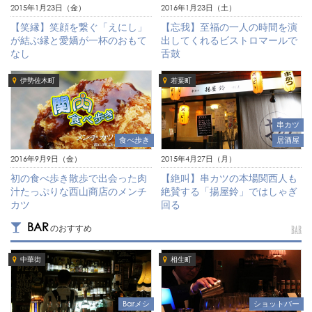
2015年1月23日（金）
2016年1月23日（土）
【笑縁】笑顔を繋ぐ「えにし」
【忘我】至福の一人の時間を演
が結ぶ縁と愛嬌が一杯のおもて
出してくれるビストロマールで
なし
舌鼓
伊勢佐木町
若葉町
串カツ
食べ歩き
居酒屋
2016年9月9日（金）
2015年4月27日（月）
初の食べ歩き散歩で出会った肉
【絶叫】串カツの本場関西人も
汁たっぷりな西山商店のメンチ
絶賛する「揚屋鈴」ではしゃぎ
カツ
回る
BAR
のおすすめ
BAR
中華街
相生町
ショットバー
Barメシ