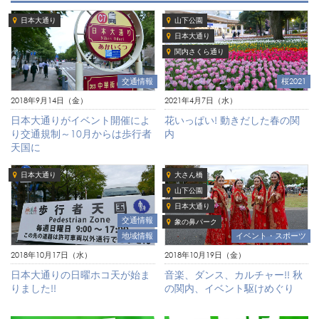
日本大通り
山下公園
日本大通り
関内さくら通り
交通情報
桜2021
2018年9月14日（金）
2021年4月7日（水）
日本大通りがイベント開催によ
花いっぱい! 動きだした春の関
り交通規制～10月からは歩行者
内
天国に
日本大通り
大さん橋
山下公園
日本大通り
交通情報
象の鼻パーク
地域情報
イベント・スポーツ
2018年10月17日（水）
2018年10月19日（金）
日本大通りの日曜ホコ天が始ま
音楽、ダンス、カルチャー!! 秋
りました!!
の関内、イベント駆けめぐり