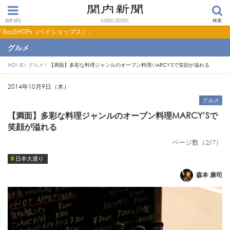
カテゴリ
検索
プス）」
グルメ
HOME
グルメ
【満面】多彩な料理ジャンルのオーブン料理MARCY'Sで笑顔が溢れる
2014年10月9日（木）
グルメ
【満面】多彩な料理ジャンルのオーブン料理MARCY’Sで
笑顔が溢れる
ページ数（2/7）
日本大通り
森本 康司