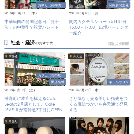
お祭り（御神輿）
関内新聞主催
2018年10月11日（木）
2015年5月18日（月）
中華民国の開国記念日「雙十
関内カクテルショー（5月31日
節」の中華街で祝賀パレード
15:00～17:00）出場バーテンダ
ー紹介
社会・経済
のおすすめ
SOCIAL & ECONOMY
南仲通
弁天通
カフェ（喫茶店）
開店情報
ネイルサロン
2019年1月19日（土）
2015年5月27日（水）
浦舟町に本店を構えるCafe
さり気なく光る美しい指先をつ
Leafの2号店として、Cafe
くる魔法つかいを弁天通で発見
LEAF Ⅱが南仲通3丁目にOPEN
する
常盤町