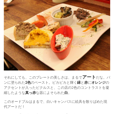
アート
それにしても、このプレートの美しさは、まるで
だな。パ
ンに塗られた
2色
のペースト。ピカピカと輝く
緑
と
赤
に
オレンジ
の
アクセントが入ったピクルスと、この店の2色のコントラストを凝
縮したような
真っ赤
な器によそられた
白
。
このオードブルはまるで、白いキャンパスに絵具を散りばめた現
代アートだ！