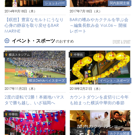
関内新聞主催
ショットバー
2017年7月18日（火）
2014年9月18日（木）
BARの嗜みやカクテルを学ぶ会
【瞑想】豊富なモルトにうなり
～編集長飲み会 Vol.06～ 開催
心身の静寂を取り戻せるBAR
レポート
MARINE
イベント・スポーツ
のおすすめ
EVENT & SPORT
横浜スタジアム
中華街
横浜DeNAベイスターズ
イベント・スポーツ
2017年11月2日（木）
2018年2月21日（水）
2度の逆転で2勝！本拠地ハマス
カウントダウンを皮切りに今年
タで勝ち越し、いざ福岡へ
も始まった横浜中華街の春節
中華街
カクテル関連