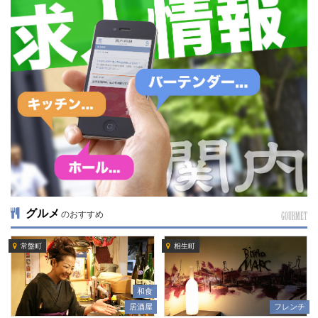
グルメ
のおすすめ
GOURMET
常盤町
相生町
和食
居酒屋
フレンチ