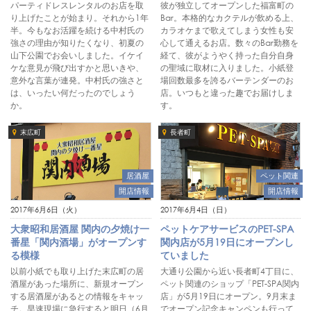
彼が独立してオープンした福富町の
パーティドレスレンタルのお店を取
Bar。本格的なカクテルが飲める上、
り上げたことが始まり。それから1年
カラオケまで歌えてしまう女性も安
半。今もなお活躍を続ける中村氏の
心して通えるお店。数々のBar勤務を
強さの理由が知りたくなり、初夏の
経て、彼がようやく持った自分自身
山下公園でお会いしました。イケイ
の聖域に取材に入りました。小紙登
ケな意見が飛び出すかと思いきや、
場回数最多を誇るバーテンダーのお
意外な言葉が連発。中村氏の強さと
店。いつもと違った趣でお届けしま
は、いったい何だったのでしょう
す。
か。
末広町
長者町
居酒屋
ペット関連
開店情報
開店情報
2017年6月6日（火）
2017年6月4日（日）
大衆昭和居酒屋 関内の夕焼け一
ペットケアサービスのPET-SPA
番星「関内酒場」がオープンす
関内店が5月19日にオープンし
る模様
ていました
以前小紙でも取り上げた末広町の居
大通り公園から近い長者町4丁目に、
酒屋があった場所に、新規オープン
ペット関連のショップ「PET-SPA関内
する居酒屋があるとの情報をキャッ
店」が5月19日にオープン。9月末ま
チ。早速現場に急行すると明日（6月
でオープン記念キャンペンも行って