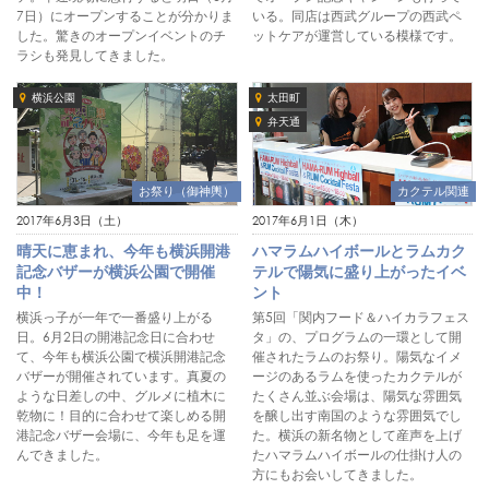
7日）にオープンすることが分かりま
いる。同店は西武グループの西武ペ
した。驚きのオープンイベントのチ
ットケアが運営している模様です。
ラシも発見してきました。
横浜公園
太田町
弁天通
お祭り（御神輿）
カクテル関連
2017年6月3日（土）
2017年6月1日（木）
晴天に恵まれ、今年も横浜開港
ハマラムハイボールとラムカク
記念バザーが横浜公園で開催
テルで陽気に盛り上がったイベ
中！
ント
横浜っ子が一年で一番盛り上がる
第5回「関内フード＆ハイカラフェス
日。6月2日の開港記念日に合わせ
タ」の、プログラムの一環として開
て、今年も横浜公園で横浜開港記念
催されたラムのお祭り。陽気なイメ
バザーが開催されています。真夏の
ージのあるラムを使ったカクテルが
ような日差しの中、グルメに植木に
たくさん並ぶ会場は、陽気な雰囲気
乾物に！目的に合わせて楽しめる開
を醸し出す南国のような雰囲気でし
港記念バザー会場に、今年も足を運
た。横浜の新名物として産声を上げ
んできました。
たハマラムハイボールの仕掛け人の
方にもお会いしてきました。