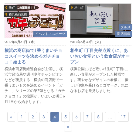
元町
相生町
横浜橋商店街
グルメ
イベント・スポーツ
開店情報
2017年5月31日（水）
2017年5月30日（火）
横浜の商店街で1番うまいチョ
相生町1丁目交差点近くに、あ
コスイーツを決めるガチチョ
いおい食堂という飲食店がオー
コ！始まる
プン
横浜市商店街総連合会が主催し、横
横浜公園にほど近い相生町1丁目に、
浜市経済局や週刊少年チャンピオン
新しい食堂がオープンした模様で
などが後援する、横浜の商店街で一
す。爽やかなデザインの看板に、優
番うまいものを決めるイベント「ガ
しい印象を受けるロゴマーク。気に
チ！」シリーズの第7弾となる「ガチ
なるお店を発見しました。
チョコ！」の投票が、いよいよ明日6
月1日から始まります。
«
1
2
3
4
5
6
7
8
…
17
»