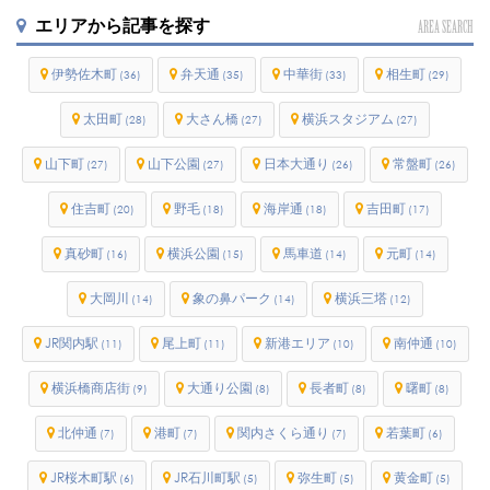
エリアから記事を探す
AREA SEARCH
伊勢佐木町
弁天通
中華街
相生町
(36)
(35)
(33)
(29)
太田町
大さん橋
横浜スタジアム
(28)
(27)
(27)
山下町
山下公園
日本大通り
常盤町
(27)
(27)
(26)
(26)
住吉町
野毛
海岸通
吉田町
(20)
(18)
(18)
(17)
真砂町
横浜公園
馬車道
元町
(16)
(15)
(14)
(14)
大岡川
象の鼻パーク
横浜三塔
(14)
(14)
(12)
JR関内駅
尾上町
新港エリア
南仲通
(11)
(11)
(10)
(10)
横浜橋商店街
大通り公園
長者町
曙町
(9)
(8)
(8)
(8)
北仲通
港町
関内さくら通り
若葉町
(7)
(7)
(7)
(6)
JR桜木町駅
JR石川町駅
弥生町
黄金町
(6)
(5)
(5)
(5)