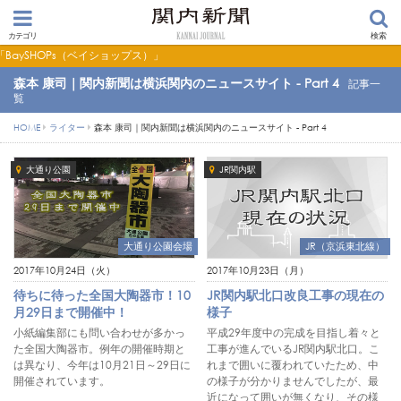
カテゴリ
検索
s（ベイショップス）」
森本 康司｜関内新聞は横浜関内のニュースサイト - Part 4
記事一
覧
HOME
ライター
森本 康司｜関内新聞は横浜関内のニュースサイト - Part 4
大通り公園
JR関内駅
大通り公園会場
JR（京浜東北線）
2017年10月24日（火）
2017年10月23日（月）
待ちに待った全国大陶器市！10
JR関内駅北口改良工事の現在の
月29日まで開催中！
様子
小紙編集部にも問い合わせが多かっ
平成29年度中の完成を目指し着々と
た全国大陶器市。例年の開催時期と
工事が進んでいるJR関内駅北口。こ
は異なり、今年は10月21日～29日に
れまで囲いに覆われていたため、中
開催されています。
の様子が分かりませんでしたが、最
近になって囲いが無くなり、その様