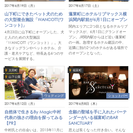
2017年6月19日（月）
2017年6月17日（土）
山下町にできたペット犬のため
蓬莱町にホテルリブマックス横
の大型複合施設「WANCOTT(ワ
浜関内駅前が6月1日にオープン
ンコット)」
関内エリアに2つ目となるホテルリブ
マックスが、6月1日にグランドオー
4月23日に山下町にオープンした、犬
プン。JR関内駅からほど近い蓬莱町
と人のための大型施設
の一画。急増するホテル建設の中、
「WANCOTT（ワンコット）」。大
近隣に別の2つのホテルがある場所で
きなドッグランやペットホテル、介
のオープンとなった。
護・老犬ケアなど、特長ある6つのサ
ービスを展開する。
太田町
福富町
山下公園
ショットバー
ウェディング
2017年6月8日（木）
2017年6月12日（月）
念願の聖域を手に入れたバーテ
自然体で生きるBy Magic中村
ンダーがいる福富町のBAR
代表の強さの理由を探ってみる
SANCTUARY
【PR】
思えば長くなった付き合い。そんな
中村氏との出会いは、2015年11月に