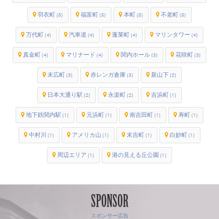
羽衣町
福富町
本町
不老町
(5)
(5)
(5)
(5)
万代町
汽車道
蓬莱町
マリンタワー
(4)
(4)
(4)
(4)
真金町
マリナード
関内ホール
花咲町
(4)
(4)
(3)
(3)
末広町
赤レンガ倉庫
新山下
(3)
(3)
(2)
日本大通り駅
永楽町
吉浜町
(2)
(2)
(1)
地下鉄関内駅
元浜町
南吉田町
寿町
(1)
(1)
(1)
(1)
中村川
アメリカ山
末吉町
白妙町
(1)
(1)
(1)
(1)
周辺エリア
港の見える丘公園
(1)
(1)
SPONSOR
スポンサー広告