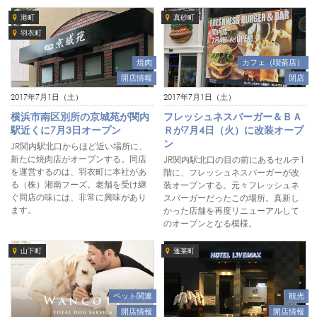
港町
真砂町
羽衣町
焼肉
カフェ（喫茶店）
開店情報
閉店
2017年7月1日（土）
2017年7月1日（土）
横浜市南区別所の京城苑が関内
フレッシュネスバーガー＆ＢＡ
駅近くに7月3日オープン
Ｒが7月4日（火）に改装オープ
ン
JR関内駅北口からほど近い場所に、
新たに焼肉店がオープンする。同店
JR関内駅北口の目の前にあるセルテ1
を運営するのは、羽衣町に本社があ
階に、フレッシュネスバーガーが改
る（株）湘南フーズ。老舗を受け継
装オープンする。元々フレッシュネ
ぐ同店の味には、非常に興味があり
スバーガーだったこの場所。真新し
ます。
かった店舗を再度リニューアルして
のオープンとなる模様。
山下町
蓬莱町
ペット関連
観光
開店情報
開店情報