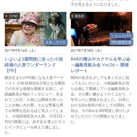
子が見えるようになりました。
万代町
相生町
ショットバー
関内新聞主催
文化・アート
2017年7月18日（火）
2017年9月16日（土）
BARの嗜みやカクテルを学ぶ会
いよいよ2週間後に迫った小池
～編集長飲み会 Vol.06～ 開催
緋扇の人形ワンダーランド
レポート
【PR】
関内の名店を少しでも多くの人に知
横浜生まれの90歳になる人形アーテ
ってもらいたいと、小紙編集長が自
ィスト 小池 緋扇先生が初となる横浜
ら企画して開催している編集長飲み
での大きな個展を開催する前に、小
会。その重い腰がようやく上がり、1
紙編集長が独占インタビュー。生ま
年半ぶりに開催されました。日本に
れてこの方、人形には興味を持った
おけるBar発祥の街としての関内。今
ことが無い大の男。そんな野暮な男
回は、そのBarを2時間貸し切りにさ
でも時間を忘れるほど見入ってしま
せていただいての開催となりまし
う、小池緋扇先生の人形。10月5日～
た。
9日の個展には、必ず足を運ぶだろう
とインタビューを終えて感じまし
た。