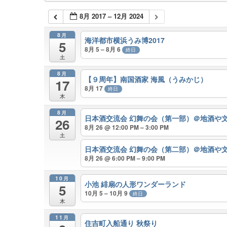
8月 2017 – 12月 2024
8月
海洋都市横浜うみ博2017
5
8月 5 – 8月 6
終日
土
8月
【９周年】南国酒家 海風（うみかじ）
17
8月 17
終日
木
8月
日本酒交流会 幻舞の会（第一部）＠地酒や
26
8月 26 @ 12:00 PM – 3:00 PM
土
日本酒交流会 幻舞の会（第二部）＠地酒や
8月 26 @ 6:00 PM – 9:00 PM
10月
小池 緋扇の人形ワンダーランド
5
10月 5 – 10月 9
終日
木
11月
住吉町入船通り 秋祭り