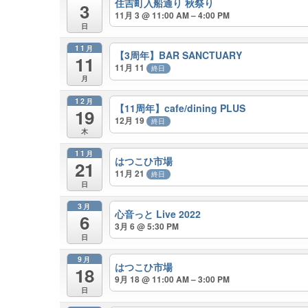
住吉町入船通り 秋祭り
3
11月 3 @ 11:00 AM – 4:00 PM
日
11月
【3周年】BAR SANCTUARY
11
11月 11
終日
月
12月
【11周年】cafe/dining PLUS
19
12月 19
終日
木
11月
はつこひ市場
21
11月 21
終日
日
3月
心音っと Live 2022
6
3月 6 @ 5:30 PM
日
9月
はつこひ市場
18
9月 18 @ 11:00 AM – 3:00 PM
日