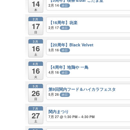
14
2月 14
終日
木
2月
【16周年】㐂楽
17
2月 17
終日
日
3月
【20周年】Black Velvet
16
3月 16
終日
土
4月
【4周年】地鶏や 一鳥
16
4月 16
終日
火
5月
第9回関内フード＆ハイカラフェスタ
26
5月 26
終日
日
7月
関内まつり
27
7月 27 @ 1:30 PM – 4:30 PM
土