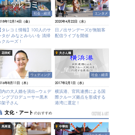
社会・経済
エンタメ
018年12月14日（金）
2020年4月22日（水）
【タレコミ情報】100人のサ
日ノ出サンデーズが無観客
ンタが みなとみらいを 清掃
配信ライブを開催
＆クルーズ！
花咲町
大さん橋
ウェディング
社会・経済
016年8月11日（木）
2017年2月1日（水）
関内の大人婚を演出―ウェデ
横浜港、官民連携による国
ィングプロデューサー黒木
際クルーズ拠点を形成する
和架子さん
港湾に選定！
文化・アート
のおすすめ
CULTURE & ART
馬車道
中華街