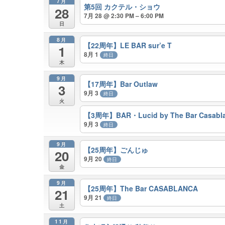
7月
第5回 カクテル・ショウ
28
7月 28 @ 2:30 PM – 6:00 PM
日
8月
【22周年】LE BAR sur’e T
1
8月 1
終日
木
9月
【17周年】Bar Outlaw
3
9月 3
終日
火
【3周年】BAR・Lucid by The Bar Casabl
9月 3
終日
9月
【25周年】ごんじゅ
20
9月 20
終日
金
9月
【25周年】The Bar CASABLANCA
21
9月 21
終日
土
11月