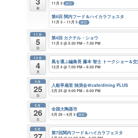
3
11月 3
終日
金
第6回 関内フード＆ハイカラフェスタ
11月 3 – 11月 5
終日
11月
第4回 カクテル・ショウ
5
11月 5 @ 5:30 PM – 7:30 PM
日
12月
風を運ぶ編集長 藤本 智士 トークショー＆交
4
12月 4 @ 7:00 PM – 9:30 PM
月
3月
入船亭扇里 独演会＠cafe/dining PLUS
25
3月 25 @ 4:00 PM – 6:00 PM
日
5月
全国大陶器市
26
5月 26 – 6月 3
終日
土
5月
第7回関内フード＆ハイカラフェスタ
27
5月 27 @ 11:00 AM – 6:00 PM