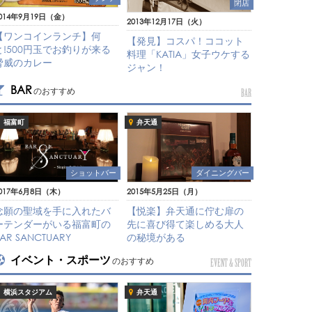
閉店
014年9月19日（金）
2013年12月17日（火）
【ワンコインランチ】何
【発見】コスパ！ココット
と!500円玉でお釣りが来る
料理「KATIA」女子ウケする
脅威のカレー
ジャン！
BAR
のおすすめ
BAR
福富町
弁天通
ショットバー
ダイニングバー
017年6月8日（木）
2015年5月25日（月）
念願の聖域を手に入れたバ
【悦楽】弁天通に佇む扉の
ーテンダーがいる福富町の
先に喜び得て楽しめる大人
AR SANCTUARY
の秘境がある
イベント・スポーツ
のおすすめ
EVENT & SPORT
横浜スタジアム
弁天通