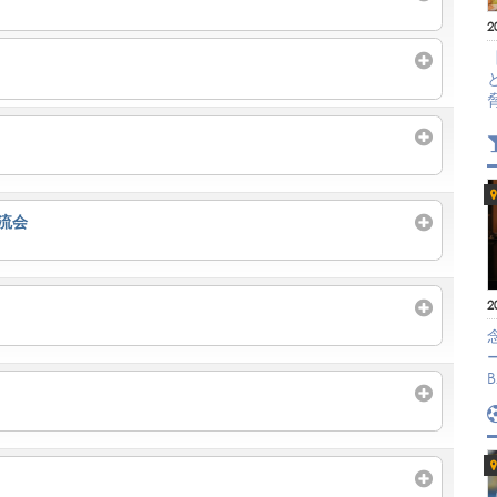
2
流会
2
B