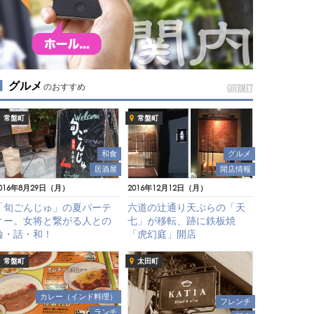
グルメ
のおすすめ
GOURMET
常盤町
常盤町
和食
グルメ
居酒屋
開店情報
016年8月29日（月）
2016年12月12日（月）
「旬ごんじゅ」の夏パーテ
六道の辻通り天ぷらの「天
ィー。女将と繋がる人との
七」が移転、跡に鉄板焼
輪・話・和！
「虎幻庭」開店
常盤町
太田町
カレー（インド料理）
フレンチ
ランチ