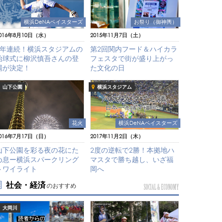
横浜DeNAベイスターズ
お祭り（御神輿）
016年8月10日（水）
2015年11月7日（土）
4年連続！横浜スタジアムの
第2回関内フード＆ハイカラ
始球式に柳沢慎吾さんの登
フェスタで街が盛り上がっ
場が決定！
た文化の日
山下公園
横浜スタジアム
横浜DeNAベイスターズ
花火
2017年11月2日（木）
016年7月17日（日）
2度の逆転で2勝！本拠地ハ
山下公園を彩る夜の花にた
マスタで勝ち越し、いざ福
め息ー横浜スパークリング
岡へ
トワイライト
社会・経済
のおすすめ
SOCIAL & ECONOMY
大岡川