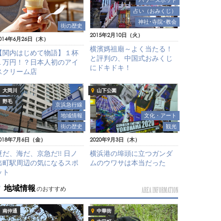
パワースポット
占い（おみくじ）
神社･寺院･教会
街の歴史
2015年2月10日（火）
014年6月26日（木）
横濱媽祖廟～よく当たる！
【関内はじめて物語】１杯
と評判の、中国式おみくじ
１万円！？日本人初のアイ
にドキドキ！
スクリーム店
大岡川
山下公園
野毛
京浜急行線
地域情報
文化・アート
街の歴史
観光
018年7月6日（金）
2020年9月3日（木）
夏だ、海だ、京急だ!! 日ノ
横浜港の埠頭に立つガンダ
出町駅周辺の気になるスポ
ムのウワサは本当だった
ット
地域情報
のおすすめ
AREA INFORMATION
南仲通
中華街