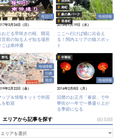
吉田町
寿町
象の鼻パーク
地域情報
桜2017
長者町
2018年9月19日（水）
017年3月26日（日）
ここへ行けば猫に出会え
心おどる早咲きの桜、開花
る！関内エリアの猫スポッ
宣言前の知る人ぞ知る場所
ト
そこは南仲通
野毛
中華街
地域情報
行政
観光
地域情報
019年2月22日（金）
2016年2月8日（月）
マップ＆情報キットで外国
旧暦のお正月「春節」で中
人を歓迎
華街が一年で一番盛り上が
る季節になる
エリアから記事を探す
AREA SEARCH