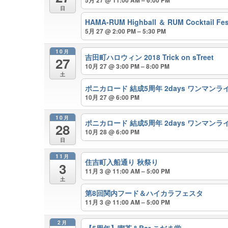
日
HAMA-RUM Highball ＆ RUM Cocktail Fes
5月 27 @ 2:00 PM – 5:30 PM
10月
吉田町ハロウィン 2018 Trick on sTreet
27
10月 27 @ 3:00 PM – 8:00 PM
土
ポニカロード 結成5周年 2days ワンマンラ
10月 27 @ 6:00 PM
10月
ポニカロード 結成5周年 2days ワンマンラ
28
10月 28 @ 6:00 PM
日
11月
住吉町入船通り 秋祭り
3
11月 3 @ 11:00 AM – 5:00 PM
土
第8回関内フード＆ハイカラフェスタ
11月 3 @ 11:00 AM – 5:00 PM
2月
【5周年】喫茶＆Bar こだま堂