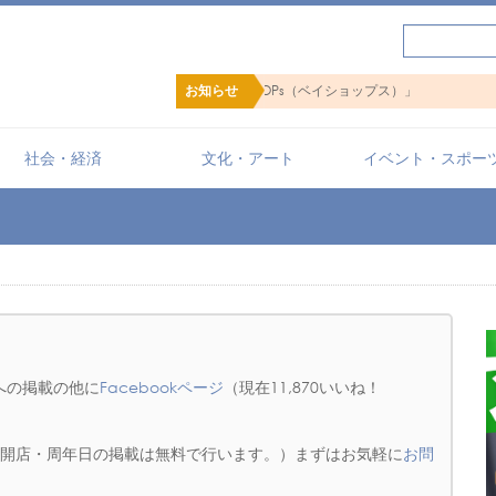
ップ検索サイト「BaySHOPs（ベイショップス）」
お知らせ
社会・経済
文化・アート
イベント・スポー
への掲載の他に
Facebookページ
（現在11,870いいね！
店の開店・周年日の掲載は無料で行います。）まずはお気軽に
お問