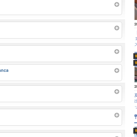
2
anca
2