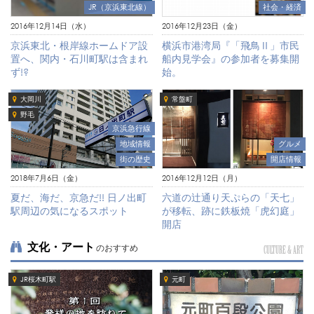
JR（京浜東北線）
社会・経済
2016年12月14日（水）
2016年12月23日（金）
京浜東北・根岸線ホームドア設
横浜市港湾局『「飛鳥Ⅱ」市民
置へ、関内・石川町駅は含まれ
船内見学会』の参加者を募集開
ず!?
始。
大岡川
常盤町
野毛
京浜急行線
地域情報
グルメ
街の歴史
開店情報
2018年7月6日（金）
2016年12月12日（月）
夏だ、海だ、京急だ!! 日ノ出町
六道の辻通り天ぷらの「天七」
駅周辺の気になるスポット
が移転、跡に鉄板焼「虎幻庭」
開店
文化・アート
のおすすめ
CULTURE & ART
JR桜木町駅
元町