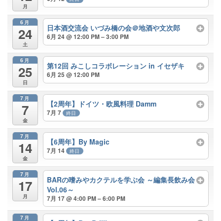
月
6月
日本酒交流会 いづみ橋の会＠地酒や文次郎
24
6月 24 @ 12:00 PM – 3:00 PM
土
6月
第12回 みこしコラボレーション in イセザキ
25
6月 25 @ 12:00 PM
日
7月
【2周年】ドイツ・欧風料理 Damm
7
7月 7
終日
金
7月
【6周年】By Magic
14
7月 14
終日
金
7月
BARの嗜みやカクテルを学ぶ会 ～編集長飲み会
17
Vol.06～
月
7月 17 @ 4:00 PM – 6:00 PM
7月