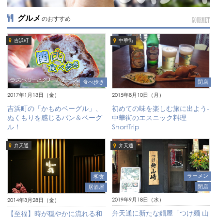
グルメ
のおすすめ
GOURMET
吉浜町
中華街
食べ歩き
閉店
2017年1月13日（金）
2015年8月10日（月）
吉浜町の「かもめベーグル」、
初めての味を楽しむ旅に出よう-
ぬくもりを感じるパン＆ベーグ
中華街のエスニック料理
ル！
ShortTrip
弁天通
弁天通
ラーメン
和食
閉店
居酒屋
2019年9月18日（水）
2014年3月28日（金）
弁天通に新たな麵屋「つけ麺 山
【至福】時が穏やかに流れる和