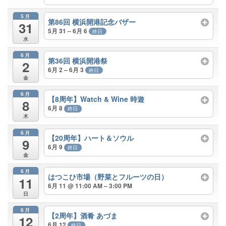
5月
第86回 横浜開港記念バザー
31
5月 31 – 6月 6
終日
水
6月
第36回 横浜開港祭
2
6月 2 – 6月 3
終日
金
6月
【8周年】Watch & Wine 時遊
8
6月 8
終日
木
6月
【20周年】ハート＆ソウル
9
6月 9
終日
金
6月
はつこひ市場（野菜とフルーツの日）
11
6月 11 @ 11:00 AM – 3:00 PM
日
6月
【2周年】酒肴 あづま
12
6月 12
終日