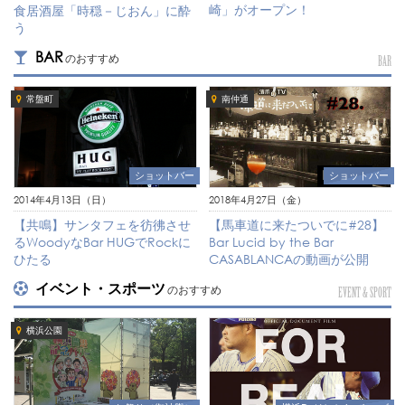
崎」がオープン！
食居酒屋「時穏－じおん」に酔
う
BAR
のおすすめ
BAR
常盤町
南仲通
ショットバー
ショットバー
2018年4月27日（金）
2014年4月13日（日）
【馬車道に来たついでに#28】
【共鳴】サンタフェを彷彿させ
Bar Lucid by the Bar
るWoodyなBar HUGでRockに
CASABLANCAの動画が公開
ひたる
イベント・スポーツ
のおすすめ
EVENT & SPORT
横浜公園