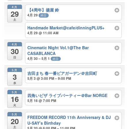
4月
【4周年】揚屋 鈴
29
4月 29
終日
土
Handmade Market@cafe/dinningPLUS+
4月 29 @ 11:00 AM
4月
Cinematic Night Vol.1@The Bar
30
CASABLANCA
日
4月 30 – 5月 1
終日
5月
吉田まち 春一番ビアガーデン＠吉田町
3
5月 3 @ 3:00 PM – 9:00 PM
水
5月
四角いピザ ライブパーティー＠Bar NORGE
16
5月 16 @ 7:00 PM
火
5月
FREEDOM RECORD 11th Anniversary & DJ
20
U-SAY’s Birthday
土
5月 20 @ 6:00 PM – 11:00 PM