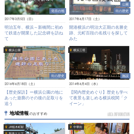
公園
街の歴史
発祥の地
2017年6月17日（土）
2017年3月5日（日）
開港横浜の明治大正期の名勝史
明治五年、横浜～新橋間に初め
跡、元町百段の名残りを探して
て鉄道が開業した記念碑を訪ね
みた
て
横浜公園
横浜三塔
街の歴史
施設
2016年6月18日（土）
2014年6月4日（水）
【歴史探訪】ー横浜公園の地に
【関内歴史めぐり】歴史も学べ
あった遊廓のその後の足取りを
て夜景も楽しめる横浜税関「ク
追う
イーン」
地域情報
のおすすめ
AREA INFORMATION
JR桜木町駅
中華街
新港エリア