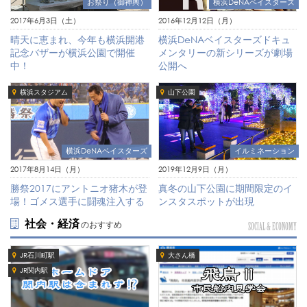
お祭り（御神輿）
横浜DeNAベイスターズ
2017年6月3日（土）
2016年12月12日（月）
晴天に恵まれ、今年も横浜開港
横浜DeNAベイスターズドキュ
記念バザーが横浜公園で開催
メンタリーの新シリーズが劇場
中！
公開へ
横浜スタジアム
山下公園
横浜DeNAベイスターズ
イルミネーション
2017年8月14日（月）
2019年12月9日（月）
勝祭2017にアントニオ猪木が登
真冬の山下公園に期間限定のイ
場！ゴメス選手に闘魂注入する
ンスタスポットが出現
社会・経済
のおすすめ
SOCIAL & ECONOMY
JR石川町駅
大さん橋
JR関内駅