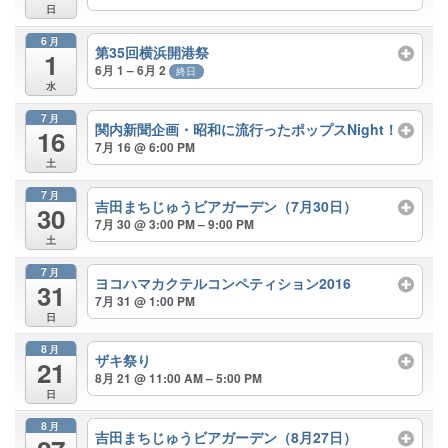
日
6月
第35回横浜開港祭
1
6月 1 – 6月 2
終日
水
7月
関内新聞企画・昭和に流行ったポップスNight！
16
7月 16 @ 6:00 PM
土
7月
吉田まちじゅうビアガーデン（7月30日）
30
7月 30 @ 3:00 PM – 9:00 PM
土
7月
ヨコハマカクテルコンペティション2016
31
7月 31 @ 1:00 PM
日
8月
ザキ祭り
21
8月 21 @ 11:00 AM – 5:00 PM
日
8月
吉田まちじゅうビアガーデン（8月27日）