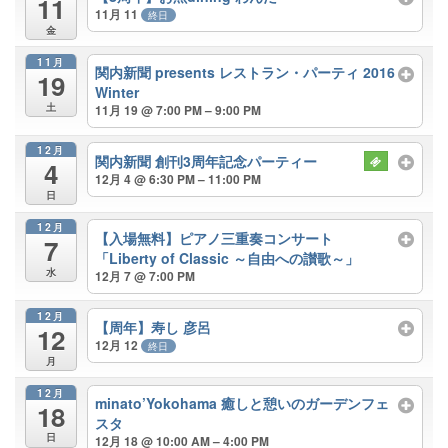
11
11月 11
終日
金
11月
関内新聞 presents レストラン・パーティ 2016
19
Winter
土
11月 19 @ 7:00 PM – 9:00 PM
12月
関内新聞 創刊3周年記念パーティー
4
12月 4 @ 6:30 PM – 11:00 PM
日
12月
【入場無料】ピアノ三重奏コンサート
7
「Liberty of Classic ～自由への讃歌～」
水
12月 7 @ 7:00 PM
12月
【周年】寿し 彦呂
12
12月 12
終日
月
12月
minato’Yokohama 癒しと憩いのガーデンフェ
18
スタ
日
12月 18 @ 10:00 AM – 4:00 PM