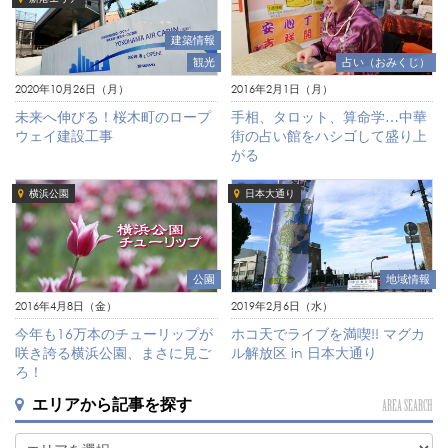
建築情報
観光
占い（おみくじ）
2020年10月26日（月）
2016年2月1日（月）
未来へ伸びる！桜木町のロープ
手相、タロット、算命学…中華
ウェイ建設工事
街の占い館をハシゴして盛り上
がる
横浜公園
日本大通り
地域情報
公園
2019年2月6日（水）
2016年4月8日（金）
ホコ天でライブを満喫!! マグカ
今年も16万本のチューリップが
ル解放区 in 日本大通り
咲き誇る横浜公園、まさに見ご
ろ！
エリアから記事を探す
AREA SEARCH