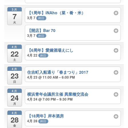
3月
【1周年】iNAho（菜・肴・米）
7
3月 7
終日
火
【開店】Bar 70
3月 7
終日
4月
【6周年】愛嬌酒場えにし
22
4月 22
終日
土
4月
住吉町入船通り「春まつり」2017
23
4月 23 @ 11:00 AM – 6:00 PM
日
4月
横浜青年会議所主催 異業種交流会
24
4月 24 @ 7:00 PM – 9:30 PM
月
4月
【18周年】岸本酒房
28
4月 28
終日
金