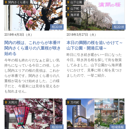
関内さくら通り
山下公園
山下町
海岸通
桜2018
桜2018
2018年4月3日（火）
2018年3月27日（火）
関内の桜は、これからが本番!?
本日の満開の桜を追いかけて～
関内さくら通りの八重桜が咲き
山下公園・開港広場～
始める
昨日に引き続き暖かい一日になった
今日。咲き誇る桜を探して街を散策
今年の桜も終わりだなぁと寂しい気
してみました。山下公園から海岸通
持ちになっている今日この頃。しか
りにかけて、見事に咲く桜を見つけ
し関内エリアの桜の見頃は、これか
ましたので、一挙ご紹介。
らが本番です。関内さくら通りの八
重桜が花をつけ始めました。この様
子だと、今週末には見頃を迎えるか
も知れません。
大岡川
万代町
桜2018
地域情報