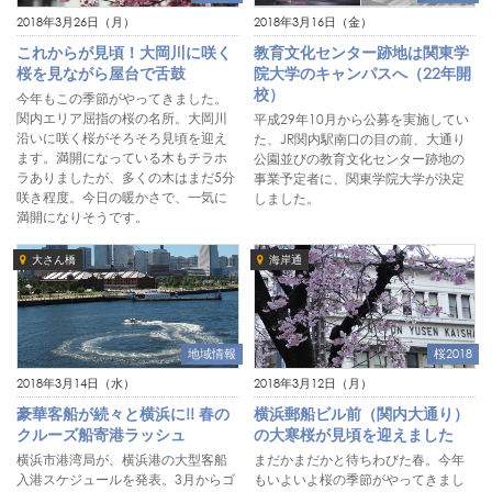
2018年3月26日（月）
2018年3月16日（金）
これからが見頃！大岡川に咲く
教育文化センター跡地は関東学
桜を見ながら屋台で舌鼓
院大学のキャンパスへ（22年開
校）
今年もこの季節がやってきました。
関内エリア屈指の桜の名所。大岡川
平成29年10月から公募を実施してい
沿いに咲く桜がそろそろ見頃を迎え
た、JR関内駅南口の目の前、大通り
ます。満開になっている木もチラホ
公園並びの教育文化センター跡地の
ラありましたが、多くの木はまだ5分
事業予定者に、関東学院大学が決定
咲き程度。今日の暖かさで、一気に
しました。
満開になりそうです。
大さん橋
海岸通
地域情報
桜2018
2018年3月14日（水）
2018年3月12日（月）
豪華客船が続々と横浜に!! 春の
横浜郵船ビル前（関内大通り）
クルーズ船寄港ラッシュ
の大寒桜が見頃を迎えました
横浜市港湾局が、横浜港の大型客船
まだかまだかと待ちわびた春。今年
入港スケジュールを発表。3月からゴ
もいよいよ桜の季節がやってきまし