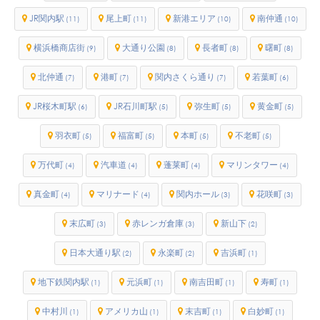
JR関内駅
尾上町
新港エリア
南仲通
(11)
(11)
(10)
(10)
横浜橋商店街
大通り公園
長者町
曙町
(9)
(8)
(8)
(8)
北仲通
港町
関内さくら通り
若葉町
(7)
(7)
(7)
(6)
JR桜木町駅
JR石川町駅
弥生町
黄金町
(6)
(5)
(5)
(5)
羽衣町
福富町
本町
不老町
(5)
(5)
(5)
(5)
万代町
汽車道
蓬莱町
マリンタワー
(4)
(4)
(4)
(4)
真金町
マリナード
関内ホール
花咲町
(4)
(4)
(3)
(3)
末広町
赤レンガ倉庫
新山下
(3)
(3)
(2)
日本大通り駅
永楽町
吉浜町
(2)
(2)
(1)
地下鉄関内駅
元浜町
南吉田町
寿町
(1)
(1)
(1)
(1)
中村川
アメリカ山
末吉町
白妙町
(1)
(1)
(1)
(1)