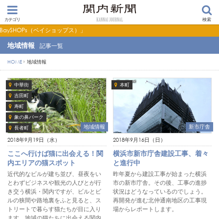
カテゴリ
検索
s（ベイショップス）」
地域情報
記事一覧
HOME
地域情報
中華街
本町
吉田町
寿町
象の鼻パーク
地域情報
新市庁舎
長者町
2018年9月19日（水）
2018年9月16日（日）
ここへ行けば猫に出会える！関
横浜市新市庁舎建設工事、着々
内エリアの猫スポット
と進行中
近代的なビルが建ち並び、昼夜をい
昨年夏から建設工事が始まった横浜
とわずビジネスや観光の人びとが行
市の新市庁舎。その後、工事の進捗
き交う横浜・関内ですが、ビルとビ
状況はどうなっているのでしょう。
ルの狭間や路地裏をふと見ると、ス
再開発が進む北仲通南地区の工事現
トリートで暮らす猫たちが目に入り
場からレポートします。
ます。地域の猫たちに出会える関内