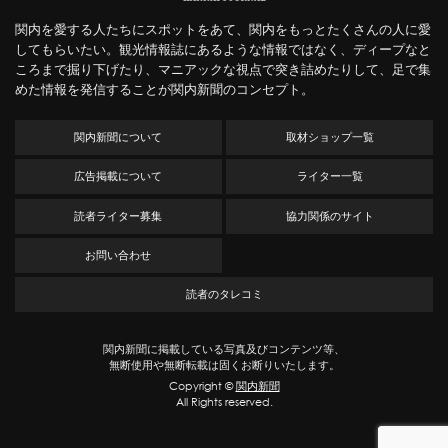
関内を愛する人たちにスポットをあて、関内をもっとたくさんの人に愛
してもらいたい。観光情報誌にあるような情報ではなく、ディープなと
ころまで掘り下げたり、マニアックな視点で突き詰めたりして、足で集
めた情報を発信することが関内新聞のコンセプト。
関内新聞について
取材ショップ一覧
広告掲載について
ライター一覧
読者ライター募集
協力関係のサイト
お問い合わせ
読者のタレコミ
関内新聞に掲載している写真及びコンテンツ等、
無断使用や無断転載は固くお断りいたします。
Copyright ©
関内新聞
All Rights reserved.