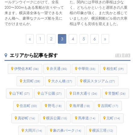
ールデンウイークにかけて、全長
た。関内には早咲きの寒桜は少な
200〜300mもある客船が次々やって
く、どちらかというと遅咲きの八重
来ます。横浜港全体を一望できる大
桜の印象が強く、まだ先かと感じて
さん橋へ、豪華なクルーズ船を見に
いましたが、横浜郵船ビル前の大寒
でかけませんか。
桜は早くも見頃を迎えました。
«
1
2
3
4
5
6
»
エリアから記事を探す
AREA SEARCH
伊勢佐木町
弁天通
中華街
相生町
(36)
(35)
(33)
(29)
太田町
大さん橋
横浜スタジアム
(28)
(27)
(27)
山下町
山下公園
日本大通り
常盤町
(27)
(27)
(26)
(26)
住吉町
野毛
海岸通
吉田町
(20)
(18)
(18)
(17)
真砂町
横浜公園
馬車道
元町
(16)
(15)
(14)
(14)
大岡川
象の鼻パーク
横浜三塔
(14)
(14)
(12)