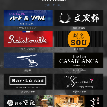
サポーター紹介
LIVEレストランバー
和食 居酒屋
フランス料理
和食 割烹
焼き鳥
カクテルBar
カクテルBar
カクテルBar