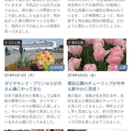
ていますが、天気ばかりは仕方があ
内北仲エリアの海岸沿いの地域に、
りません。雨の多いこの季節だから
巨大な高層ビルの建設が進められて
こそ楽しめることもあります。雨が
います。この再開発によって、街の
あがった束の間のチャンスを突い
様子と海を臨む関内の眺望は、どの
て、関内エリアのあじさいの花壇を
ように変わって行くのでしょうか。
巡ってみました。
大さん橋
横浜公園
地域情報
公園
2018年4月16日（月）
2018年4月6日（金）
ダイヤモンド・プリンセスが大
横浜公園のチューリップが今年
さん橋にやってきた
も鮮やかに見頃！
日本で建造された客船としては最大
春の嵐か、強風が吹き荒れる中、見
級の豪華クルーズ船、ダイヤモン
頃を迎えた横浜公園のチューリップ
ド・プリンセスが横浜に入港しまし
を見に行ってきました。例年より少
た。今シーズン初めて来浜したクル
し早く見頃になった、約16万本のチ
ーズ船の出港を見送りに、停泊して
ューリップ。様々な種類のチューリ
いる大さん橋に行ってみました。
ップが目を楽しませてくれました。