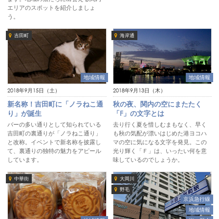
エリアのスポットを紹介しましょ
う。
吉田町
海岸通
地域情報
地域情報
2018年9月15日（土）
2018年9月13日（木）
新名称！吉田町に「ノラねこ通
秋の夜、関内の空にまたたく
り」が誕生
「F」の文字とは
バーの多い通りとして知られている
去り行く夏を惜しむまもなく、早く
吉田町の裏通りが「ノラねこ通り」
も秋の気配が漂いはじめた港ヨコハ
と改称。イベントで新名称を披露し
マの空に気になる文字を発見。この
て、裏通りの独特の魅力をアピール
光り輝く「Ｆ」は、いったい何を意
しています。
味しているのでしょうか。
中華街
大岡川
野毛
京浜急行線
地域情報