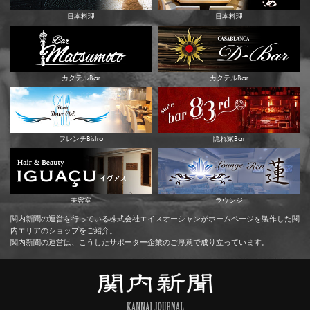
日本料理
日本料理
カクテルBar
カクテルBar
フレンチBistro
隠れ家Bar
美容室
ラウンジ
関内新聞の運営を行っている株式会社エイスオーシャンがホームページを製作した関
内エリアのショップをご紹介。
関内新聞の運営は、こうしたサポーター企業のご厚意で成り立っています。