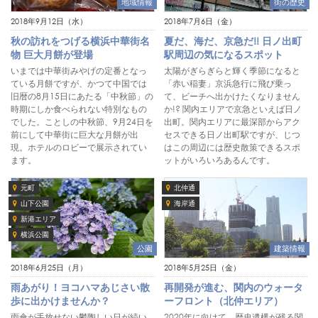
地域情報
街の歴史
2018年9月12日（水）
2018年7月6日（金）
秋の訪れをつげる横浜中華街名
夏だ、海だ、京急だ!! 日ノ出町
物 巨大月餅が登場
駅周辺の気になるスポット
いまでは中華街みやげの定番となっ
太陽がぎらぎらと輝く季節になると
ている月餅ですが、かつて中国では
「赤い稲妻」京浜急行に飛び乗っ
旧暦の8月15日にあたる「中秋節」の
て、ビーチへ出かけたくなりません
時期にしか食べられない特別なもの
か!? 関内エリアで京急といえば日ノ
でした。ことしの中秋節、9月24日を
出町。関内エリアに最深部からアク
前にして中華街に巨大な月餅が出
セスできる日ノ出町駅ですが、じつ
現。ホテルのロビーで展示されてい
はこの周辺には歴史散策できるスポ
ます。
ットがいろいろあるんです。
元町
北仲通
山下公園
海岸通
新港エリア
横浜公園
公園
建築情報
2018年6月25日（月）
2018年5月25日（金）
雨あがり！ヨコハマあじさい散
再開発が進む、関内のウォータ
歩に出かけませんか？
ーフロント（北仲エリア）
雨傘が手放せない鬱陶しい日が続い
2020年に向けて、歴史遺構が残る関