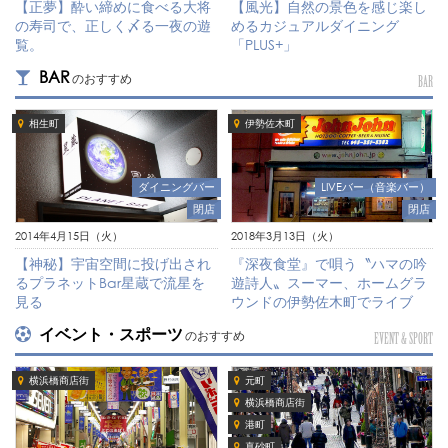
【正夢】酔い締めに食べる大将
【風光】自然の景色を感じ楽し
の寿司で、正しく〆る一夜の遊
めるカジュアルダイニング
覧。
「PLUS+」
BAR
のおすすめ
BAR
相生町
伊勢佐木町
LIVEバー（音楽バー）
ダイニングバー
閉店
閉店
2018年3月13日（火）
2014年4月15日（火）
『深夜食堂』で唄う〝ハマの吟
【神秘】宇宙空間に投げ出され
遊詩人〟スーマー、ホームグラ
るプラネットBar星蔵で流星を
ウンドの伊勢佐木町でライブ
見る
イベント・スポーツ
のおすすめ
EVENT & SPORT
横浜橋商店街
元町
横浜橋商店街
港町
真砂町