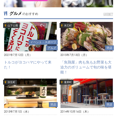
グルメ
のおすすめ
GOURMET
山下公園
末広町
イベント・スポーツ
グルメ
閉店
2021年7月12日（月）
2015年7月13日（月）
トルコがヨコハマにやって来
「魚鶏屋」肉も魚もお野菜も大
た！
迫力のボリュームで旬の味を堪
能！
弥生町
蓬莱町
閉店
閉店
2015年7月1日（水）
2014年10月16日（木）