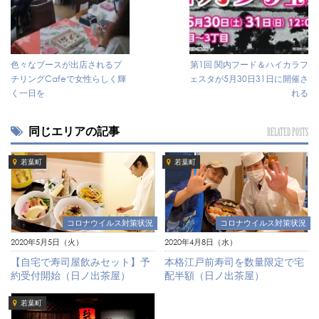
色々なブースが出店されるプ
第1回 関内フード＆ハイカラフ
チリングCafeで女性らしく輝
ェスタが5月30日31日に開催さ
く一日を
れる
同じエリアの記事
RELATED POSTS
若葉町
若葉町
コロナウイルス対策状況
コロナウイルス対策状況
2020年5月5日（火）
2020年4月8日（水）
【自宅で寿司屋飲みセット】予
本格江戸前寿司を数量限定で宅
約受付開始（日ノ出茶屋）
配半額（日ノ出茶屋）
若葉町