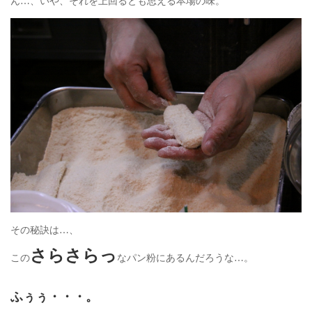
ん…、いや、それを上回るとも思える本場の味。
その秘訣は…、
さらさらっ
この
なパン粉にあるんだろうな…。
ふぅぅ・・・。