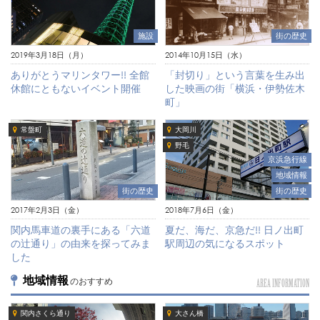
施設
街の歴史
2019年3月18日（月）
2014年10月15日（水）
ありがとうマリンタワー!! 全館
「封切り」という言葉を生み出
休館にともないイベント開催
した映画の街「横浜・伊勢佐木
町」
常盤町
大岡川
野毛
京浜急行線
地域情報
街の歴史
街の歴史
2018年7月6日（金）
2017年2月3日（金）
夏だ、海だ、京急だ!! 日ノ出町
関内馬車道の裏手にある「六道
駅周辺の気になるスポット
の辻通り」の由来を探ってみま
した
地域情報
のおすすめ
AREA INFORMATION
関内さくら通り
大さん橋