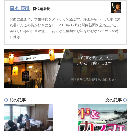
森本 康司
初代編集長
関西に生まれ、学生時代をアメリカで過ごす。帰国から5年した頃に流
れ着いたこの街が好きになり、2013年12月に関内新聞を立ち上げる。
美味しいものに目が無く、あらゆる種類のお酒を飲むがバーボンが特
に好き。
この記事が気に入ったら
いいね！お願いします
関内新聞の最新情報をお届けします
前の記事
次の記事