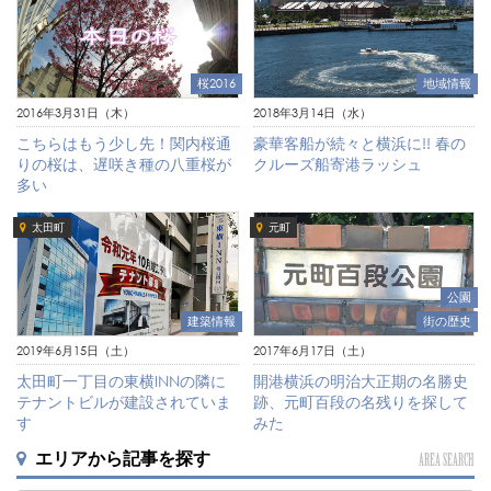
地域情報
桜2016
2018年3月14日（水）
2016年3月31日（木）
豪華客船が続々と横浜に!! 春の
こちらはもう少し先！関内桜通
クルーズ船寄港ラッシュ
りの桜は、遅咲き種の八重桜が
多い
太田町
元町
公園
建築情報
街の歴史
2019年6月15日（土）
2017年6月17日（土）
太田町一丁目の東横INNの隣に
開港横浜の明治大正期の名勝史
テナントビルが建設されていま
跡、元町百段の名残りを探して
す
みた
エリアから記事を探す
AREA SEARCH