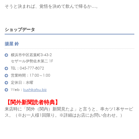
そうと決まれば、覚悟を決めて飲んで帰るか…。
ショップデータ
揚屋 鈴
横浜市中区若葉町3-43-2
セザール伊勢佐木第二 1F
TEL：045-777-8072
営業時間：17:00～1:00
定休日：水曜
Web：
kushikatsu.biz
【関外新聞読者特典】
来店時に「関外（関内）新聞見たよ」と言うと、串カツ1本サービ
ス。（※お一人様1回限り。※詳細はお店にお問い合わせ。）