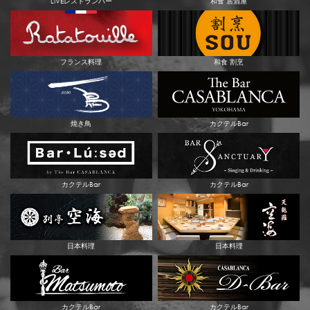
LIVEレストランバー
和食 居酒屋
フランス料理
和食 割烹
焼き鳥
カクテルBar
カクテルBar
カクテルBar
日本料理
日本料理
カクテルBar
カクテルBar