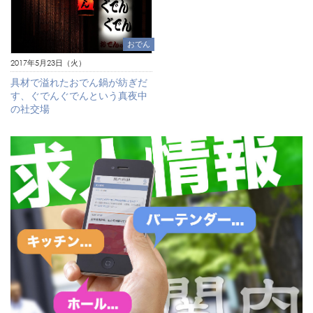
おでん
2017年5月23日（火）
具材で溢れたおでん鍋が紡ぎだ
す、ぐでんぐでんという真夜中
の社交場