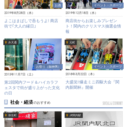
お酒
イベント・スポーツ
2019年8月28日（水）
2019年12月18日（水）
よこはまばしで呑もうよ! 商店
商店街からお楽しみプレゼン
街で｢大人の縁日｣
ト！関内のクリスマス抽選会情
報
弁天通
元町
イベント・スポーツ
お祭り（御神輿）
2018年3月22日（木）
2015年11月7日（土）
大盛況!!爆走ミニ四駆大会『関
第2回関内フード＆ハイカラフ
内新聞杯』開催
ェスタで街が盛り上がった文化
の日
社会・経済
のおすすめ
SOCIAL & ECONOMY
弥生町
JR関内駅