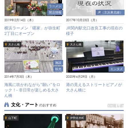
ラーメン
開店情報
JR（京浜東北線）
2019年2月14日（木）
2017年10月23日（月）
横浜ラーメン「曙家」が弥生町
JR関内駅北口改良工事の現在の
2丁目にオープン
様子
大さん橋
大さん橋
施設
エンタメ
観光
2020年6月29日（月）
2014年7月3日（木）
港の見えるストリートピアノが
海風に吹かれながら”願い”をロ
大さん橋に
ック！- 非日常が楽しめる大さ
ん橋
文化・アート
のおすすめ
CULTURE & ART
山下町
伊勢佐木町