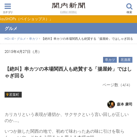
カテゴリ
検索
プス）」
グルメ
HOME
グルメ
串カツ
【絶叫】串カツの本場関西人も絶賛する「揚屋鈴」ではしゃぎ回る
2015年4月27日（月）
串カツ
居酒屋
【絶叫】串カツの本場関西人も絶賛する「揚屋鈴」ではし
ゃぎ回る
ページ数（4/4）
若葉町
森本 康司
カリカリという表現が適切か、サクサクという言い回しが正しい
のか…。
いつか旅した関西の地で、初めて味わったあの味に引けを取ら